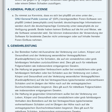
oder einem Dritten Schaden zuzufügen.
4. GENERAL PUBLIC LICENSE
Du nimmst zur Kenntnis, dass es sich bei phpBB um eine unter der „
GNU General Public License v2
“ (GPL) bereitgestellten Foren-Software von
phpBB Limited (www.phpbb.com) handelt; deutschsprachige Informationen
werden durch die deutschsprachige Community unter www.phpbb.de zur
Verfügung gestellt. Beide haben keinen Einfluss auf die Art und Weise, wie
die Software verwendet wird. Sie können insbesondere die Verwendung der
Software für bestimmte Zwecke nicht untersagen oder auf Inhalte fremder
Foren Einfluss nehmen.
5. GEWÄHRLEISTUNG
Der Betreiber haftet mit Ausnahme der Verletzung von Leben, Körper und
Gesundheit und der Verletzung wesentlicher Vertragspflichten
(Kardinalpflichten) nur für Schäden, die auf ein vorsätzliches oder grob
fahrlässiges Verhalten zurückzuführen sind. Dies gilt auch für mittelbare
Folgeschäden wie insbesondere entgangenen Gewinn.
Die Haftung ist gegenüber Verbrauchern außer bei vorsätzlichem oder grob
fahrlässigem Verhalten oder bei Schäden aus der Verletzung von Leben,
Körper und Gesundheit und der Verletzung wesentlicher Vertragspflichten
(Kardinalpflichten) auf die bei Vertragsschluss typischerweise vorhersehbaren
Schäden und im übrigen der Höhe nach auf die vertragstypischen
Durchschnittsschäden begrenzt. Dies gilt auch für mittelbare Folgeschäden
wie insbesondere entgangenen Gewinn.
Die Haftung ist gegenüber Unternehmern außer bei der Verletzung von
Leben, Körper und Gesundheit oder vorsätzlichem oder grob fahrlässigem
Verhalten des Betreibers auf die bei Vertragsschluss typischerweise
vorhersehbaren Schäden und im Übrigen der Höhe nach auf die
vertragstypischen Durchschnittsschäden begrenzt. Dies gilt auch für
mittelbare Schäden, insbesondere entgangenen Gewinn.