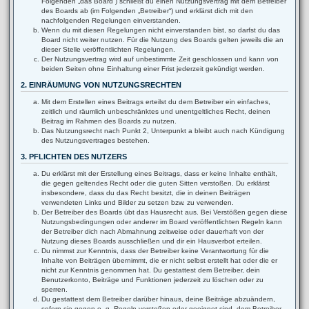
Folgenden „das Board“) schließt du einen Nutzungsvertrag mit dem Betreiber
des Boards ab (im Folgenden „Betreiber“) und erklärst dich mit den
nachfolgenden Regelungen einverstanden.
Wenn du mit diesen Regelungen nicht einverstanden bist, so darfst du das
Board nicht weiter nutzen. Für die Nutzung des Boards gelten jeweils die an
dieser Stelle veröffentlichten Regelungen.
Der Nutzungsvertrag wird auf unbestimmte Zeit geschlossen und kann von
beiden Seiten ohne Einhaltung einer Frist jederzeit gekündigt werden.
2. EINRÄUMUNG VON NUTZUNGSRECHTEN
Mit dem Erstellen eines Beitrags erteilst du dem Betreiber ein einfaches,
zeitlich und räumlich unbeschränktes und unentgeltliches Recht, deinen
Beitrag im Rahmen des Boards zu nutzen.
Das Nutzungsrecht nach Punkt 2, Unterpunkt a bleibt auch nach Kündigung
des Nutzungsvertrages bestehen.
3. PFLICHTEN DES NUTZERS
Du erklärst mit der Erstellung eines Beitrags, dass er keine Inhalte enthält,
die gegen geltendes Recht oder die guten Sitten verstoßen. Du erklärst
insbesondere, dass du das Recht besitzt, die in deinen Beiträgen
verwendeten Links und Bilder zu setzen bzw. zu verwenden.
Der Betreiber des Boards übt das Hausrecht aus. Bei Verstößen gegen diese
Nutzungsbedingungen oder anderer im Board veröffentlichten Regeln kann
der Betreiber dich nach Abmahnung zeitweise oder dauerhaft von der
Nutzung dieses Boards ausschließen und dir ein Hausverbot erteilen.
Du nimmst zur Kenntnis, dass der Betreiber keine Verantwortung für die
Inhalte von Beiträgen übernimmt, die er nicht selbst erstellt hat oder die er
nicht zur Kenntnis genommen hat. Du gestattest dem Betreiber, dein
Benutzerkonto, Beiträge und Funktionen jederzeit zu löschen oder zu
sperren.
Du gestattest dem Betreiber darüber hinaus, deine Beiträge abzuändern,
sofern sie gegen o. g. Regeln verstoßen oder geeignet sind, dem Betreiber