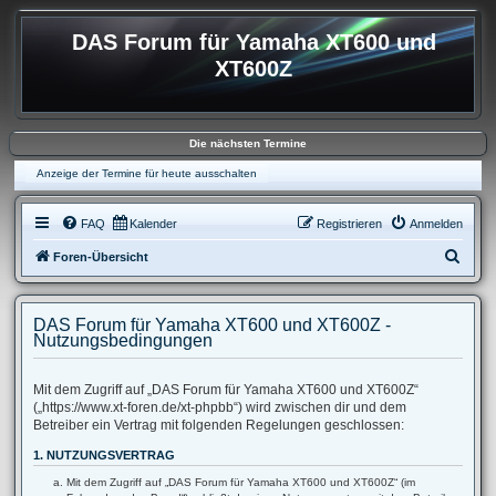
DAS Forum für Yamaha XT600 und
XT600Z
Die nächsten Termine
Anzeige der Termine für heute ausschalten
FAQ
Kalender
Registrieren
Anmelden
S
Foren-Übersicht
u
c
DAS Forum für Yamaha XT600 und XT600Z -
h
Nutzungsbedingungen
e
Mit dem Zugriff auf „DAS Forum für Yamaha XT600 und XT600Z“
(„https://www.xt-foren.de/xt-phpbb“) wird zwischen dir und dem
Betreiber ein Vertrag mit folgenden Regelungen geschlossen:
1. NUTZUNGSVERTRAG
Mit dem Zugriff auf „DAS Forum für Yamaha XT600 und XT600Z“ (im