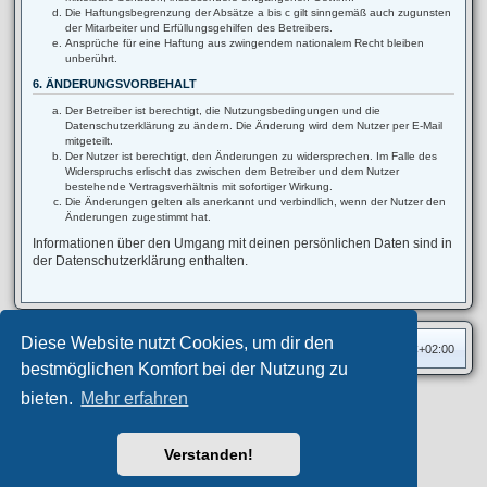
Die Haftungsbegrenzung der Absätze a bis c gilt sinngemäß auch zugunsten
der Mitarbeiter und Erfüllungsgehilfen des Betreibers.
Ansprüche für eine Haftung aus zwingendem nationalem Recht bleiben
unberührt.
6. ÄNDERUNGSVORBEHALT
Der Betreiber ist berechtigt, die Nutzungsbedingungen und die
Datenschutzerklärung zu ändern. Die Änderung wird dem Nutzer per E-Mail
mitgeteilt.
Der Nutzer ist berechtigt, den Änderungen zu widersprechen. Im Falle des
Widerspruchs erlischt das zwischen dem Betreiber und dem Nutzer
bestehende Vertragsverhältnis mit sofortiger Wirkung.
Die Änderungen gelten als anerkannt und verbindlich, wenn der Nutzer den
Änderungen zugestimmt hat.
Informationen über den Umgang mit deinen persönlichen Daten sind in
der Datenschutzerklärung enthalten.
Diese Website nutzt Cookies, um dir den
Foren-Übersicht
Alle Zeiten sind
UTC+02:00
bestmöglichen Komfort bei der Nutzung zu
bieten.
Mehr erfahren
Privates Forum ©
motorang
E-Mail
Aero
style developed for phpBB
Powered by
phpBB
® Forum Software © phpBB Limited
Verstanden!
Deutsche Übersetzung durch
phpBB.de
Datenschutz
|
Nutzungsbedingungen