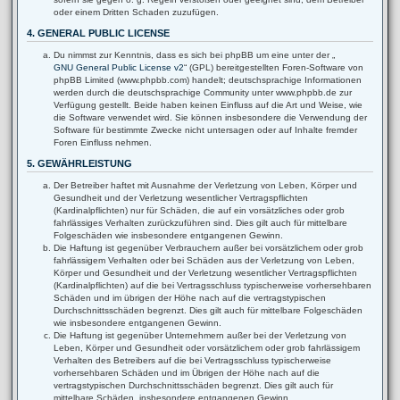
oder einem Dritten Schaden zuzufügen.
4. GENERAL PUBLIC LICENSE
Du nimmst zur Kenntnis, dass es sich bei phpBB um eine unter der „
GNU General Public License v2
“ (GPL) bereitgestellten Foren-Software von
phpBB Limited (www.phpbb.com) handelt; deutschsprachige Informationen
werden durch die deutschsprachige Community unter www.phpbb.de zur
Verfügung gestellt. Beide haben keinen Einfluss auf die Art und Weise, wie
die Software verwendet wird. Sie können insbesondere die Verwendung der
Software für bestimmte Zwecke nicht untersagen oder auf Inhalte fremder
Foren Einfluss nehmen.
5. GEWÄHRLEISTUNG
Der Betreiber haftet mit Ausnahme der Verletzung von Leben, Körper und
Gesundheit und der Verletzung wesentlicher Vertragspflichten
(Kardinalpflichten) nur für Schäden, die auf ein vorsätzliches oder grob
fahrlässiges Verhalten zurückzuführen sind. Dies gilt auch für mittelbare
Folgeschäden wie insbesondere entgangenen Gewinn.
Die Haftung ist gegenüber Verbrauchern außer bei vorsätzlichem oder grob
fahrlässigem Verhalten oder bei Schäden aus der Verletzung von Leben,
Körper und Gesundheit und der Verletzung wesentlicher Vertragspflichten
(Kardinalpflichten) auf die bei Vertragsschluss typischerweise vorhersehbaren
Schäden und im übrigen der Höhe nach auf die vertragstypischen
Durchschnittsschäden begrenzt. Dies gilt auch für mittelbare Folgeschäden
wie insbesondere entgangenen Gewinn.
Die Haftung ist gegenüber Unternehmern außer bei der Verletzung von
Leben, Körper und Gesundheit oder vorsätzlichem oder grob fahrlässigem
Verhalten des Betreibers auf die bei Vertragsschluss typischerweise
vorhersehbaren Schäden und im Übrigen der Höhe nach auf die
vertragstypischen Durchschnittsschäden begrenzt. Dies gilt auch für
mittelbare Schäden, insbesondere entgangenen Gewinn.