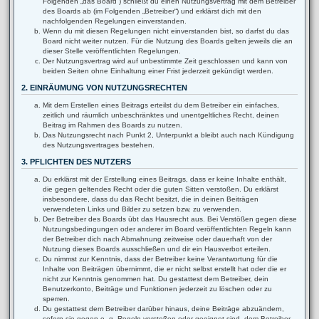
Folgenden „das Board“) schließt du einen Nutzungsvertrag mit dem Betreiber
des Boards ab (im Folgenden „Betreiber“) und erklärst dich mit den
nachfolgenden Regelungen einverstanden.
Wenn du mit diesen Regelungen nicht einverstanden bist, so darfst du das
Board nicht weiter nutzen. Für die Nutzung des Boards gelten jeweils die an
dieser Stelle veröffentlichten Regelungen.
Der Nutzungsvertrag wird auf unbestimmte Zeit geschlossen und kann von
beiden Seiten ohne Einhaltung einer Frist jederzeit gekündigt werden.
2. EINRÄUMUNG VON NUTZUNGSRECHTEN
Mit dem Erstellen eines Beitrags erteilst du dem Betreiber ein einfaches,
zeitlich und räumlich unbeschränktes und unentgeltliches Recht, deinen
Beitrag im Rahmen des Boards zu nutzen.
Das Nutzungsrecht nach Punkt 2, Unterpunkt a bleibt auch nach Kündigung
des Nutzungsvertrages bestehen.
3. PFLICHTEN DES NUTZERS
Du erklärst mit der Erstellung eines Beitrags, dass er keine Inhalte enthält,
die gegen geltendes Recht oder die guten Sitten verstoßen. Du erklärst
insbesondere, dass du das Recht besitzt, die in deinen Beiträgen
verwendeten Links und Bilder zu setzen bzw. zu verwenden.
Der Betreiber des Boards übt das Hausrecht aus. Bei Verstößen gegen diese
Nutzungsbedingungen oder anderer im Board veröffentlichten Regeln kann
der Betreiber dich nach Abmahnung zeitweise oder dauerhaft von der
Nutzung dieses Boards ausschließen und dir ein Hausverbot erteilen.
Du nimmst zur Kenntnis, dass der Betreiber keine Verantwortung für die
Inhalte von Beiträgen übernimmt, die er nicht selbst erstellt hat oder die er
nicht zur Kenntnis genommen hat. Du gestattest dem Betreiber, dein
Benutzerkonto, Beiträge und Funktionen jederzeit zu löschen oder zu
sperren.
Du gestattest dem Betreiber darüber hinaus, deine Beiträge abzuändern,
sofern sie gegen o. g. Regeln verstoßen oder geeignet sind, dem Betreiber