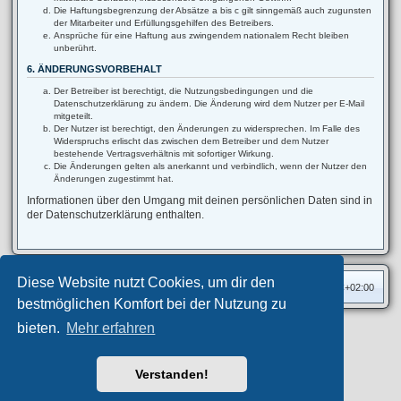
Die Haftungsbegrenzung der Absätze a bis c gilt sinngemäß auch zugunsten
der Mitarbeiter und Erfüllungsgehilfen des Betreibers.
Ansprüche für eine Haftung aus zwingendem nationalem Recht bleiben
unberührt.
6. ÄNDERUNGSVORBEHALT
Der Betreiber ist berechtigt, die Nutzungsbedingungen und die
Datenschutzerklärung zu ändern. Die Änderung wird dem Nutzer per E-Mail
mitgeteilt.
Der Nutzer ist berechtigt, den Änderungen zu widersprechen. Im Falle des
Widerspruchs erlischt das zwischen dem Betreiber und dem Nutzer
bestehende Vertragsverhältnis mit sofortiger Wirkung.
Die Änderungen gelten als anerkannt und verbindlich, wenn der Nutzer den
Änderungen zugestimmt hat.
Informationen über den Umgang mit deinen persönlichen Daten sind in
der Datenschutzerklärung enthalten.
Diese Website nutzt Cookies, um dir den
Foren-Übersicht
Alle Zeiten sind
UTC+02:00
bestmöglichen Komfort bei der Nutzung zu
bieten.
Mehr erfahren
Privates Forum ©
motorang
E-Mail
Aero
style developed for phpBB
Powered by
phpBB
® Forum Software © phpBB Limited
Verstanden!
Deutsche Übersetzung durch
phpBB.de
Datenschutz
|
Nutzungsbedingungen