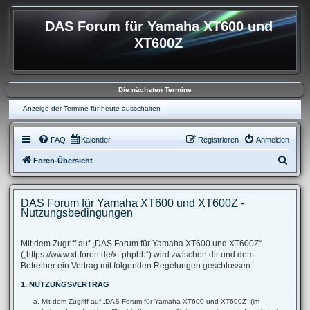
DAS Forum für Yamaha XT600 und
XT600Z
Die nächsten Termine
Anzeige der Termine für heute ausschalten
FAQ
Kalender
Registrieren
Anmelden
S
Foren-Übersicht
u
c
DAS Forum für Yamaha XT600 und XT600Z -
h
Nutzungsbedingungen
e
Mit dem Zugriff auf „DAS Forum für Yamaha XT600 und XT600Z“
(„https://www.xt-foren.de/xt-phpbb“) wird zwischen dir und dem
Betreiber ein Vertrag mit folgenden Regelungen geschlossen:
1. NUTZUNGSVERTRAG
Mit dem Zugriff auf „DAS Forum für Yamaha XT600 und XT600Z“ (im