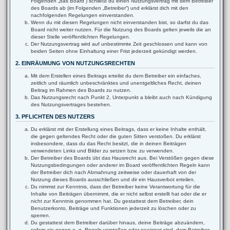
Folgenden „das Board“) schließt du einen Nutzungsvertrag mit dem Betreiber
des Boards ab (im Folgenden „Betreiber“) und erklärst dich mit den
nachfolgenden Regelungen einverstanden.
Wenn du mit diesen Regelungen nicht einverstanden bist, so darfst du das
Board nicht weiter nutzen. Für die Nutzung des Boards gelten jeweils die an
dieser Stelle veröffentlichten Regelungen.
Der Nutzungsvertrag wird auf unbestimmte Zeit geschlossen und kann von
beiden Seiten ohne Einhaltung einer Frist jederzeit gekündigt werden.
2. EINRÄUMUNG VON NUTZUNGSRECHTEN
Mit dem Erstellen eines Beitrags erteilst du dem Betreiber ein einfaches,
zeitlich und räumlich unbeschränktes und unentgeltliches Recht, deinen
Beitrag im Rahmen des Boards zu nutzen.
Das Nutzungsrecht nach Punkt 2, Unterpunkt a bleibt auch nach Kündigung
des Nutzungsvertrages bestehen.
3. PFLICHTEN DES NUTZERS
Du erklärst mit der Erstellung eines Beitrags, dass er keine Inhalte enthält,
die gegen geltendes Recht oder die guten Sitten verstoßen. Du erklärst
insbesondere, dass du das Recht besitzt, die in deinen Beiträgen
verwendeten Links und Bilder zu setzen bzw. zu verwenden.
Der Betreiber des Boards übt das Hausrecht aus. Bei Verstößen gegen diese
Nutzungsbedingungen oder anderer im Board veröffentlichten Regeln kann
der Betreiber dich nach Abmahnung zeitweise oder dauerhaft von der
Nutzung dieses Boards ausschließen und dir ein Hausverbot erteilen.
Du nimmst zur Kenntnis, dass der Betreiber keine Verantwortung für die
Inhalte von Beiträgen übernimmt, die er nicht selbst erstellt hat oder die er
nicht zur Kenntnis genommen hat. Du gestattest dem Betreiber, dein
Benutzerkonto, Beiträge und Funktionen jederzeit zu löschen oder zu
sperren.
Du gestattest dem Betreiber darüber hinaus, deine Beiträge abzuändern,
sofern sie gegen o. g. Regeln verstoßen oder geeignet sind, dem Betreiber