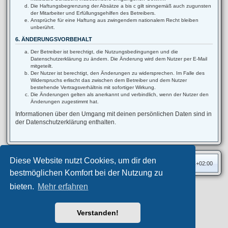
Die Haftungsbegrenzung der Absätze a bis c gilt sinngemäß auch zugunsten
der Mitarbeiter und Erfüllungsgehilfen des Betreibers.
Ansprüche für eine Haftung aus zwingendem nationalem Recht bleiben
unberührt.
6. ÄNDERUNGSVORBEHALT
Der Betreiber ist berechtigt, die Nutzungsbedingungen und die
Datenschutzerklärung zu ändern. Die Änderung wird dem Nutzer per E-Mail
mitgeteilt.
Der Nutzer ist berechtigt, den Änderungen zu widersprechen. Im Falle des
Widerspruchs erlischt das zwischen dem Betreiber und dem Nutzer
bestehende Vertragsverhältnis mit sofortiger Wirkung.
Die Änderungen gelten als anerkannt und verbindlich, wenn der Nutzer den
Änderungen zugestimmt hat.
Informationen über den Umgang mit deinen persönlichen Daten sind in
der Datenschutzerklärung enthalten.
Diese Website nutzt Cookies, um dir den
Foren-Übersicht
Alle Zeiten sind
UTC+02:00
bestmöglichen Komfort bei der Nutzung zu
bieten.
Mehr erfahren
Privates Forum ©
motorang
E-Mail
Aero
style developed for phpBB
Powered by
phpBB
® Forum Software © phpBB Limited
Verstanden!
Deutsche Übersetzung durch
phpBB.de
Datenschutz
|
Nutzungsbedingungen