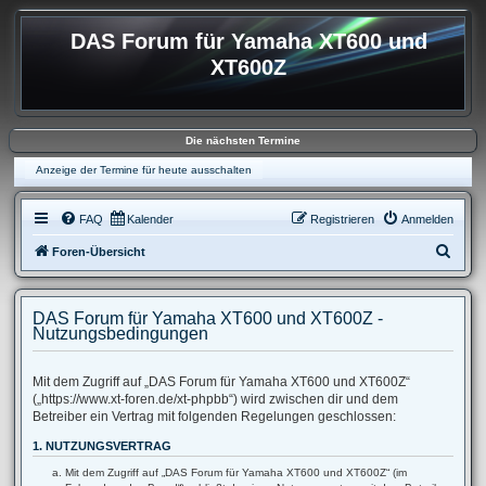
DAS Forum für Yamaha XT600 und
XT600Z
Die nächsten Termine
Anzeige der Termine für heute ausschalten
FAQ
Kalender
Registrieren
Anmelden
S
Foren-Übersicht
u
c
DAS Forum für Yamaha XT600 und XT600Z -
h
Nutzungsbedingungen
e
Mit dem Zugriff auf „DAS Forum für Yamaha XT600 und XT600Z“
(„https://www.xt-foren.de/xt-phpbb“) wird zwischen dir und dem
Betreiber ein Vertrag mit folgenden Regelungen geschlossen:
1. NUTZUNGSVERTRAG
Mit dem Zugriff auf „DAS Forum für Yamaha XT600 und XT600Z“ (im