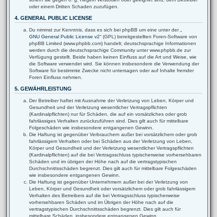
oder einem Dritten Schaden zuzufügen.
4. GENERAL PUBLIC LICENSE
Du nimmst zur Kenntnis, dass es sich bei phpBB um eine unter der „
GNU General Public License v2
“ (GPL) bereitgestellten Foren-Software von
phpBB Limited (www.phpbb.com) handelt; deutschsprachige Informationen
werden durch die deutschsprachige Community unter www.phpbb.de zur
Verfügung gestellt. Beide haben keinen Einfluss auf die Art und Weise, wie
die Software verwendet wird. Sie können insbesondere die Verwendung der
Software für bestimmte Zwecke nicht untersagen oder auf Inhalte fremder
Foren Einfluss nehmen.
5. GEWÄHRLEISTUNG
Der Betreiber haftet mit Ausnahme der Verletzung von Leben, Körper und
Gesundheit und der Verletzung wesentlicher Vertragspflichten
(Kardinalpflichten) nur für Schäden, die auf ein vorsätzliches oder grob
fahrlässiges Verhalten zurückzuführen sind. Dies gilt auch für mittelbare
Folgeschäden wie insbesondere entgangenen Gewinn.
Die Haftung ist gegenüber Verbrauchern außer bei vorsätzlichem oder grob
fahrlässigem Verhalten oder bei Schäden aus der Verletzung von Leben,
Körper und Gesundheit und der Verletzung wesentlicher Vertragspflichten
(Kardinalpflichten) auf die bei Vertragsschluss typischerweise vorhersehbaren
Schäden und im übrigen der Höhe nach auf die vertragstypischen
Durchschnittsschäden begrenzt. Dies gilt auch für mittelbare Folgeschäden
wie insbesondere entgangenen Gewinn.
Die Haftung ist gegenüber Unternehmern außer bei der Verletzung von
Leben, Körper und Gesundheit oder vorsätzlichem oder grob fahrlässigem
Verhalten des Betreibers auf die bei Vertragsschluss typischerweise
vorhersehbaren Schäden und im Übrigen der Höhe nach auf die
vertragstypischen Durchschnittsschäden begrenzt. Dies gilt auch für
mittelbare Schäden, insbesondere entgangenen Gewinn.