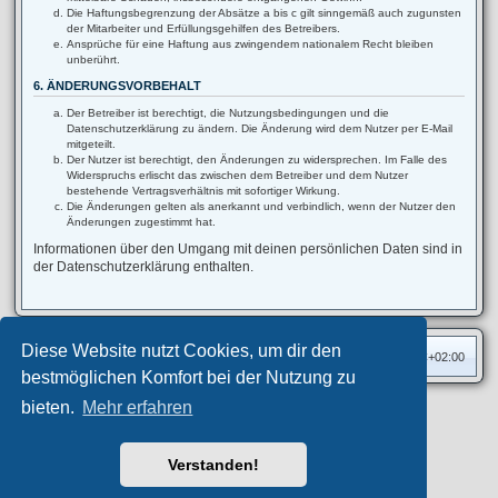
Die Haftungsbegrenzung der Absätze a bis c gilt sinngemäß auch zugunsten
der Mitarbeiter und Erfüllungsgehilfen des Betreibers.
Ansprüche für eine Haftung aus zwingendem nationalem Recht bleiben
unberührt.
6. ÄNDERUNGSVORBEHALT
Der Betreiber ist berechtigt, die Nutzungsbedingungen und die
Datenschutzerklärung zu ändern. Die Änderung wird dem Nutzer per E-Mail
mitgeteilt.
Der Nutzer ist berechtigt, den Änderungen zu widersprechen. Im Falle des
Widerspruchs erlischt das zwischen dem Betreiber und dem Nutzer
bestehende Vertragsverhältnis mit sofortiger Wirkung.
Die Änderungen gelten als anerkannt und verbindlich, wenn der Nutzer den
Änderungen zugestimmt hat.
Informationen über den Umgang mit deinen persönlichen Daten sind in
der Datenschutzerklärung enthalten.
Diese Website nutzt Cookies, um dir den
Foren-Übersicht
Alle Zeiten sind
UTC+02:00
bestmöglichen Komfort bei der Nutzung zu
bieten.
Mehr erfahren
Privates Forum ©
motorang
E-Mail
Aero
style developed for phpBB
Powered by
phpBB
® Forum Software © phpBB Limited
Verstanden!
Deutsche Übersetzung durch
phpBB.de
Datenschutz
|
Nutzungsbedingungen