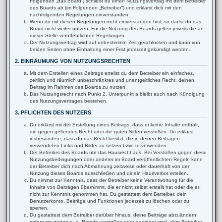
Folgenden „das Board“) schließt du einen Nutzungsvertrag mit dem Betreiber
des Boards ab (im Folgenden „Betreiber“) und erklärst dich mit den
nachfolgenden Regelungen einverstanden.
Wenn du mit diesen Regelungen nicht einverstanden bist, so darfst du das
Board nicht weiter nutzen. Für die Nutzung des Boards gelten jeweils die an
dieser Stelle veröffentlichten Regelungen.
Der Nutzungsvertrag wird auf unbestimmte Zeit geschlossen und kann von
beiden Seiten ohne Einhaltung einer Frist jederzeit gekündigt werden.
2. EINRÄUMUNG VON NUTZUNGSRECHTEN
Mit dem Erstellen eines Beitrags erteilst du dem Betreiber ein einfaches,
zeitlich und räumlich unbeschränktes und unentgeltliches Recht, deinen
Beitrag im Rahmen des Boards zu nutzen.
Das Nutzungsrecht nach Punkt 2, Unterpunkt a bleibt auch nach Kündigung
des Nutzungsvertrages bestehen.
3. PFLICHTEN DES NUTZERS
Du erklärst mit der Erstellung eines Beitrags, dass er keine Inhalte enthält,
die gegen geltendes Recht oder die guten Sitten verstoßen. Du erklärst
insbesondere, dass du das Recht besitzt, die in deinen Beiträgen
verwendeten Links und Bilder zu setzen bzw. zu verwenden.
Der Betreiber des Boards übt das Hausrecht aus. Bei Verstößen gegen diese
Nutzungsbedingungen oder anderer im Board veröffentlichten Regeln kann
der Betreiber dich nach Abmahnung zeitweise oder dauerhaft von der
Nutzung dieses Boards ausschließen und dir ein Hausverbot erteilen.
Du nimmst zur Kenntnis, dass der Betreiber keine Verantwortung für die
Inhalte von Beiträgen übernimmt, die er nicht selbst erstellt hat oder die er
nicht zur Kenntnis genommen hat. Du gestattest dem Betreiber, dein
Benutzerkonto, Beiträge und Funktionen jederzeit zu löschen oder zu
sperren.
Du gestattest dem Betreiber darüber hinaus, deine Beiträge abzuändern,
sofern sie gegen o. g. Regeln verstoßen oder geeignet sind, dem Betreiber