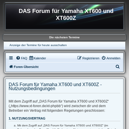
DAS Forum für Yamaha XT600 und
XT600Z
Die nächsten Termine
Anzeige der Termine für heute ausschalten
FAQ
Kalender
Registrieren
Anmelden
S
Foren-Übersicht
u
c
DAS Forum für Yamaha XT600 und XT600Z -
h
Nutzungsbedingungen
e
Mit dem Zugriff auf „DAS Forum für Yamaha XT600 und XT600Z“
(„https://www.xt-foren.de/xt-phpbb“) wird zwischen dir und dem
Betreiber ein Vertrag mit folgenden Regelungen geschlossen:
1. NUTZUNGSVERTRAG
Mit dem Zugriff auf „DAS Forum für Yamaha XT600 und XT600Z“ (im