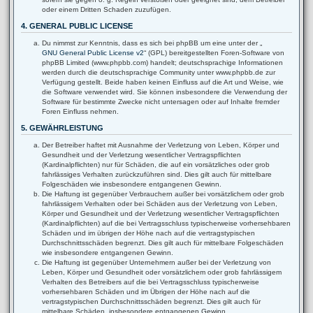
oder einem Dritten Schaden zuzufügen.
4. GENERAL PUBLIC LICENSE
Du nimmst zur Kenntnis, dass es sich bei phpBB um eine unter der „
GNU General Public License v2
“ (GPL) bereitgestellten Foren-Software von
phpBB Limited (www.phpbb.com) handelt; deutschsprachige Informationen
werden durch die deutschsprachige Community unter www.phpbb.de zur
Verfügung gestellt. Beide haben keinen Einfluss auf die Art und Weise, wie
die Software verwendet wird. Sie können insbesondere die Verwendung der
Software für bestimmte Zwecke nicht untersagen oder auf Inhalte fremder
Foren Einfluss nehmen.
5. GEWÄHRLEISTUNG
Der Betreiber haftet mit Ausnahme der Verletzung von Leben, Körper und
Gesundheit und der Verletzung wesentlicher Vertragspflichten
(Kardinalpflichten) nur für Schäden, die auf ein vorsätzliches oder grob
fahrlässiges Verhalten zurückzuführen sind. Dies gilt auch für mittelbare
Folgeschäden wie insbesondere entgangenen Gewinn.
Die Haftung ist gegenüber Verbrauchern außer bei vorsätzlichem oder grob
fahrlässigem Verhalten oder bei Schäden aus der Verletzung von Leben,
Körper und Gesundheit und der Verletzung wesentlicher Vertragspflichten
(Kardinalpflichten) auf die bei Vertragsschluss typischerweise vorhersehbaren
Schäden und im übrigen der Höhe nach auf die vertragstypischen
Durchschnittsschäden begrenzt. Dies gilt auch für mittelbare Folgeschäden
wie insbesondere entgangenen Gewinn.
Die Haftung ist gegenüber Unternehmern außer bei der Verletzung von
Leben, Körper und Gesundheit oder vorsätzlichem oder grob fahrlässigem
Verhalten des Betreibers auf die bei Vertragsschluss typischerweise
vorhersehbaren Schäden und im Übrigen der Höhe nach auf die
vertragstypischen Durchschnittsschäden begrenzt. Dies gilt auch für
mittelbare Schäden, insbesondere entgangenen Gewinn.