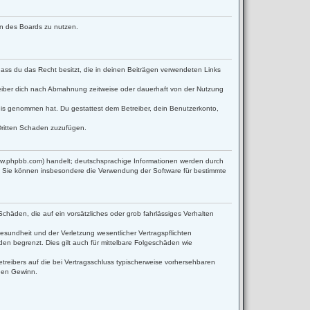
men des Boards zu nutzen.
 dass du das Recht besitzt, die in deinen Beiträgen verwendeten Links
eiber dich nach Abmahnung zeitweise oder dauerhaft von der Nutzung
ntnis genommen hat. Du gestattest dem Betreiber, dein Benutzerkonto,
Dritten Schaden zuzufügen.
www.phpbb.com) handelt; deutschsprachige Informationen werden durch
d. Sie können insbesondere die Verwendung der Software für bestimmte
Schäden, die auf ein vorsätzliches oder grob fahrlässiges Verhalten
sundheit und der Verletzung wesentlicher Vertragspflichten
en begrenzt. Dies gilt auch für mittelbare Folgeschäden wie
reibers auf die bei Vertragsschluss typischerweise vorhersehbaren
enen Gewinn.