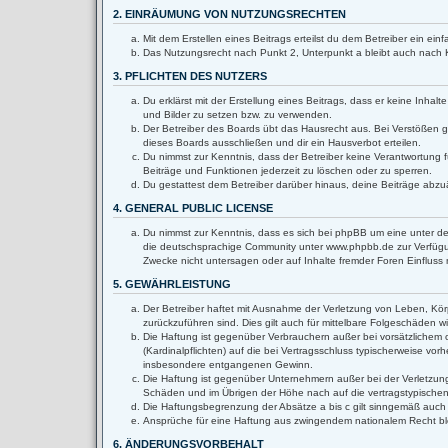
2. EINRÄUMUNG VON NUTZUNGSRECHTEN
Mit dem Erstellen eines Beitrags erteilst du dem Betreiber ein e
Das Nutzungsrecht nach Punkt 2, Unterpunkt a bleibt auch nach
3. PFLICHTEN DES NUTZERS
Du erklärst mit der Erstellung eines Beitrags, dass er keine Inha
und Bilder zu setzen bzw. zu verwenden.
Der Betreiber des Boards übt das Hausrecht aus. Bei Verstößen 
dieses Boards ausschließen und dir ein Hausverbot erteilen.
Du nimmst zur Kenntnis, dass der Betreiber keine Verantwortung fü
Beiträge und Funktionen jederzeit zu löschen oder zu sperren.
Du gestattest dem Betreiber darüber hinaus, deine Beiträge abzu
4. GENERAL PUBLIC LICENSE
Du nimmst zur Kenntnis, dass es sich bei phpBB um eine unter de
die deutschsprachige Community unter www.phpbb.de zur Verfügun
Zwecke nicht untersagen oder auf Inhalte fremder Foren Einflus
5. GEWÄHRLEISTUNG
Der Betreiber haftet mit Ausnahme der Verletzung von Leben, Körpe
zurückzuführen sind. Dies gilt auch für mittelbare Folgeschäden
Die Haftung ist gegenüber Verbrauchern außer bei vorsätzlichem 
(Kardinalpflichten) auf die bei Vertragsschluss typischerweise v
insbesondere entgangenen Gewinn.
Die Haftung ist gegenüber Unternehmern außer bei der Verletzung
Schäden und im Übrigen der Höhe nach auf die vertragstypischen
Die Haftungsbegrenzung der Absätze a bis c gilt sinngemäß auch z
Ansprüche für eine Haftung aus zwingendem nationalem Recht bl
6. ÄNDERUNGSVORBEHALT