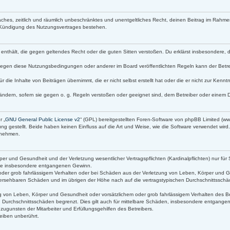
infaches, zeitlich und räumlich unbeschränktes und unentgeltliches Recht, deinen Beitrag im Rah
 Kündigung des Nutzungsvertrages bestehen.
lte enthält, die gegen geltendes Recht oder die guten Sitten verstoßen. Du erklärst insbesondere,
gegen diese Nutzungsbedingungen oder anderer im Board veröffentlichten Regeln kann der Betr
r die Inhalte von Beiträgen übernimmt, die er nicht selbst erstellt hat oder die er nicht zur Ken
ändern, sofern sie gegen o. g. Regeln verstoßen oder geeignet sind, dem Betreiber oder einem 
r „
GNU General Public License v2
“ (GPL) bereitgestellten Foren-Software von phpBB Limited (
g gestellt. Beide haben keinen Einfluss auf die Art und Weise, wie die Software verwendet wir
s nehmen.
r und Gesundheit und der Verletzung wesentlicher Vertragspflichten (Kardinalpflichten) nur für 
 wie insbesondere entgangenen Gewinn.
oder grob fahrlässigem Verhalten oder bei Schäden aus der Verletzung von Leben, Körper und Ge
orhersehbaren Schäden und im übrigen der Höhe nach auf die vertragstypischen Durchschnittsschäd
 von Leben, Körper und Gesundheit oder vorsätzlichem oder grob fahrlässigem Verhalten des Bet
 Durchschnittsschäden begrenzt. Dies gilt auch für mittelbare Schäden, insbesondere entgang
ugunsten der Mitarbeiter und Erfüllungsgehilfen des Betreibers.
eiben unberührt.