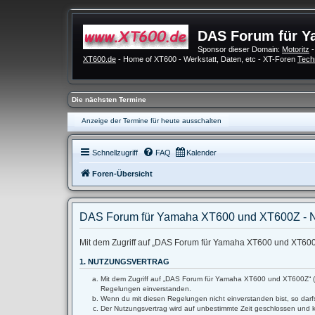
DAS Forum für Y
Sponsor dieser Domain:
Motoritz
-
XT600.de
- Home of XT600 - Werkstatt, Daten, etc - XT-Foren
Tech
Die nächsten Termine
Anzeige der Termine für heute ausschalten
Schnellzugriff
FAQ
Kalender
Foren-Übersicht
DAS Forum für Yamaha XT600 und XT600Z - 
Mit dem Zugriff auf „DAS Forum für Yamaha XT600 und XT600Z“
1. NUTZUNGSVERTRAG
Mit dem Zugriff auf „DAS Forum für Yamaha XT600 und XT600Z“ (im
Regelungen einverstanden.
Wenn du mit diesen Regelungen nicht einverstanden bist, so darfs
Der Nutzungsvertrag wird auf unbestimmte Zeit geschlossen und k