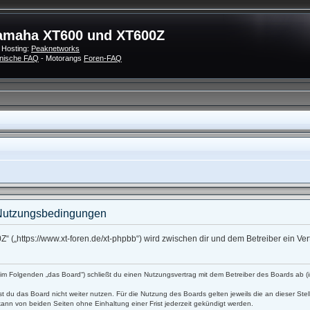
amaha XT600 und XT600Z
 Hosting:
Peaknetworks
nische FAQ
- Motorangs
Foren-FAQ
Nutzungsbedingungen
 („https://www.xt-foren.de/xt-phpbb“) wird zwischen dir und dem Betreiber ein V
 Folgenden „das Board“) schließt du einen Nutzungsvertrag mit dem Betreiber des Boards ab (im
t du das Board nicht weiter nutzen. Für die Nutzung des Boards gelten jeweils die an dieser Stel
ann von beiden Seiten ohne Einhaltung einer Frist jederzeit gekündigt werden.