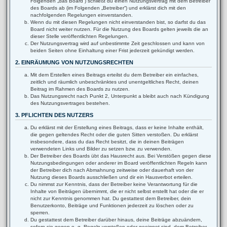
Folgenden „das Board“) schließt du einen Nutzungsvertrag mit dem Betreiber
des Boards ab (im Folgenden „Betreiber“) und erklärst dich mit den
nachfolgenden Regelungen einverstanden.
Wenn du mit diesen Regelungen nicht einverstanden bist, so darfst du das
Board nicht weiter nutzen. Für die Nutzung des Boards gelten jeweils die an
dieser Stelle veröffentlichten Regelungen.
Der Nutzungsvertrag wird auf unbestimmte Zeit geschlossen und kann von
beiden Seiten ohne Einhaltung einer Frist jederzeit gekündigt werden.
2. EINRÄUMUNG VON NUTZUNGSRECHTEN
Mit dem Erstellen eines Beitrags erteilst du dem Betreiber ein einfaches,
zeitlich und räumlich unbeschränktes und unentgeltliches Recht, deinen
Beitrag im Rahmen des Boards zu nutzen.
Das Nutzungsrecht nach Punkt 2, Unterpunkt a bleibt auch nach Kündigung
des Nutzungsvertrages bestehen.
3. PFLICHTEN DES NUTZERS
Du erklärst mit der Erstellung eines Beitrags, dass er keine Inhalte enthält,
die gegen geltendes Recht oder die guten Sitten verstoßen. Du erklärst
insbesondere, dass du das Recht besitzt, die in deinen Beiträgen
verwendeten Links und Bilder zu setzen bzw. zu verwenden.
Der Betreiber des Boards übt das Hausrecht aus. Bei Verstößen gegen diese
Nutzungsbedingungen oder anderer im Board veröffentlichten Regeln kann
der Betreiber dich nach Abmahnung zeitweise oder dauerhaft von der
Nutzung dieses Boards ausschließen und dir ein Hausverbot erteilen.
Du nimmst zur Kenntnis, dass der Betreiber keine Verantwortung für die
Inhalte von Beiträgen übernimmt, die er nicht selbst erstellt hat oder die er
nicht zur Kenntnis genommen hat. Du gestattest dem Betreiber, dein
Benutzerkonto, Beiträge und Funktionen jederzeit zu löschen oder zu
sperren.
Du gestattest dem Betreiber darüber hinaus, deine Beiträge abzuändern,
sofern sie gegen o. g. Regeln verstoßen oder geeignet sind, dem Betreiber