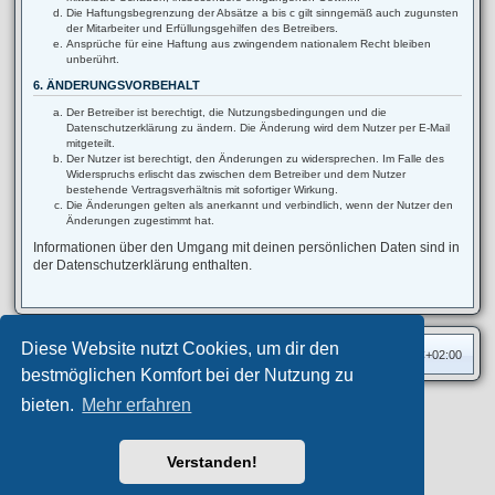
Die Haftungsbegrenzung der Absätze a bis c gilt sinngemäß auch zugunsten
der Mitarbeiter und Erfüllungsgehilfen des Betreibers.
Ansprüche für eine Haftung aus zwingendem nationalem Recht bleiben
unberührt.
6. ÄNDERUNGSVORBEHALT
Der Betreiber ist berechtigt, die Nutzungsbedingungen und die
Datenschutzerklärung zu ändern. Die Änderung wird dem Nutzer per E-Mail
mitgeteilt.
Der Nutzer ist berechtigt, den Änderungen zu widersprechen. Im Falle des
Widerspruchs erlischt das zwischen dem Betreiber und dem Nutzer
bestehende Vertragsverhältnis mit sofortiger Wirkung.
Die Änderungen gelten als anerkannt und verbindlich, wenn der Nutzer den
Änderungen zugestimmt hat.
Informationen über den Umgang mit deinen persönlichen Daten sind in
der Datenschutzerklärung enthalten.
Diese Website nutzt Cookies, um dir den
Foren-Übersicht
Alle Zeiten sind
UTC+02:00
bestmöglichen Komfort bei der Nutzung zu
bieten.
Mehr erfahren
Privates Forum ©
motorang
E-Mail
Aero
style developed for phpBB
Powered by
phpBB
® Forum Software © phpBB Limited
Verstanden!
Deutsche Übersetzung durch
phpBB.de
Datenschutz
|
Nutzungsbedingungen