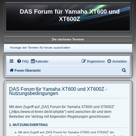
DAS Forum für Yamaha XT600 und
XT600Z
Die nächsten Termine
Anzeige der Termine für heute ausschalten
FAQ
Kalender
Registrieren
Anmelden
S
Foren-Übersicht
u
c
DAS Forum für Yamaha XT600 und XT600Z -
h
Nutzungsbedingungen
e
Mit dem Zugriff auf „DAS Forum für Yamaha XT600 und XT600Z“
(„https://www.xt-foren.de/xt-phpbb“) wird zwischen dir und dem
Betreiber ein Vertrag mit folgenden Regelungen geschlossen:
1. NUTZUNGSVERTRAG
Mit dem Zugriff auf „DAS Forum für Yamaha XT600 und XT600Z“ (im