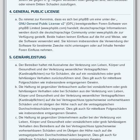
oder einem Dritten Schaden zuzufügen.
4. GENERAL PUBLIC LICENSE
Du nimmst zur Kenntnis, dass es sich bei phpBB um eine unter der „
GNU General Public License v2
“ (GPL) bereitgestellten Foren-Software von
phpBB Limited (www.phpbb.com) handelt; deutschsprachige Informationen
werden durch die deutschsprachige Community unter www.phpbb.de zur
Verfügung gestellt. Beide haben keinen Einfluss auf die Art und Weise, wie
die Software verwendet wird. Sie können insbesondere die Verwendung der
Software für bestimmte Zwecke nicht untersagen oder auf Inhalte fremder
Foren Einfluss nehmen.
5. GEWÄHRLEISTUNG
Der Betreiber haftet mit Ausnahme der Verletzung von Leben, Körper und
Gesundheit und der Verletzung wesentlicher Vertragspflichten
(Kardinalpflichten) nur für Schäden, die auf ein vorsätzliches oder grob
fahrlässiges Verhalten zurückzuführen sind. Dies gilt auch für mittelbare
Folgeschäden wie insbesondere entgangenen Gewinn.
Die Haftung ist gegenüber Verbrauchern außer bei vorsätzlichem oder grob
fahrlässigem Verhalten oder bei Schäden aus der Verletzung von Leben,
Körper und Gesundheit und der Verletzung wesentlicher Vertragspflichten
(Kardinalpflichten) auf die bei Vertragsschluss typischerweise vorhersehbaren
Schäden und im übrigen der Höhe nach auf die vertragstypischen
Durchschnittsschäden begrenzt. Dies gilt auch für mittelbare Folgeschäden
wie insbesondere entgangenen Gewinn.
Die Haftung ist gegenüber Unternehmern außer bei der Verletzung von
Leben, Körper und Gesundheit oder vorsätzlichem oder grob fahrlässigem
Verhalten des Betreibers auf die bei Vertragsschluss typischerweise
vorhersehbaren Schäden und im Übrigen der Höhe nach auf die
vertragstypischen Durchschnittsschäden begrenzt. Dies gilt auch für
mittelbare Schäden, insbesondere entgangenen Gewinn.