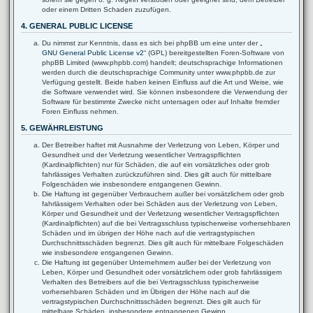
oder einem Dritten Schaden zuzufügen.
4. GENERAL PUBLIC LICENSE
Du nimmst zur Kenntnis, dass es sich bei phpBB um eine unter der „
GNU General Public License v2
“ (GPL) bereitgestellten Foren-Software von
phpBB Limited (www.phpbb.com) handelt; deutschsprachige Informationen
werden durch die deutschsprachige Community unter www.phpbb.de zur
Verfügung gestellt. Beide haben keinen Einfluss auf die Art und Weise, wie
die Software verwendet wird. Sie können insbesondere die Verwendung der
Software für bestimmte Zwecke nicht untersagen oder auf Inhalte fremder
Foren Einfluss nehmen.
5. GEWÄHRLEISTUNG
Der Betreiber haftet mit Ausnahme der Verletzung von Leben, Körper und
Gesundheit und der Verletzung wesentlicher Vertragspflichten
(Kardinalpflichten) nur für Schäden, die auf ein vorsätzliches oder grob
fahrlässiges Verhalten zurückzuführen sind. Dies gilt auch für mittelbare
Folgeschäden wie insbesondere entgangenen Gewinn.
Die Haftung ist gegenüber Verbrauchern außer bei vorsätzlichem oder grob
fahrlässigem Verhalten oder bei Schäden aus der Verletzung von Leben,
Körper und Gesundheit und der Verletzung wesentlicher Vertragspflichten
(Kardinalpflichten) auf die bei Vertragsschluss typischerweise vorhersehbaren
Schäden und im übrigen der Höhe nach auf die vertragstypischen
Durchschnittsschäden begrenzt. Dies gilt auch für mittelbare Folgeschäden
wie insbesondere entgangenen Gewinn.
Die Haftung ist gegenüber Unternehmern außer bei der Verletzung von
Leben, Körper und Gesundheit oder vorsätzlichem oder grob fahrlässigem
Verhalten des Betreibers auf die bei Vertragsschluss typischerweise
vorhersehbaren Schäden und im Übrigen der Höhe nach auf die
vertragstypischen Durchschnittsschäden begrenzt. Dies gilt auch für
mittelbare Schäden, insbesondere entgangenen Gewinn.