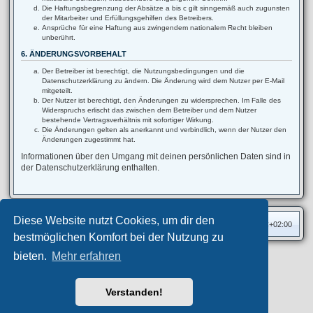
Die Haftungsbegrenzung der Absätze a bis c gilt sinngemäß auch zugunsten
der Mitarbeiter und Erfüllungsgehilfen des Betreibers.
Ansprüche für eine Haftung aus zwingendem nationalem Recht bleiben
unberührt.
6. ÄNDERUNGSVORBEHALT
Der Betreiber ist berechtigt, die Nutzungsbedingungen und die
Datenschutzerklärung zu ändern. Die Änderung wird dem Nutzer per E-Mail
mitgeteilt.
Der Nutzer ist berechtigt, den Änderungen zu widersprechen. Im Falle des
Widerspruchs erlischt das zwischen dem Betreiber und dem Nutzer
bestehende Vertragsverhältnis mit sofortiger Wirkung.
Die Änderungen gelten als anerkannt und verbindlich, wenn der Nutzer den
Änderungen zugestimmt hat.
Informationen über den Umgang mit deinen persönlichen Daten sind in
der Datenschutzerklärung enthalten.
Diese Website nutzt Cookies, um dir den
Foren-Übersicht
Alle Zeiten sind
UTC+02:00
bestmöglichen Komfort bei der Nutzung zu
bieten.
Mehr erfahren
Privates Forum ©
motorang
E-Mail
Aero
style developed for phpBB
Powered by
phpBB
® Forum Software © phpBB Limited
Verstanden!
Deutsche Übersetzung durch
phpBB.de
Datenschutz
|
Nutzungsbedingungen