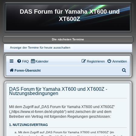
DAS Forum für Yamaha XT600 und
XT600Z
Die nächsten Termine
Anzeige der Termine für heute ausschalten
FAQ
Kalender
Registrieren
Anmelden
S
Foren-Übersicht
u
c
DAS Forum für Yamaha XT600 und XT600Z -
h
Nutzungsbedingungen
e
Mit dem Zugriff auf „DAS Forum für Yamaha XT600 und XT600Z“
(„https://www.xt-foren.de/xt-phpbb“) wird zwischen dir und dem
Betreiber ein Vertrag mit folgenden Regelungen geschlossen:
1. NUTZUNGSVERTRAG
Mit dem Zugriff auf „DAS Forum für Yamaha XT600 und XT600Z“ (im