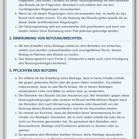
Folgenden „das Board“) schließt du einen Nutzungsvertrag mit dem Betreiber
des Boards ab (im Folgenden „Betreiber“) und erklärst dich mit den
nachfolgenden Regelungen einverstanden.
Wenn du mit diesen Regelungen nicht einverstanden bist, so darfst du das
Board nicht weiter nutzen. Für die Nutzung des Boards gelten jeweils die an
dieser Stelle veröffentlichten Regelungen.
Der Nutzungsvertrag wird auf unbestimmte Zeit geschlossen und kann von
beiden Seiten ohne Einhaltung einer Frist jederzeit gekündigt werden.
2. EINRÄUMUNG VON NUTZUNGSRECHTEN
Mit dem Erstellen eines Beitrags erteilst du dem Betreiber ein einfaches,
zeitlich und räumlich unbeschränktes und unentgeltliches Recht, deinen
Beitrag im Rahmen des Boards zu nutzen.
Das Nutzungsrecht nach Punkt 2, Unterpunkt a bleibt auch nach Kündigung
des Nutzungsvertrages bestehen.
3. PFLICHTEN DES NUTZERS
Du erklärst mit der Erstellung eines Beitrags, dass er keine Inhalte enthält,
die gegen geltendes Recht oder die guten Sitten verstoßen. Du erklärst
insbesondere, dass du das Recht besitzt, die in deinen Beiträgen
verwendeten Links und Bilder zu setzen bzw. zu verwenden.
Der Betreiber des Boards übt das Hausrecht aus. Bei Verstößen gegen diese
Nutzungsbedingungen oder anderer im Board veröffentlichten Regeln kann
der Betreiber dich nach Abmahnung zeitweise oder dauerhaft von der
Nutzung dieses Boards ausschließen und dir ein Hausverbot erteilen.
Du nimmst zur Kenntnis, dass der Betreiber keine Verantwortung für die
Inhalte von Beiträgen übernimmt, die er nicht selbst erstellt hat oder die er
nicht zur Kenntnis genommen hat. Du gestattest dem Betreiber, dein
Benutzerkonto, Beiträge und Funktionen jederzeit zu löschen oder zu
sperren.
Du gestattest dem Betreiber darüber hinaus, deine Beiträge abzuändern,
sofern sie gegen o. g. Regeln verstoßen oder geeignet sind, dem Betreiber