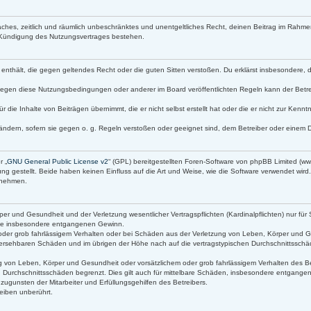
infaches, zeitlich und räumlich unbeschränktes und unentgeltliches Recht, deinen Beitrag im Rah
 Kündigung des Nutzungsvertrages bestehen.
lte enthält, die gegen geltendes Recht oder die guten Sitten verstoßen. Du erklärst insbesondere,
gegen diese Nutzungsbedingungen oder anderer im Board veröffentlichten Regeln kann der Betr
r die Inhalte von Beiträgen übernimmt, die er nicht selbst erstellt hat oder die er nicht zur Ken
ändern, sofern sie gegen o. g. Regeln verstoßen oder geeignet sind, dem Betreiber oder einem 
r „
GNU General Public License v2
“ (GPL) bereitgestellten Foren-Software von phpBB Limited (
g gestellt. Beide haben keinen Einfluss auf die Art und Weise, wie die Software verwendet wir
s nehmen.
r und Gesundheit und der Verletzung wesentlicher Vertragspflichten (Kardinalpflichten) nur für 
 wie insbesondere entgangenen Gewinn.
oder grob fahrlässigem Verhalten oder bei Schäden aus der Verletzung von Leben, Körper und Ge
orhersehbaren Schäden und im übrigen der Höhe nach auf die vertragstypischen Durchschnittsschäd
 von Leben, Körper und Gesundheit oder vorsätzlichem oder grob fahrlässigem Verhalten des Bet
 Durchschnittsschäden begrenzt. Dies gilt auch für mittelbare Schäden, insbesondere entgang
ugunsten der Mitarbeiter und Erfüllungsgehilfen des Betreibers.
eiben unberührt.