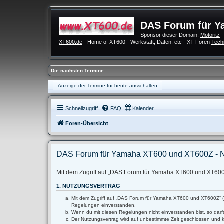
DAS Forum für Y
Sponsor dieser Domain:
Motoritz
-
XT600.de
- Home of XT600 - Werkstatt, Daten, etc - XT-Foren
Tech
Die nächsten Termine
Anzeige der Termine für heute ausschalten
Schnellzugriff
FAQ
Kalender
Foren-Übersicht
DAS Forum für Yamaha XT600 und XT600Z - 
Mit dem Zugriff auf „DAS Forum für Yamaha XT600 und XT600Z“
1. NUTZUNGSVERTRAG
Mit dem Zugriff auf „DAS Forum für Yamaha XT600 und XT600Z“ (im
Regelungen einverstanden.
Wenn du mit diesen Regelungen nicht einverstanden bist, so darfs
Der Nutzungsvertrag wird auf unbestimmte Zeit geschlossen und k