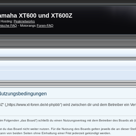
amaha XT600 und XT600Z
 Hosting:
Peaknetworks
nische FAQ
- Motorangs
Foren-FAQ
Nutzungsbedingungen
 („https://www.xt-foren.de/xt-phpbb“) wird zwischen dir und dem Betreiber ein V
 Folgenden „das Board“) schließt du einen Nutzungsvertrag mit dem Betreiber des Boards ab (im
t du das Board nicht weiter nutzen. Für die Nutzung des Boards gelten jeweils die an dieser Stel
ann von beiden Seiten ohne Einhaltung einer Frist jederzeit gekündigt werden.