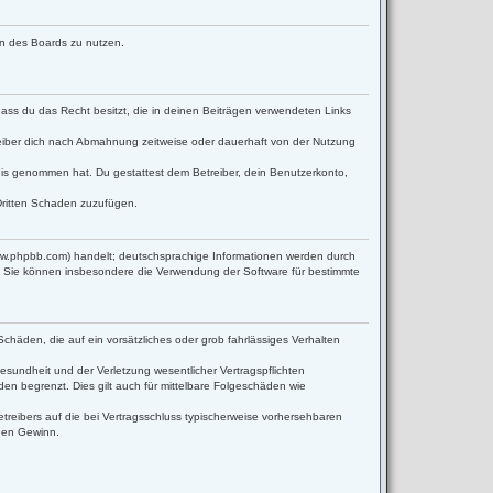
men des Boards zu nutzen.
 dass du das Recht besitzt, die in deinen Beiträgen verwendeten Links
eiber dich nach Abmahnung zeitweise oder dauerhaft von der Nutzung
ntnis genommen hat. Du gestattest dem Betreiber, dein Benutzerkonto,
Dritten Schaden zuzufügen.
www.phpbb.com) handelt; deutschsprachige Informationen werden durch
d. Sie können insbesondere die Verwendung der Software für bestimmte
Schäden, die auf ein vorsätzliches oder grob fahrlässiges Verhalten
sundheit und der Verletzung wesentlicher Vertragspflichten
en begrenzt. Dies gilt auch für mittelbare Folgeschäden wie
reibers auf die bei Vertragsschluss typischerweise vorhersehbaren
enen Gewinn.