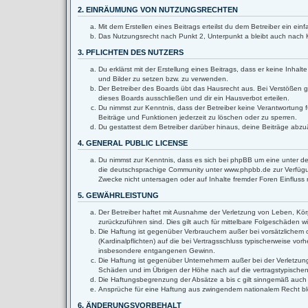
2. EINRÄUMUNG VON NUTZUNGSRECHTEN
Mit dem Erstellen eines Beitrags erteilst du dem Betreiber ein e
Das Nutzungsrecht nach Punkt 2, Unterpunkt a bleibt auch nach
3. PFLICHTEN DES NUTZERS
Du erklärst mit der Erstellung eines Beitrags, dass er keine Inha
und Bilder zu setzen bzw. zu verwenden.
Der Betreiber des Boards übt das Hausrecht aus. Bei Verstößen 
dieses Boards ausschließen und dir ein Hausverbot erteilen.
Du nimmst zur Kenntnis, dass der Betreiber keine Verantwortung fü
Beiträge und Funktionen jederzeit zu löschen oder zu sperren.
Du gestattest dem Betreiber darüber hinaus, deine Beiträge abzu
4. GENERAL PUBLIC LICENSE
Du nimmst zur Kenntnis, dass es sich bei phpBB um eine unter de
die deutschsprachige Community unter www.phpbb.de zur Verfügun
Zwecke nicht untersagen oder auf Inhalte fremder Foren Einflus
5. GEWÄHRLEISTUNG
Der Betreiber haftet mit Ausnahme der Verletzung von Leben, Körpe
zurückzuführen sind. Dies gilt auch für mittelbare Folgeschäden
Die Haftung ist gegenüber Verbrauchern außer bei vorsätzlichem 
(Kardinalpflichten) auf die bei Vertragsschluss typischerweise v
insbesondere entgangenen Gewinn.
Die Haftung ist gegenüber Unternehmern außer bei der Verletzung
Schäden und im Übrigen der Höhe nach auf die vertragstypischen
Die Haftungsbegrenzung der Absätze a bis c gilt sinngemäß auch z
Ansprüche für eine Haftung aus zwingendem nationalem Recht bl
6. ÄNDERUNGSVORBEHALT