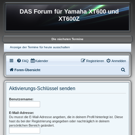
DAS Forum für Yamaha XT600 und
XT600Z
Die nächsten Termine
Anzeige der Termine für heute ausschalten
FAQ
Kalender
Registrieren
Anmelden
S
Foren-Übersicht
u
c
Aktivierungs-Schlüssel senden
h
e
Benutzername:
E-Mail-Adresse:
Du musst die E-Mail-Adresse angeben, die in deinem Profil hinterlegt ist. Diese
hast du bei der Registrierung angegeben oder nachträglich in deinem
persönlichen Bereich geändert.