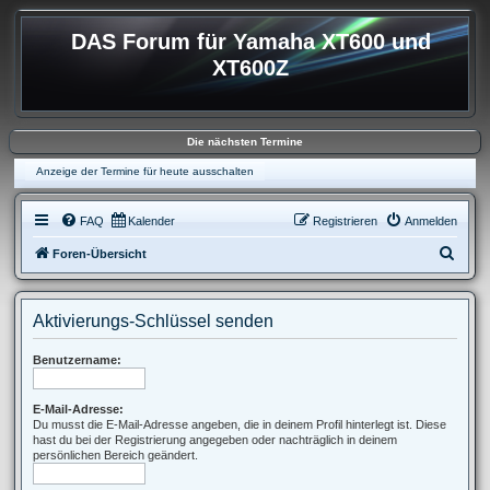
DAS Forum für Yamaha XT600 und
XT600Z
Die nächsten Termine
Anzeige der Termine für heute ausschalten
FAQ
Kalender
Registrieren
Anmelden
S
Foren-Übersicht
u
c
Aktivierungs-Schlüssel senden
h
e
Benutzername:
E-Mail-Adresse:
Du musst die E-Mail-Adresse angeben, die in deinem Profil hinterlegt ist. Diese
hast du bei der Registrierung angegeben oder nachträglich in deinem
persönlichen Bereich geändert.