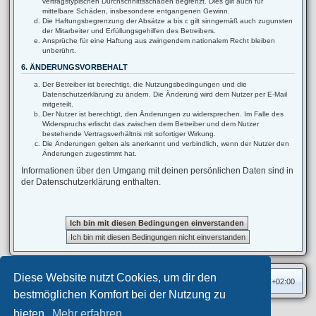
vertragstypischen Durchschnittsschäden begrenzt. Dies gilt auch für
mittelbare Schäden, insbesondere entgangenen Gewinn.
Die Haftungsbegrenzung der Absätze a bis c gilt sinngemäß auch zugunsten
der Mitarbeiter und Erfüllungsgehilfen des Betreibers.
Ansprüche für eine Haftung aus zwingendem nationalem Recht bleiben
unberührt.
6. ÄNDERUNGSVORBEHALT
Der Betreiber ist berechtigt, die Nutzungsbedingungen und die
Datenschutzerklärung zu ändern. Die Änderung wird dem Nutzer per E-Mail
mitgeteilt.
Der Nutzer ist berechtigt, den Änderungen zu widersprechen. Im Falle des
Widerspruchs erlischt das zwischen dem Betreiber und dem Nutzer
bestehende Vertragsverhältnis mit sofortiger Wirkung.
Die Änderungen gelten als anerkannt und verbindlich, wenn der Nutzer den
Änderungen zugestimmt hat.
Informationen über den Umgang mit deinen persönlichen Daten sind in
der Datenschutzerklärung enthalten.
Diese Website nutzt Cookies, um dir den
Foren-Übersicht
Alle Zeiten sind
UTC+02:00
bestmöglichen Komfort bei der Nutzung zu
bieten.
Mehr erfahren