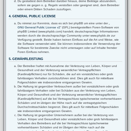
Du gestattest dem Betreiber darüber hinaus, deine Beiträge abzuändern,
sofern sie gegen o. g. Regeln verstoßen oder geeignet sind, dem Betreiber
oder einem Dritten Schaden zuzufügen.
4. GENERAL PUBLIC LICENSE
Du nimmst zur Kenntnis, dass es sich bei phpBB um eine unter der „
GNU General Public License v2
“ (GPL) bereitgestellten Foren-Software von
phpBB Limited (www.phpbb.com) handelt; deutschsprachige Informationen
werden durch die deutschsprachige Community unter www.phpbb.de zur
Verfügung gestellt. Beide haben keinen Einfluss auf die Art und Weise, wie
die Software verwendet wird. Sie können insbesondere die Verwendung der
Software für bestimmte Zwecke nicht untersagen oder auf Inhalte fremder
Foren Einfluss nehmen.
5. GEWÄHRLEISTUNG
Der Betreiber haftet mit Ausnahme der Verletzung von Leben, Körper und
Gesundheit und der Verletzung wesentlicher Vertragspflichten
(Kardinalpflichten) nur für Schäden, die auf ein vorsätzliches oder grob
fahrlässiges Verhalten zurückzuführen sind. Dies gilt auch für mittelbare
Folgeschäden wie insbesondere entgangenen Gewinn.
Die Haftung ist gegenüber Verbrauchern außer bei vorsätzlichem oder grob
fahrlässigem Verhalten oder bei Schäden aus der Verletzung von Leben,
Körper und Gesundheit und der Verletzung wesentlicher Vertragspflichten
(Kardinalpflichten) auf die bei Vertragsschluss typischerweise vorhersehbaren
Schäden und im übrigen der Höhe nach auf die vertragstypischen
Durchschnittsschäden begrenzt. Dies gilt auch für mittelbare Folgeschäden
wie insbesondere entgangenen Gewinn.
Die Haftung ist gegenüber Unternehmern außer bei der Verletzung von
Leben, Körper und Gesundheit oder vorsätzlichem oder grob fahrlässigem
Verhalten des Betreibers auf die bei Vertragsschluss typischerweise
vorhersehbaren Schäden und im Übrigen der Höhe nach auf die