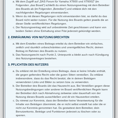
Mit dem Zugriff auf „DAS Forum für Yamaha XT600 und XT600Z“ (im
Folgenden „das Board“) schließt du einen Nutzungsvertrag mit dem Betreiber
des Boards ab (im Folgenden „Betreiber“) und erklärst dich mit den
nachfolgenden Regelungen einverstanden.
Wenn du mit diesen Regelungen nicht einverstanden bist, so darfst du das
Board nicht weiter nutzen. Für die Nutzung des Boards gelten jeweils die an
dieser Stelle veröffentlichten Regelungen.
Der Nutzungsvertrag wird auf unbestimmte Zeit geschlossen und kann von
beiden Seiten ohne Einhaltung einer Frist jederzeit gekündigt werden.
2. EINRÄUMUNG VON NUTZUNGSRECHTEN
Mit dem Erstellen eines Beitrags erteilst du dem Betreiber ein einfaches,
zeitlich und räumlich unbeschränktes und unentgeltliches Recht, deinen
Beitrag im Rahmen des Boards zu nutzen.
Das Nutzungsrecht nach Punkt 2, Unterpunkt a bleibt auch nach Kündigung
des Nutzungsvertrages bestehen.
3. PFLICHTEN DES NUTZERS
Du erklärst mit der Erstellung eines Beitrags, dass er keine Inhalte enthält,
die gegen geltendes Recht oder die guten Sitten verstoßen. Du erklärst
insbesondere, dass du das Recht besitzt, die in deinen Beiträgen
verwendeten Links und Bilder zu setzen bzw. zu verwenden.
Der Betreiber des Boards übt das Hausrecht aus. Bei Verstößen gegen diese
Nutzungsbedingungen oder anderer im Board veröffentlichten Regeln kann
der Betreiber dich nach Abmahnung zeitweise oder dauerhaft von der
Nutzung dieses Boards ausschließen und dir ein Hausverbot erteilen.
Du nimmst zur Kenntnis, dass der Betreiber keine Verantwortung für die
Inhalte von Beiträgen übernimmt, die er nicht selbst erstellt hat oder die er
nicht zur Kenntnis genommen hat. Du gestattest dem Betreiber, dein
Benutzerkonto, Beiträge und Funktionen jederzeit zu löschen oder zu
sperren.