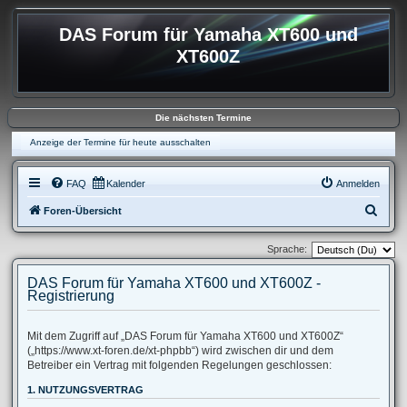
DAS Forum für Yamaha XT600 und
XT600Z
Die nächsten Termine
Anzeige der Termine für heute ausschalten
FAQ
Kalender
Anmelden
S
Foren-Übersicht
u
Sprache:
c
h
DAS Forum für Yamaha XT600 und XT600Z -
Registrierung
e
Mit dem Zugriff auf „DAS Forum für Yamaha XT600 und XT600Z“
(„https://www.xt-foren.de/xt-phpbb“) wird zwischen dir und dem
Betreiber ein Vertrag mit folgenden Regelungen geschlossen:
1. NUTZUNGSVERTRAG