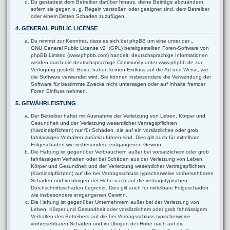
Du gestattest dem Betreiber darüber hinaus, deine Beiträge abzuändern,
sofern sie gegen o. g. Regeln verstoßen oder geeignet sind, dem Betreiber
oder einem Dritten Schaden zuzufügen.
4. GENERAL PUBLIC LICENSE
Du nimmst zur Kenntnis, dass es sich bei phpBB um eine unter der „
GNU General Public License v2
“ (GPL) bereitgestellten Foren-Software von
phpBB Limited (www.phpbb.com) handelt; deutschsprachige Informationen
werden durch die deutschsprachige Community unter www.phpbb.de zur
Verfügung gestellt. Beide haben keinen Einfluss auf die Art und Weise, wie
die Software verwendet wird. Sie können insbesondere die Verwendung der
Software für bestimmte Zwecke nicht untersagen oder auf Inhalte fremder
Foren Einfluss nehmen.
5. GEWÄHRLEISTUNG
Der Betreiber haftet mit Ausnahme der Verletzung von Leben, Körper und
Gesundheit und der Verletzung wesentlicher Vertragspflichten
(Kardinalpflichten) nur für Schäden, die auf ein vorsätzliches oder grob
fahrlässiges Verhalten zurückzuführen sind. Dies gilt auch für mittelbare
Folgeschäden wie insbesondere entgangenen Gewinn.
Die Haftung ist gegenüber Verbrauchern außer bei vorsätzlichem oder grob
fahrlässigem Verhalten oder bei Schäden aus der Verletzung von Leben,
Körper und Gesundheit und der Verletzung wesentlicher Vertragspflichten
(Kardinalpflichten) auf die bei Vertragsschluss typischerweise vorhersehbaren
Schäden und im übrigen der Höhe nach auf die vertragstypischen
Durchschnittsschäden begrenzt. Dies gilt auch für mittelbare Folgeschäden
wie insbesondere entgangenen Gewinn.
Die Haftung ist gegenüber Unternehmern außer bei der Verletzung von
Leben, Körper und Gesundheit oder vorsätzlichem oder grob fahrlässigem
Verhalten des Betreibers auf die bei Vertragsschluss typischerweise
vorhersehbaren Schäden und im Übrigen der Höhe nach auf die