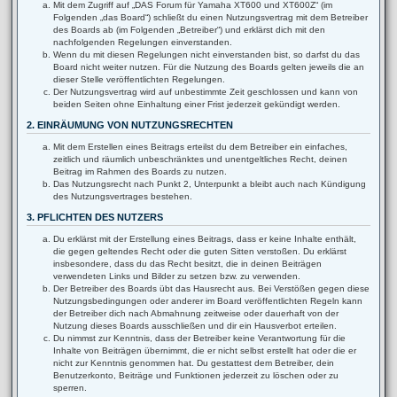
Mit dem Zugriff auf „DAS Forum für Yamaha XT600 und XT600Z“ (im
Folgenden „das Board“) schließt du einen Nutzungsvertrag mit dem Betreiber
des Boards ab (im Folgenden „Betreiber“) und erklärst dich mit den
nachfolgenden Regelungen einverstanden.
Wenn du mit diesen Regelungen nicht einverstanden bist, so darfst du das
Board nicht weiter nutzen. Für die Nutzung des Boards gelten jeweils die an
dieser Stelle veröffentlichten Regelungen.
Der Nutzungsvertrag wird auf unbestimmte Zeit geschlossen und kann von
beiden Seiten ohne Einhaltung einer Frist jederzeit gekündigt werden.
2. EINRÄUMUNG VON NUTZUNGSRECHTEN
Mit dem Erstellen eines Beitrags erteilst du dem Betreiber ein einfaches,
zeitlich und räumlich unbeschränktes und unentgeltliches Recht, deinen
Beitrag im Rahmen des Boards zu nutzen.
Das Nutzungsrecht nach Punkt 2, Unterpunkt a bleibt auch nach Kündigung
des Nutzungsvertrages bestehen.
3. PFLICHTEN DES NUTZERS
Du erklärst mit der Erstellung eines Beitrags, dass er keine Inhalte enthält,
die gegen geltendes Recht oder die guten Sitten verstoßen. Du erklärst
insbesondere, dass du das Recht besitzt, die in deinen Beiträgen
verwendeten Links und Bilder zu setzen bzw. zu verwenden.
Der Betreiber des Boards übt das Hausrecht aus. Bei Verstößen gegen diese
Nutzungsbedingungen oder anderer im Board veröffentlichten Regeln kann
der Betreiber dich nach Abmahnung zeitweise oder dauerhaft von der
Nutzung dieses Boards ausschließen und dir ein Hausverbot erteilen.
Du nimmst zur Kenntnis, dass der Betreiber keine Verantwortung für die
Inhalte von Beiträgen übernimmt, die er nicht selbst erstellt hat oder die er
nicht zur Kenntnis genommen hat. Du gestattest dem Betreiber, dein
Benutzerkonto, Beiträge und Funktionen jederzeit zu löschen oder zu
sperren.