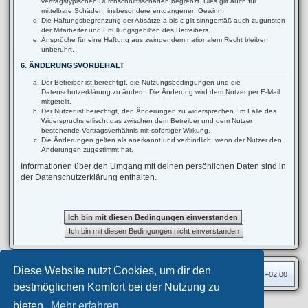
vertragstypischen Durchschnittsschäden begrenzt. Dies gilt auch für
mittelbare Schäden, insbesondere entgangenen Gewinn.
Die Haftungsbegrenzung der Absätze a bis c gilt sinngemäß auch zugunsten
der Mitarbeiter und Erfüllungsgehilfen des Betreibers.
Ansprüche für eine Haftung aus zwingendem nationalem Recht bleiben
unberührt.
6. ÄNDERUNGSVORBEHALT
Der Betreiber ist berechtigt, die Nutzungsbedingungen und die
Datenschutzerklärung zu ändern. Die Änderung wird dem Nutzer per E-Mail
mitgeteilt.
Der Nutzer ist berechtigt, den Änderungen zu widersprechen. Im Falle des
Widerspruchs erlischt das zwischen dem Betreiber und dem Nutzer
bestehende Vertragsverhältnis mit sofortiger Wirkung.
Die Änderungen gelten als anerkannt und verbindlich, wenn der Nutzer den
Änderungen zugestimmt hat.
Informationen über den Umgang mit deinen persönlichen Daten sind in
der Datenschutzerklärung enthalten.
Diese Website nutzt Cookies, um dir den
Foren-Übersicht
Alle Zeiten sind
UTC+02:00
bestmöglichen Komfort bei der Nutzung zu
bieten.
Mehr erfahren