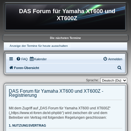
DAS Forum für Yamaha XT600 und
XT600Z
Die nächsten Termine
Anzeige der Termine für heute ausschalten
FAQ
Kalender
Anmelden
S
Foren-Übersicht
u
Sprache:
c
h
DAS Forum für Yamaha XT600 und XT600Z -
Registrierung
e
Mit dem Zugriff auf „DAS Forum für Yamaha XT600 und XT600Z“
(„https://www.xt-foren.de/xt-phpbb“) wird zwischen dir und dem
Betreiber ein Vertrag mit folgenden Regelungen geschlossen:
1. NUTZUNGSVERTRAG