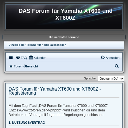
DAS Forum für Yamaha XT600 und
XT600Z
Die nächsten Termine
Anzeige der Termine für heute ausschalten
FAQ
Kalender
Anmelden
S
Foren-Übersicht
u
Sprache:
c
h
DAS Forum für Yamaha XT600 und XT600Z -
Registrierung
e
Mit dem Zugriff auf „DAS Forum für Yamaha XT600 und XT600Z“
(„https://www.xt-foren.de/xt-phpbb“) wird zwischen dir und dem
Betreiber ein Vertrag mit folgenden Regelungen geschlossen:
1. NUTZUNGSVERTRAG