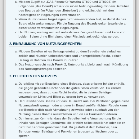
Mit dem Zugriff auf „DAS Forum für Yamaha XT600 und XT600Z“ (im
Folgenden „das Board“) schließt du einen Nutzungsvertrag mit dem Betreiber
des Boards ab (im Folgenden „Betreiber“) und erklärst dich mit den
nachfolgenden Regelungen einverstanden.
Wenn du mit diesen Regelungen nicht einverstanden bist, so darfst du das
Board nicht weiter nutzen. Für die Nutzung des Boards gelten jeweils die an
dieser Stelle veröffentlichten Regelungen.
Der Nutzungsvertrag wird auf unbestimmte Zeit geschlossen und kann von
beiden Seiten ohne Einhaltung einer Frist jederzeit gekündigt werden.
2. EINRÄUMUNG VON NUTZUNGSRECHTEN
Mit dem Erstellen eines Beitrags erteilst du dem Betreiber ein einfaches,
zeitlich und räumlich unbeschränktes und unentgeltliches Recht, deinen
Beitrag im Rahmen des Boards zu nutzen.
Das Nutzungsrecht nach Punkt 2, Unterpunkt a bleibt auch nach Kündigung
des Nutzungsvertrages bestehen.
3. PFLICHTEN DES NUTZERS
Du erklärst mit der Erstellung eines Beitrags, dass er keine Inhalte enthält,
die gegen geltendes Recht oder die guten Sitten verstoßen. Du erklärst
insbesondere, dass du das Recht besitzt, die in deinen Beiträgen
verwendeten Links und Bilder zu setzen bzw. zu verwenden.
Der Betreiber des Boards übt das Hausrecht aus. Bei Verstößen gegen diese
Nutzungsbedingungen oder anderer im Board veröffentlichten Regeln kann
der Betreiber dich nach Abmahnung zeitweise oder dauerhaft von der
Nutzung dieses Boards ausschließen und dir ein Hausverbot erteilen.
Du nimmst zur Kenntnis, dass der Betreiber keine Verantwortung für die
Inhalte von Beiträgen übernimmt, die er nicht selbst erstellt hat oder die er
nicht zur Kenntnis genommen hat. Du gestattest dem Betreiber, dein
Benutzerkonto, Beiträge und Funktionen jederzeit zu löschen oder zu
sperren.