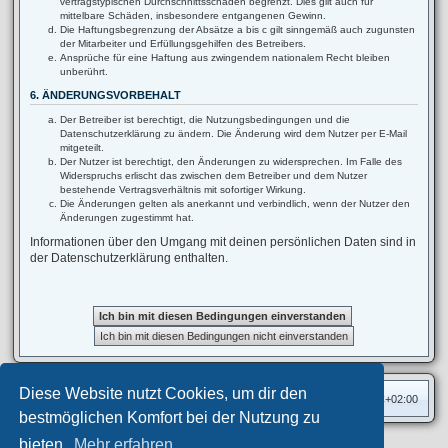
vertragstypischen Durchschnittsschäden begrenzt. Dies gilt auch für
mittelbare Schäden, insbesondere entgangenen Gewinn.
Die Haftungsbegrenzung der Absätze a bis c gilt sinngemäß auch zugunsten
der Mitarbeiter und Erfüllungsgehilfen des Betreibers.
Ansprüche für eine Haftung aus zwingendem nationalem Recht bleiben
unberührt.
6. ÄNDERUNGSVORBEHALT
Der Betreiber ist berechtigt, die Nutzungsbedingungen und die
Datenschutzerklärung zu ändern. Die Änderung wird dem Nutzer per E-Mail
mitgeteilt.
Der Nutzer ist berechtigt, den Änderungen zu widersprechen. Im Falle des
Widerspruchs erlischt das zwischen dem Betreiber und dem Nutzer
bestehende Vertragsverhältnis mit sofortiger Wirkung.
Die Änderungen gelten als anerkannt und verbindlich, wenn der Nutzer den
Änderungen zugestimmt hat.
Informationen über den Umgang mit deinen persönlichen Daten sind in
der Datenschutzerklärung enthalten.
Diese Website nutzt Cookies, um dir den
Foren-Übersicht
Alle Zeiten sind
UTC+02:00
bestmöglichen Komfort bei der Nutzung zu
bieten.
Mehr erfahren