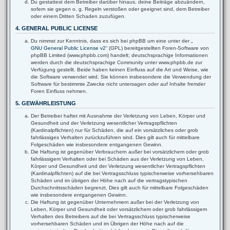
Du gestattest dem Betreiber darüber hinaus, deine Beiträge abzuändern,
sofern sie gegen o. g. Regeln verstoßen oder geeignet sind, dem Betreiber
oder einem Dritten Schaden zuzufügen.
4. GENERAL PUBLIC LICENSE
Du nimmst zur Kenntnis, dass es sich bei phpBB um eine unter der „
GNU General Public License v2
“ (GPL) bereitgestellten Foren-Software von
phpBB Limited (www.phpbb.com) handelt; deutschsprachige Informationen
werden durch die deutschsprachige Community unter www.phpbb.de zur
Verfügung gestellt. Beide haben keinen Einfluss auf die Art und Weise, wie
die Software verwendet wird. Sie können insbesondere die Verwendung der
Software für bestimmte Zwecke nicht untersagen oder auf Inhalte fremder
Foren Einfluss nehmen.
5. GEWÄHRLEISTUNG
Der Betreiber haftet mit Ausnahme der Verletzung von Leben, Körper und
Gesundheit und der Verletzung wesentlicher Vertragspflichten
(Kardinalpflichten) nur für Schäden, die auf ein vorsätzliches oder grob
fahrlässiges Verhalten zurückzuführen sind. Dies gilt auch für mittelbare
Folgeschäden wie insbesondere entgangenen Gewinn.
Die Haftung ist gegenüber Verbrauchern außer bei vorsätzlichem oder grob
fahrlässigem Verhalten oder bei Schäden aus der Verletzung von Leben,
Körper und Gesundheit und der Verletzung wesentlicher Vertragspflichten
(Kardinalpflichten) auf die bei Vertragsschluss typischerweise vorhersehbaren
Schäden und im übrigen der Höhe nach auf die vertragstypischen
Durchschnittsschäden begrenzt. Dies gilt auch für mittelbare Folgeschäden
wie insbesondere entgangenen Gewinn.
Die Haftung ist gegenüber Unternehmern außer bei der Verletzung von
Leben, Körper und Gesundheit oder vorsätzlichem oder grob fahrlässigem
Verhalten des Betreibers auf die bei Vertragsschluss typischerweise
vorhersehbaren Schäden und im Übrigen der Höhe nach auf die