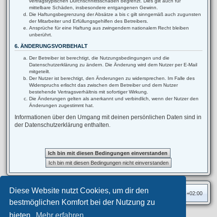
vertragstypischen Durchschnittsschäden begrenzt. Dies gilt auch für
mittelbare Schäden, insbesondere entgangenen Gewinn.
Die Haftungsbegrenzung der Absätze a bis c gilt sinngemäß auch zugunsten
der Mitarbeiter und Erfüllungsgehilfen des Betreibers.
Ansprüche für eine Haftung aus zwingendem nationalem Recht bleiben
unberührt.
6. ÄNDERUNGSVORBEHALT
Der Betreiber ist berechtigt, die Nutzungsbedingungen und die
Datenschutzerklärung zu ändern. Die Änderung wird dem Nutzer per E-Mail
mitgeteilt.
Der Nutzer ist berechtigt, den Änderungen zu widersprechen. Im Falle des
Widerspruchs erlischt das zwischen dem Betreiber und dem Nutzer
bestehende Vertragsverhältnis mit sofortiger Wirkung.
Die Änderungen gelten als anerkannt und verbindlich, wenn der Nutzer den
Änderungen zugestimmt hat.
Informationen über den Umgang mit deinen persönlichen Daten sind in
der Datenschutzerklärung enthalten.
Diese Website nutzt Cookies, um dir den
Foren-Übersicht
Alle Zeiten sind
UTC+02:00
bestmöglichen Komfort bei der Nutzung zu
bieten.
Mehr erfahren