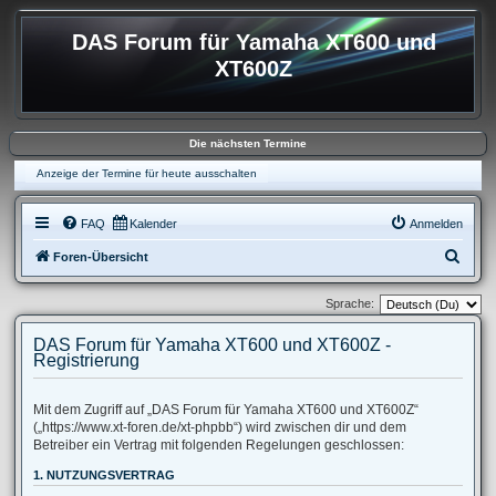
DAS Forum für Yamaha XT600 und
XT600Z
Die nächsten Termine
Anzeige der Termine für heute ausschalten
FAQ
Kalender
Anmelden
S
Foren-Übersicht
u
Sprache:
c
h
DAS Forum für Yamaha XT600 und XT600Z -
Registrierung
e
Mit dem Zugriff auf „DAS Forum für Yamaha XT600 und XT600Z“
(„https://www.xt-foren.de/xt-phpbb“) wird zwischen dir und dem
Betreiber ein Vertrag mit folgenden Regelungen geschlossen:
1. NUTZUNGSVERTRAG