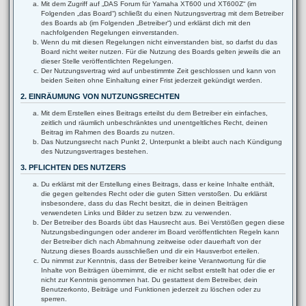
Mit dem Zugriff auf „DAS Forum für Yamaha XT600 und XT600Z“ (im
Folgenden „das Board“) schließt du einen Nutzungsvertrag mit dem Betreiber
des Boards ab (im Folgenden „Betreiber“) und erklärst dich mit den
nachfolgenden Regelungen einverstanden.
Wenn du mit diesen Regelungen nicht einverstanden bist, so darfst du das
Board nicht weiter nutzen. Für die Nutzung des Boards gelten jeweils die an
dieser Stelle veröffentlichten Regelungen.
Der Nutzungsvertrag wird auf unbestimmte Zeit geschlossen und kann von
beiden Seiten ohne Einhaltung einer Frist jederzeit gekündigt werden.
2. EINRÄUMUNG VON NUTZUNGSRECHTEN
Mit dem Erstellen eines Beitrags erteilst du dem Betreiber ein einfaches,
zeitlich und räumlich unbeschränktes und unentgeltliches Recht, deinen
Beitrag im Rahmen des Boards zu nutzen.
Das Nutzungsrecht nach Punkt 2, Unterpunkt a bleibt auch nach Kündigung
des Nutzungsvertrages bestehen.
3. PFLICHTEN DES NUTZERS
Du erklärst mit der Erstellung eines Beitrags, dass er keine Inhalte enthält,
die gegen geltendes Recht oder die guten Sitten verstoßen. Du erklärst
insbesondere, dass du das Recht besitzt, die in deinen Beiträgen
verwendeten Links und Bilder zu setzen bzw. zu verwenden.
Der Betreiber des Boards übt das Hausrecht aus. Bei Verstößen gegen diese
Nutzungsbedingungen oder anderer im Board veröffentlichten Regeln kann
der Betreiber dich nach Abmahnung zeitweise oder dauerhaft von der
Nutzung dieses Boards ausschließen und dir ein Hausverbot erteilen.
Du nimmst zur Kenntnis, dass der Betreiber keine Verantwortung für die
Inhalte von Beiträgen übernimmt, die er nicht selbst erstellt hat oder die er
nicht zur Kenntnis genommen hat. Du gestattest dem Betreiber, dein
Benutzerkonto, Beiträge und Funktionen jederzeit zu löschen oder zu
sperren.