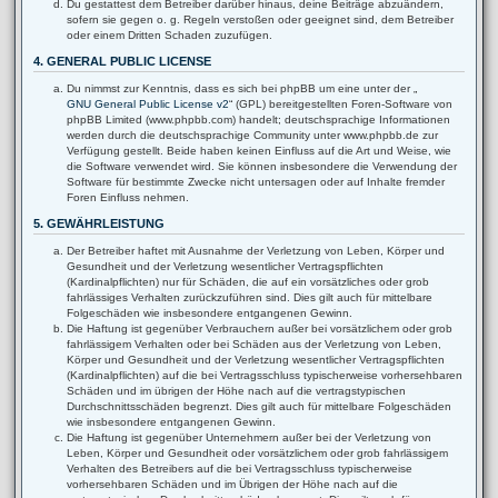
Du gestattest dem Betreiber darüber hinaus, deine Beiträge abzuändern,
sofern sie gegen o. g. Regeln verstoßen oder geeignet sind, dem Betreiber
oder einem Dritten Schaden zuzufügen.
4. GENERAL PUBLIC LICENSE
Du nimmst zur Kenntnis, dass es sich bei phpBB um eine unter der „
GNU General Public License v2
“ (GPL) bereitgestellten Foren-Software von
phpBB Limited (www.phpbb.com) handelt; deutschsprachige Informationen
werden durch die deutschsprachige Community unter www.phpbb.de zur
Verfügung gestellt. Beide haben keinen Einfluss auf die Art und Weise, wie
die Software verwendet wird. Sie können insbesondere die Verwendung der
Software für bestimmte Zwecke nicht untersagen oder auf Inhalte fremder
Foren Einfluss nehmen.
5. GEWÄHRLEISTUNG
Der Betreiber haftet mit Ausnahme der Verletzung von Leben, Körper und
Gesundheit und der Verletzung wesentlicher Vertragspflichten
(Kardinalpflichten) nur für Schäden, die auf ein vorsätzliches oder grob
fahrlässiges Verhalten zurückzuführen sind. Dies gilt auch für mittelbare
Folgeschäden wie insbesondere entgangenen Gewinn.
Die Haftung ist gegenüber Verbrauchern außer bei vorsätzlichem oder grob
fahrlässigem Verhalten oder bei Schäden aus der Verletzung von Leben,
Körper und Gesundheit und der Verletzung wesentlicher Vertragspflichten
(Kardinalpflichten) auf die bei Vertragsschluss typischerweise vorhersehbaren
Schäden und im übrigen der Höhe nach auf die vertragstypischen
Durchschnittsschäden begrenzt. Dies gilt auch für mittelbare Folgeschäden
wie insbesondere entgangenen Gewinn.
Die Haftung ist gegenüber Unternehmern außer bei der Verletzung von
Leben, Körper und Gesundheit oder vorsätzlichem oder grob fahrlässigem
Verhalten des Betreibers auf die bei Vertragsschluss typischerweise
vorhersehbaren Schäden und im Übrigen der Höhe nach auf die