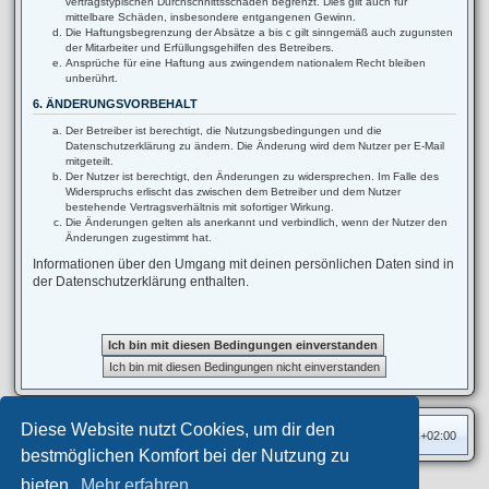
vertragstypischen Durchschnittsschäden begrenzt. Dies gilt auch für
mittelbare Schäden, insbesondere entgangenen Gewinn.
Die Haftungsbegrenzung der Absätze a bis c gilt sinngemäß auch zugunsten
der Mitarbeiter und Erfüllungsgehilfen des Betreibers.
Ansprüche für eine Haftung aus zwingendem nationalem Recht bleiben
unberührt.
6. ÄNDERUNGSVORBEHALT
Der Betreiber ist berechtigt, die Nutzungsbedingungen und die
Datenschutzerklärung zu ändern. Die Änderung wird dem Nutzer per E-Mail
mitgeteilt.
Der Nutzer ist berechtigt, den Änderungen zu widersprechen. Im Falle des
Widerspruchs erlischt das zwischen dem Betreiber und dem Nutzer
bestehende Vertragsverhältnis mit sofortiger Wirkung.
Die Änderungen gelten als anerkannt und verbindlich, wenn der Nutzer den
Änderungen zugestimmt hat.
Informationen über den Umgang mit deinen persönlichen Daten sind in
der Datenschutzerklärung enthalten.
Diese Website nutzt Cookies, um dir den
Foren-Übersicht
Alle Zeiten sind
UTC+02:00
bestmöglichen Komfort bei der Nutzung zu
bieten.
Mehr erfahren