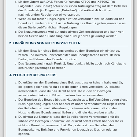
Mit dem Zugriff auf „DAS Forum für Yamaha XT600 und XT600Z“ (im
Folgenden „das Board“) schließt du einen Nutzungsvertrag mit dem Betreiber
des Boards ab (im Folgenden „Betreiber“) und erklärst dich mit den
nachfolgenden Regelungen einverstanden.
Wenn du mit diesen Regelungen nicht einverstanden bist, so darfst du das
Board nicht weiter nutzen. Für die Nutzung des Boards gelten jeweils die an
dieser Stelle veröffentlichten Regelungen.
Der Nutzungsvertrag wird auf unbestimmte Zeit geschlossen und kann von
beiden Seiten ohne Einhaltung einer Frist jederzeit gekündigt werden.
2. EINRÄUMUNG VON NUTZUNGSRECHTEN
Mit dem Erstellen eines Beitrags erteilst du dem Betreiber ein einfaches,
zeitlich und räumlich unbeschränktes und unentgeltliches Recht, deinen
Beitrag im Rahmen des Boards zu nutzen.
Das Nutzungsrecht nach Punkt 2, Unterpunkt a bleibt auch nach Kündigung
des Nutzungsvertrages bestehen.
3. PFLICHTEN DES NUTZERS
Du erklärst mit der Erstellung eines Beitrags, dass er keine Inhalte enthält,
die gegen geltendes Recht oder die guten Sitten verstoßen. Du erklärst
insbesondere, dass du das Recht besitzt, die in deinen Beiträgen
verwendeten Links und Bilder zu setzen bzw. zu verwenden.
Der Betreiber des Boards übt das Hausrecht aus. Bei Verstößen gegen diese
Nutzungsbedingungen oder anderer im Board veröffentlichten Regeln kann
der Betreiber dich nach Abmahnung zeitweise oder dauerhaft von der
Nutzung dieses Boards ausschließen und dir ein Hausverbot erteilen.
Du nimmst zur Kenntnis, dass der Betreiber keine Verantwortung für die
Inhalte von Beiträgen übernimmt, die er nicht selbst erstellt hat oder die er
nicht zur Kenntnis genommen hat. Du gestattest dem Betreiber, dein
Benutzerkonto, Beiträge und Funktionen jederzeit zu löschen oder zu
sperren.