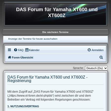
DAS Forum für Yamaha XT600 und
XT600Z
Die nächsten Termine
Anzeige der Termine für heute ausschalten
FAQ
Kalender
Anmelden
S
Foren-Übersicht
u
Sprache:
c
h
DAS Forum für Yamaha XT600 und XT600Z -
Registrierung
e
Mit dem Zugriff auf „DAS Forum für Yamaha XT600 und XT600Z“
(„https://www.xt-foren.de/xt-phpbb“) wird zwischen dir und dem
Betreiber ein Vertrag mit folgenden Regelungen geschlossen:
1. NUTZUNGSVERTRAG