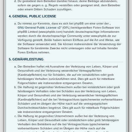
Du gestattest dem Betreiber darüber hinaus, deine Beiträge abzuändern,
sofern sie gegen o. g. Regeln verstoßen oder geeignet sind, dem Betreiber
oder einem Dritten Schaden zuzufügen.
4. GENERAL PUBLIC LICENSE
Du nimmst zur Kenntnis, dass es sich bei phpBB um eine unter der „
GNU General Public License v2
“ (GPL) bereitgestellten Foren-Software von
phpBB Limited (www.phpbb.com) handelt; deutschsprachige Informationen
werden durch die deutschsprachige Community unter www.phpbb.de zur
Verfügung gestellt. Beide haben keinen Einfluss auf die Art und Weise, wie
die Software verwendet wird. Sie können insbesondere die Verwendung der
Software für bestimmte Zwecke nicht untersagen oder auf Inhalte fremder
Foren Einfluss nehmen.
5. GEWÄHRLEISTUNG
Der Betreiber haftet mit Ausnahme der Verletzung von Leben, Körper und
Gesundheit und der Verletzung wesentlicher Vertragspflichten
(Kardinalpflichten) nur für Schäden, die auf ein vorsätzliches oder grob
fahrlässiges Verhalten zurückzuführen sind. Dies gilt auch für mittelbare
Folgeschäden wie insbesondere entgangenen Gewinn.
Die Haftung ist gegenüber Verbrauchern außer bei vorsätzlichem oder grob
fahrlässigem Verhalten oder bei Schäden aus der Verletzung von Leben,
Körper und Gesundheit und der Verletzung wesentlicher Vertragspflichten
(Kardinalpflichten) auf die bei Vertragsschluss typischerweise vorhersehbaren
Schäden und im übrigen der Höhe nach auf die vertragstypischen
Durchschnittsschäden begrenzt. Dies gilt auch für mittelbare Folgeschäden
wie insbesondere entgangenen Gewinn.
Die Haftung ist gegenüber Unternehmern außer bei der Verletzung von
Leben, Körper und Gesundheit oder vorsätzlichem oder grob fahrlässigem
Verhalten des Betreibers auf die bei Vertragsschluss typischerweise
vorhersehbaren Schäden und im Übrigen der Höhe nach auf die