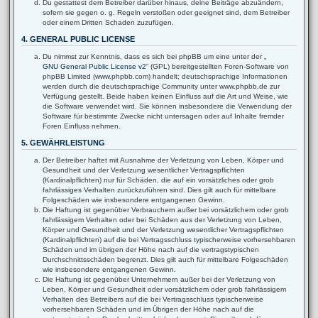
Du gestattest dem Betreiber darüber hinaus, deine Beiträge abzuändern,
sofern sie gegen o. g. Regeln verstoßen oder geeignet sind, dem Betreiber
oder einem Dritten Schaden zuzufügen.
4. GENERAL PUBLIC LICENSE
Du nimmst zur Kenntnis, dass es sich bei phpBB um eine unter der „
GNU General Public License v2
“ (GPL) bereitgestellten Foren-Software von
phpBB Limited (www.phpbb.com) handelt; deutschsprachige Informationen
werden durch die deutschsprachige Community unter www.phpbb.de zur
Verfügung gestellt. Beide haben keinen Einfluss auf die Art und Weise, wie
die Software verwendet wird. Sie können insbesondere die Verwendung der
Software für bestimmte Zwecke nicht untersagen oder auf Inhalte fremder
Foren Einfluss nehmen.
5. GEWÄHRLEISTUNG
Der Betreiber haftet mit Ausnahme der Verletzung von Leben, Körper und
Gesundheit und der Verletzung wesentlicher Vertragspflichten
(Kardinalpflichten) nur für Schäden, die auf ein vorsätzliches oder grob
fahrlässiges Verhalten zurückzuführen sind. Dies gilt auch für mittelbare
Folgeschäden wie insbesondere entgangenen Gewinn.
Die Haftung ist gegenüber Verbrauchern außer bei vorsätzlichem oder grob
fahrlässigem Verhalten oder bei Schäden aus der Verletzung von Leben,
Körper und Gesundheit und der Verletzung wesentlicher Vertragspflichten
(Kardinalpflichten) auf die bei Vertragsschluss typischerweise vorhersehbaren
Schäden und im übrigen der Höhe nach auf die vertragstypischen
Durchschnittsschäden begrenzt. Dies gilt auch für mittelbare Folgeschäden
wie insbesondere entgangenen Gewinn.
Die Haftung ist gegenüber Unternehmern außer bei der Verletzung von
Leben, Körper und Gesundheit oder vorsätzlichem oder grob fahrlässigem
Verhalten des Betreibers auf die bei Vertragsschluss typischerweise
vorhersehbaren Schäden und im Übrigen der Höhe nach auf die