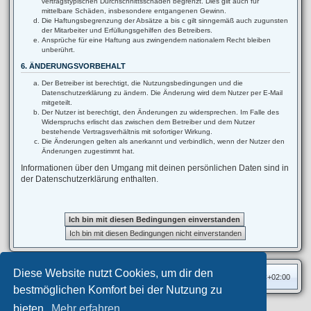
vertragstypischen Durchschnittsschäden begrenzt. Dies gilt auch für
mittelbare Schäden, insbesondere entgangenen Gewinn.
Die Haftungsbegrenzung der Absätze a bis c gilt sinngemäß auch zugunsten
der Mitarbeiter und Erfüllungsgehilfen des Betreibers.
Ansprüche für eine Haftung aus zwingendem nationalem Recht bleiben
unberührt.
6. ÄNDERUNGSVORBEHALT
Der Betreiber ist berechtigt, die Nutzungsbedingungen und die
Datenschutzerklärung zu ändern. Die Änderung wird dem Nutzer per E-Mail
mitgeteilt.
Der Nutzer ist berechtigt, den Änderungen zu widersprechen. Im Falle des
Widerspruchs erlischt das zwischen dem Betreiber und dem Nutzer
bestehende Vertragsverhältnis mit sofortiger Wirkung.
Die Änderungen gelten als anerkannt und verbindlich, wenn der Nutzer den
Änderungen zugestimmt hat.
Informationen über den Umgang mit deinen persönlichen Daten sind in
der Datenschutzerklärung enthalten.
Diese Website nutzt Cookies, um dir den
Foren-Übersicht
Alle Zeiten sind
UTC+02:00
bestmöglichen Komfort bei der Nutzung zu
bieten.
Mehr erfahren