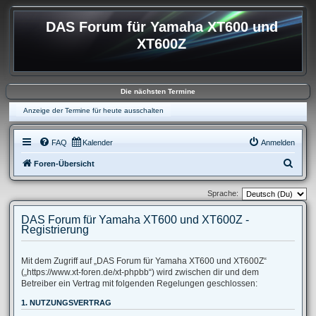
DAS Forum für Yamaha XT600 und
XT600Z
Die nächsten Termine
Anzeige der Termine für heute ausschalten
FAQ
Kalender
Anmelden
S
Foren-Übersicht
u
Sprache:
c
h
DAS Forum für Yamaha XT600 und XT600Z -
Registrierung
e
Mit dem Zugriff auf „DAS Forum für Yamaha XT600 und XT600Z“
(„https://www.xt-foren.de/xt-phpbb“) wird zwischen dir und dem
Betreiber ein Vertrag mit folgenden Regelungen geschlossen:
1. NUTZUNGSVERTRAG