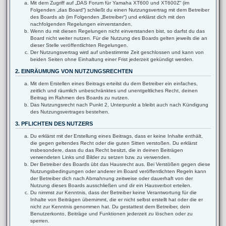
Mit dem Zugriff auf „DAS Forum für Yamaha XT600 und XT600Z“ (im
Folgenden „das Board“) schließt du einen Nutzungsvertrag mit dem Betreiber
des Boards ab (im Folgenden „Betreiber“) und erklärst dich mit den
nachfolgenden Regelungen einverstanden.
Wenn du mit diesen Regelungen nicht einverstanden bist, so darfst du das
Board nicht weiter nutzen. Für die Nutzung des Boards gelten jeweils die an
dieser Stelle veröffentlichten Regelungen.
Der Nutzungsvertrag wird auf unbestimmte Zeit geschlossen und kann von
beiden Seiten ohne Einhaltung einer Frist jederzeit gekündigt werden.
2. EINRÄUMUNG VON NUTZUNGSRECHTEN
Mit dem Erstellen eines Beitrags erteilst du dem Betreiber ein einfaches,
zeitlich und räumlich unbeschränktes und unentgeltliches Recht, deinen
Beitrag im Rahmen des Boards zu nutzen.
Das Nutzungsrecht nach Punkt 2, Unterpunkt a bleibt auch nach Kündigung
des Nutzungsvertrages bestehen.
3. PFLICHTEN DES NUTZERS
Du erklärst mit der Erstellung eines Beitrags, dass er keine Inhalte enthält,
die gegen geltendes Recht oder die guten Sitten verstoßen. Du erklärst
insbesondere, dass du das Recht besitzt, die in deinen Beiträgen
verwendeten Links und Bilder zu setzen bzw. zu verwenden.
Der Betreiber des Boards übt das Hausrecht aus. Bei Verstößen gegen diese
Nutzungsbedingungen oder anderer im Board veröffentlichten Regeln kann
der Betreiber dich nach Abmahnung zeitweise oder dauerhaft von der
Nutzung dieses Boards ausschließen und dir ein Hausverbot erteilen.
Du nimmst zur Kenntnis, dass der Betreiber keine Verantwortung für die
Inhalte von Beiträgen übernimmt, die er nicht selbst erstellt hat oder die er
nicht zur Kenntnis genommen hat. Du gestattest dem Betreiber, dein
Benutzerkonto, Beiträge und Funktionen jederzeit zu löschen oder zu
sperren.