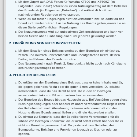
Mit dem Zugriff auf „DAS Forum für Yamaha XT600 und XT600Z“ (im
Folgenden „das Board“) schließt du einen Nutzungsvertrag mit dem Betreiber
des Boards ab (im Folgenden „Betreiber“) und erklärst dich mit den
nachfolgenden Regelungen einverstanden.
Wenn du mit diesen Regelungen nicht einverstanden bist, so darfst du das
Board nicht weiter nutzen. Für die Nutzung des Boards gelten jeweils die an
dieser Stelle veröffentlichten Regelungen.
Der Nutzungsvertrag wird auf unbestimmte Zeit geschlossen und kann von
beiden Seiten ohne Einhaltung einer Frist jederzeit gekündigt werden.
2. EINRÄUMUNG VON NUTZUNGSRECHTEN
Mit dem Erstellen eines Beitrags erteilst du dem Betreiber ein einfaches,
zeitlich und räumlich unbeschränktes und unentgeltliches Recht, deinen
Beitrag im Rahmen des Boards zu nutzen.
Das Nutzungsrecht nach Punkt 2, Unterpunkt a bleibt auch nach Kündigung
des Nutzungsvertrages bestehen.
3. PFLICHTEN DES NUTZERS
Du erklärst mit der Erstellung eines Beitrags, dass er keine Inhalte enthält,
die gegen geltendes Recht oder die guten Sitten verstoßen. Du erklärst
insbesondere, dass du das Recht besitzt, die in deinen Beiträgen
verwendeten Links und Bilder zu setzen bzw. zu verwenden.
Der Betreiber des Boards übt das Hausrecht aus. Bei Verstößen gegen diese
Nutzungsbedingungen oder anderer im Board veröffentlichten Regeln kann
der Betreiber dich nach Abmahnung zeitweise oder dauerhaft von der
Nutzung dieses Boards ausschließen und dir ein Hausverbot erteilen.
Du nimmst zur Kenntnis, dass der Betreiber keine Verantwortung für die
Inhalte von Beiträgen übernimmt, die er nicht selbst erstellt hat oder die er
nicht zur Kenntnis genommen hat. Du gestattest dem Betreiber, dein
Benutzerkonto, Beiträge und Funktionen jederzeit zu löschen oder zu
sperren.