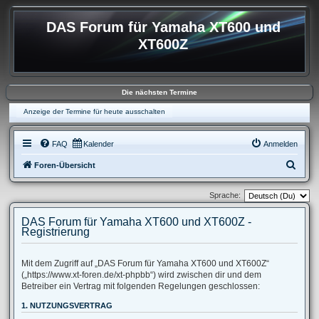
DAS Forum für Yamaha XT600 und
XT600Z
Die nächsten Termine
Anzeige der Termine für heute ausschalten
FAQ
Kalender
Anmelden
S
Foren-Übersicht
u
Sprache:
c
h
DAS Forum für Yamaha XT600 und XT600Z -
Registrierung
e
Mit dem Zugriff auf „DAS Forum für Yamaha XT600 und XT600Z“
(„https://www.xt-foren.de/xt-phpbb“) wird zwischen dir und dem
Betreiber ein Vertrag mit folgenden Regelungen geschlossen:
1. NUTZUNGSVERTRAG