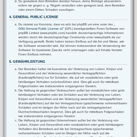
Du gestattest dem Betreiber darüber hinaus, deine Beiträge abzuändern,
sofern sie gegen o. g. Regeln verstoßen oder geeignet sind, dem Betreiber
oder einem Dritten Schaden zuzufügen.
4. GENERAL PUBLIC LICENSE
Du nimmst zur Kenntnis, dass es sich bei phpBB um eine unter der „
GNU General Public License v2
“ (GPL) bereitgestellten Foren-Software von
phpBB Limited (www.phpbb.com) handelt; deutschsprachige Informationen
werden durch die deutschsprachige Community unter www.phpbb.de zur
Verfügung gestellt. Beide haben keinen Einfluss auf die Art und Weise, wie
die Software verwendet wird. Sie können insbesondere die Verwendung der
Software für bestimmte Zwecke nicht untersagen oder auf Inhalte fremder
Foren Einfluss nehmen.
5. GEWÄHRLEISTUNG
Der Betreiber haftet mit Ausnahme der Verletzung von Leben, Körper und
Gesundheit und der Verletzung wesentlicher Vertragspflichten
(Kardinalpflichten) nur für Schäden, die auf ein vorsätzliches oder grob
fahrlässiges Verhalten zurückzuführen sind. Dies gilt auch für mittelbare
Folgeschäden wie insbesondere entgangenen Gewinn.
Die Haftung ist gegenüber Verbrauchern außer bei vorsätzlichem oder grob
fahrlässigem Verhalten oder bei Schäden aus der Verletzung von Leben,
Körper und Gesundheit und der Verletzung wesentlicher Vertragspflichten
(Kardinalpflichten) auf die bei Vertragsschluss typischerweise vorhersehbaren
Schäden und im übrigen der Höhe nach auf die vertragstypischen
Durchschnittsschäden begrenzt. Dies gilt auch für mittelbare Folgeschäden
wie insbesondere entgangenen Gewinn.
Die Haftung ist gegenüber Unternehmern außer bei der Verletzung von
Leben, Körper und Gesundheit oder vorsätzlichem oder grob fahrlässigem
Verhalten des Betreibers auf die bei Vertragsschluss typischerweise
vorhersehbaren Schäden und im Übrigen der Höhe nach auf die