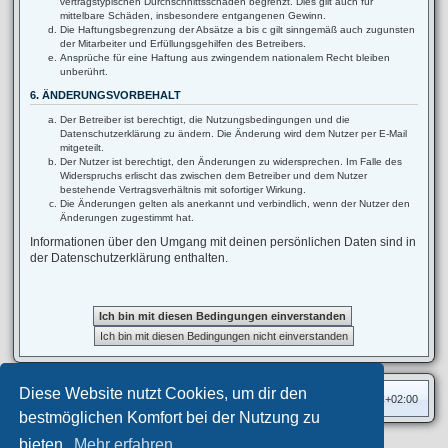
vertragstypischen Durchschnittsschäden begrenzt. Dies gilt auch für
mittelbare Schäden, insbesondere entgangenen Gewinn.
Die Haftungsbegrenzung der Absätze a bis c gilt sinngemäß auch zugunsten
der Mitarbeiter und Erfüllungsgehilfen des Betreibers.
Ansprüche für eine Haftung aus zwingendem nationalem Recht bleiben
unberührt.
6. ÄNDERUNGSVORBEHALT
Der Betreiber ist berechtigt, die Nutzungsbedingungen und die
Datenschutzerklärung zu ändern. Die Änderung wird dem Nutzer per E-Mail
mitgeteilt.
Der Nutzer ist berechtigt, den Änderungen zu widersprechen. Im Falle des
Widerspruchs erlischt das zwischen dem Betreiber und dem Nutzer
bestehende Vertragsverhältnis mit sofortiger Wirkung.
Die Änderungen gelten als anerkannt und verbindlich, wenn der Nutzer den
Änderungen zugestimmt hat.
Informationen über den Umgang mit deinen persönlichen Daten sind in
der Datenschutzerklärung enthalten.
Diese Website nutzt Cookies, um dir den
Foren-Übersicht
Alle Zeiten sind
UTC+02:00
bestmöglichen Komfort bei der Nutzung zu
bieten.
Mehr erfahren