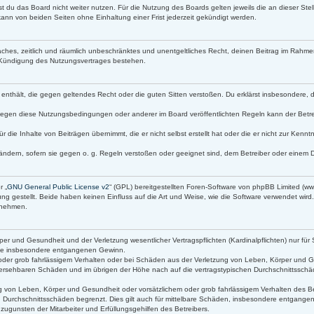
t du das Board nicht weiter nutzen. Für die Nutzung des Boards gelten jeweils die an dieser Stel
ann von beiden Seiten ohne Einhaltung einer Frist jederzeit gekündigt werden.
infaches, zeitlich und räumlich unbeschränktes und unentgeltliches Recht, deinen Beitrag im Rah
 Kündigung des Nutzungsvertrages bestehen.
lte enthält, die gegen geltendes Recht oder die guten Sitten verstoßen. Du erklärst insbesondere,
gegen diese Nutzungsbedingungen oder anderer im Board veröffentlichten Regeln kann der Betr
r die Inhalte von Beiträgen übernimmt, die er nicht selbst erstellt hat oder die er nicht zur Ken
ändern, sofern sie gegen o. g. Regeln verstoßen oder geeignet sind, dem Betreiber oder einem 
r „
GNU General Public License v2
“ (GPL) bereitgestellten Foren-Software von phpBB Limited (
g gestellt. Beide haben keinen Einfluss auf die Art und Weise, wie die Software verwendet wir
s nehmen.
r und Gesundheit und der Verletzung wesentlicher Vertragspflichten (Kardinalpflichten) nur für 
 wie insbesondere entgangenen Gewinn.
oder grob fahrlässigem Verhalten oder bei Schäden aus der Verletzung von Leben, Körper und Ge
orhersehbaren Schäden und im übrigen der Höhe nach auf die vertragstypischen Durchschnittsschäd
 von Leben, Körper und Gesundheit oder vorsätzlichem oder grob fahrlässigem Verhalten des Bet
 Durchschnittsschäden begrenzt. Dies gilt auch für mittelbare Schäden, insbesondere entgang
ugunsten der Mitarbeiter und Erfüllungsgehilfen des Betreibers.