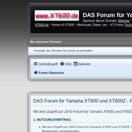
DAS Forum für Y
Sponsor dieser Domain:
Motoritz
-
XT600.de
- Home of XT600 - Werkstatt, Daten, etc - XT-Foren
Tech
Die nächsten Termine
Anzeige der Termine für heute ausschalten
Schnellzugriff
FAQ
Kalender
Foren-Übersicht
DAS Forum für Yamaha XT600 und XT600Z - R
Mit dem Zugriff auf „DAS Forum für Yamaha XT600 und XT600Z“
1. NUTZUNGSVERTRAG
Mit dem Zugriff auf „DAS Forum für Yamaha XT600 und XT600Z“ (im
Regelungen einverstanden.