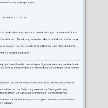
le veröffentlichten Regelungen.
men des Boards zu nutzen.
 dass du das Recht besitzt, die in deinen Beiträgen verwendeten Links
eiber dich nach Abmahnung zeitweise oder dauerhaft von der Nutzung
ntnis genommen hat. Du gestattest dem Betreiber, dein Benutzerkonto,
Dritten Schaden zuzufügen.
www.phpbb.com) handelt; deutschsprachige Informationen werden durch
d. Sie können insbesondere die Verwendung der Software für bestimmte
Schäden, die auf ein vorsätzliches oder grob fahrlässiges Verhalten
sundheit und der Verletzung wesentlicher Vertragspflichten
en begrenzt. Dies gilt auch für mittelbare Folgeschäden wie
reibers auf die bei Vertragsschluss typischerweise vorhersehbaren
enen Gewinn.