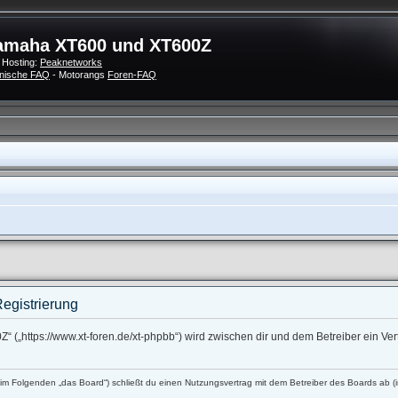
amaha XT600 und XT600Z
 Hosting:
Peaknetworks
nische FAQ
- Motorangs
Foren-FAQ
egistrierung
 („https://www.xt-foren.de/xt-phpbb“) wird zwischen dir und dem Betreiber ein V
 Folgenden „das Board“) schließt du einen Nutzungsvertrag mit dem Betreiber des Boards ab (im