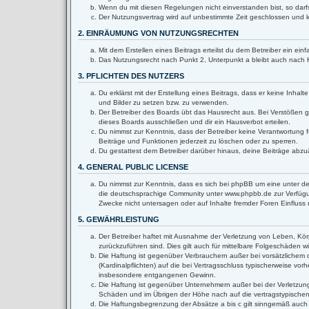
Wenn du mit diesen Regelungen nicht einverstanden bist, so darfs
Der Nutzungsvertrag wird auf unbestimmte Zeit geschlossen und k
2. EINRÄUMUNG VON NUTZUNGSRECHTEN
Mit dem Erstellen eines Beitrags erteilst du dem Betreiber ein e
Das Nutzungsrecht nach Punkt 2, Unterpunkt a bleibt auch nach
3. PFLICHTEN DES NUTZERS
Du erklärst mit der Erstellung eines Beitrags, dass er keine Inha
und Bilder zu setzen bzw. zu verwenden.
Der Betreiber des Boards übt das Hausrecht aus. Bei Verstößen 
dieses Boards ausschließen und dir ein Hausverbot erteilen.
Du nimmst zur Kenntnis, dass der Betreiber keine Verantwortung fü
Beiträge und Funktionen jederzeit zu löschen oder zu sperren.
Du gestattest dem Betreiber darüber hinaus, deine Beiträge abzu
4. GENERAL PUBLIC LICENSE
Du nimmst zur Kenntnis, dass es sich bei phpBB um eine unter de
die deutschsprachige Community unter www.phpbb.de zur Verfügun
Zwecke nicht untersagen oder auf Inhalte fremder Foren Einflus
5. GEWÄHRLEISTUNG
Der Betreiber haftet mit Ausnahme der Verletzung von Leben, Körpe
zurückzuführen sind. Dies gilt auch für mittelbare Folgeschäden
Die Haftung ist gegenüber Verbrauchern außer bei vorsätzlichem 
(Kardinalpflichten) auf die bei Vertragsschluss typischerweise v
insbesondere entgangenen Gewinn.
Die Haftung ist gegenüber Unternehmern außer bei der Verletzung
Schäden und im Übrigen der Höhe nach auf die vertragstypischen
Die Haftungsbegrenzung der Absätze a bis c gilt sinngemäß auch z