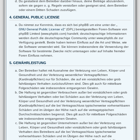
Du gestattest dem Betreiber darüber hinaus, deine Beiträge abzuändern,
sofern sie gegen o. g. Regeln verstoßen oder geeignet sind, dem Betreiber
oder einem Dritten Schaden zuzufügen.
4. GENERAL PUBLIC LICENSE
Du nimmst zur Kenntnis, dass es sich bei phpBB um eine unter der „
GNU General Public License v2
“ (GPL) bereitgestellten Foren-Software von
phpBB Limited (www.phpbb.com) handelt; deutschsprachige Informationen
werden durch die deutschsprachige Community unter www.phpbb.de zur
Verfügung gestellt. Beide haben keinen Einfluss auf die Art und Weise, wie
die Software verwendet wird. Sie können insbesondere die Verwendung der
Software für bestimmte Zwecke nicht untersagen oder auf Inhalte fremder
Foren Einfluss nehmen.
5. GEWÄHRLEISTUNG
Der Betreiber haftet mit Ausnahme der Verletzung von Leben, Körper und
Gesundheit und der Verletzung wesentlicher Vertragspflichten
(Kardinalpflichten) nur für Schäden, die auf ein vorsätzliches oder grob
fahrlässiges Verhalten zurückzuführen sind. Dies gilt auch für mittelbare
Folgeschäden wie insbesondere entgangenen Gewinn.
Die Haftung ist gegenüber Verbrauchern außer bei vorsätzlichem oder grob
fahrlässigem Verhalten oder bei Schäden aus der Verletzung von Leben,
Körper und Gesundheit und der Verletzung wesentlicher Vertragspflichten
(Kardinalpflichten) auf die bei Vertragsschluss typischerweise vorhersehbaren
Schäden und im übrigen der Höhe nach auf die vertragstypischen
Durchschnittsschäden begrenzt. Dies gilt auch für mittelbare Folgeschäden
wie insbesondere entgangenen Gewinn.
Die Haftung ist gegenüber Unternehmern außer bei der Verletzung von
Leben, Körper und Gesundheit oder vorsätzlichem oder grob fahrlässigem
Verhalten des Betreibers auf die bei Vertragsschluss typischerweise
vorhersehbaren Schäden und im Übrigen der Höhe nach auf die