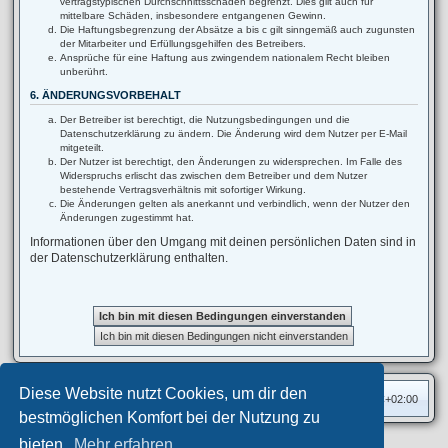
vertragstypischen Durchschnittsschäden begrenzt. Dies gilt auch für
mittelbare Schäden, insbesondere entgangenen Gewinn.
Die Haftungsbegrenzung der Absätze a bis c gilt sinngemäß auch zugunsten
der Mitarbeiter und Erfüllungsgehilfen des Betreibers.
Ansprüche für eine Haftung aus zwingendem nationalem Recht bleiben
unberührt.
6. ÄNDERUNGSVORBEHALT
Der Betreiber ist berechtigt, die Nutzungsbedingungen und die
Datenschutzerklärung zu ändern. Die Änderung wird dem Nutzer per E-Mail
mitgeteilt.
Der Nutzer ist berechtigt, den Änderungen zu widersprechen. Im Falle des
Widerspruchs erlischt das zwischen dem Betreiber und dem Nutzer
bestehende Vertragsverhältnis mit sofortiger Wirkung.
Die Änderungen gelten als anerkannt und verbindlich, wenn der Nutzer den
Änderungen zugestimmt hat.
Informationen über den Umgang mit deinen persönlichen Daten sind in
der Datenschutzerklärung enthalten.
Diese Website nutzt Cookies, um dir den
Foren-Übersicht
Alle Zeiten sind
UTC+02:00
bestmöglichen Komfort bei der Nutzung zu
bieten.
Mehr erfahren