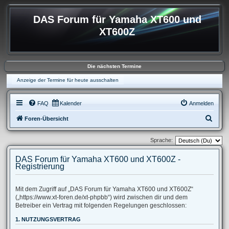
DAS Forum für Yamaha XT600 und
XT600Z
Die nächsten Termine
Anzeige der Termine für heute ausschalten
FAQ
Kalender
Anmelden
S
Foren-Übersicht
u
Sprache:
c
h
DAS Forum für Yamaha XT600 und XT600Z -
Registrierung
e
Mit dem Zugriff auf „DAS Forum für Yamaha XT600 und XT600Z“
(„https://www.xt-foren.de/xt-phpbb“) wird zwischen dir und dem
Betreiber ein Vertrag mit folgenden Regelungen geschlossen:
1. NUTZUNGSVERTRAG