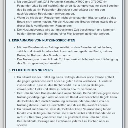
Mit dem Zugriff auf „DAS Forum für Yamaha XT600 und XT600Z“ (im
Folgenden „das Board“) schließt du einen Nutzungsvertrag mit dem Betreiber
des Boards ab (im Folgenden „Betreiber“) und erklärst dich mit den
nachfolgenden Regelungen einverstanden.
Wenn du mit diesen Regelungen nicht einverstanden bist, so darfst du das
Board nicht weiter nutzen. Für die Nutzung des Boards gelten jeweils die an
dieser Stelle veröffentlichten Regelungen.
Der Nutzungsvertrag wird auf unbestimmte Zeit geschlossen und kann von
beiden Seiten ohne Einhaltung einer Frist jederzeit gekündigt werden.
2. EINRÄUMUNG VON NUTZUNGSRECHTEN
Mit dem Erstellen eines Beitrags erteilst du dem Betreiber ein einfaches,
zeitlich und räumlich unbeschränktes und unentgeltliches Recht, deinen
Beitrag im Rahmen des Boards zu nutzen.
Das Nutzungsrecht nach Punkt 2, Unterpunkt a bleibt auch nach Kündigung
des Nutzungsvertrages bestehen.
3. PFLICHTEN DES NUTZERS
Du erklärst mit der Erstellung eines Beitrags, dass er keine Inhalte enthält,
die gegen geltendes Recht oder die guten Sitten verstoßen. Du erklärst
insbesondere, dass du das Recht besitzt, die in deinen Beiträgen
verwendeten Links und Bilder zu setzen bzw. zu verwenden.
Der Betreiber des Boards übt das Hausrecht aus. Bei Verstößen gegen diese
Nutzungsbedingungen oder anderer im Board veröffentlichten Regeln kann
der Betreiber dich nach Abmahnung zeitweise oder dauerhaft von der
Nutzung dieses Boards ausschließen und dir ein Hausverbot erteilen.
Du nimmst zur Kenntnis, dass der Betreiber keine Verantwortung für die
Inhalte von Beiträgen übernimmt, die er nicht selbst erstellt hat oder die er
nicht zur Kenntnis genommen hat. Du gestattest dem Betreiber, dein
Benutzerkonto, Beiträge und Funktionen jederzeit zu löschen oder zu
sperren.