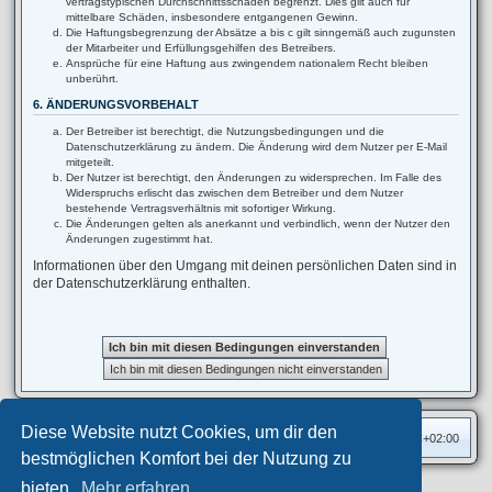
vertragstypischen Durchschnittsschäden begrenzt. Dies gilt auch für
mittelbare Schäden, insbesondere entgangenen Gewinn.
Die Haftungsbegrenzung der Absätze a bis c gilt sinngemäß auch zugunsten
der Mitarbeiter und Erfüllungsgehilfen des Betreibers.
Ansprüche für eine Haftung aus zwingendem nationalem Recht bleiben
unberührt.
6. ÄNDERUNGSVORBEHALT
Der Betreiber ist berechtigt, die Nutzungsbedingungen und die
Datenschutzerklärung zu ändern. Die Änderung wird dem Nutzer per E-Mail
mitgeteilt.
Der Nutzer ist berechtigt, den Änderungen zu widersprechen. Im Falle des
Widerspruchs erlischt das zwischen dem Betreiber und dem Nutzer
bestehende Vertragsverhältnis mit sofortiger Wirkung.
Die Änderungen gelten als anerkannt und verbindlich, wenn der Nutzer den
Änderungen zugestimmt hat.
Informationen über den Umgang mit deinen persönlichen Daten sind in
der Datenschutzerklärung enthalten.
Diese Website nutzt Cookies, um dir den
Foren-Übersicht
Alle Zeiten sind
UTC+02:00
bestmöglichen Komfort bei der Nutzung zu
bieten.
Mehr erfahren