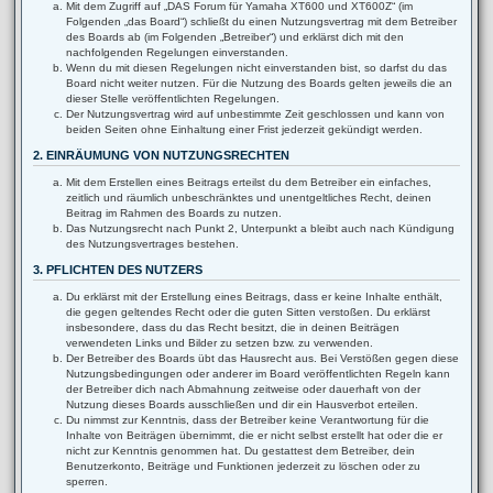
Mit dem Zugriff auf „DAS Forum für Yamaha XT600 und XT600Z“ (im
Folgenden „das Board“) schließt du einen Nutzungsvertrag mit dem Betreiber
des Boards ab (im Folgenden „Betreiber“) und erklärst dich mit den
nachfolgenden Regelungen einverstanden.
Wenn du mit diesen Regelungen nicht einverstanden bist, so darfst du das
Board nicht weiter nutzen. Für die Nutzung des Boards gelten jeweils die an
dieser Stelle veröffentlichten Regelungen.
Der Nutzungsvertrag wird auf unbestimmte Zeit geschlossen und kann von
beiden Seiten ohne Einhaltung einer Frist jederzeit gekündigt werden.
2. EINRÄUMUNG VON NUTZUNGSRECHTEN
Mit dem Erstellen eines Beitrags erteilst du dem Betreiber ein einfaches,
zeitlich und räumlich unbeschränktes und unentgeltliches Recht, deinen
Beitrag im Rahmen des Boards zu nutzen.
Das Nutzungsrecht nach Punkt 2, Unterpunkt a bleibt auch nach Kündigung
des Nutzungsvertrages bestehen.
3. PFLICHTEN DES NUTZERS
Du erklärst mit der Erstellung eines Beitrags, dass er keine Inhalte enthält,
die gegen geltendes Recht oder die guten Sitten verstoßen. Du erklärst
insbesondere, dass du das Recht besitzt, die in deinen Beiträgen
verwendeten Links und Bilder zu setzen bzw. zu verwenden.
Der Betreiber des Boards übt das Hausrecht aus. Bei Verstößen gegen diese
Nutzungsbedingungen oder anderer im Board veröffentlichten Regeln kann
der Betreiber dich nach Abmahnung zeitweise oder dauerhaft von der
Nutzung dieses Boards ausschließen und dir ein Hausverbot erteilen.
Du nimmst zur Kenntnis, dass der Betreiber keine Verantwortung für die
Inhalte von Beiträgen übernimmt, die er nicht selbst erstellt hat oder die er
nicht zur Kenntnis genommen hat. Du gestattest dem Betreiber, dein
Benutzerkonto, Beiträge und Funktionen jederzeit zu löschen oder zu
sperren.