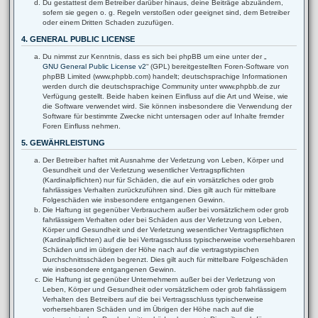
Du gestattest dem Betreiber darüber hinaus, deine Beiträge abzuändern,
sofern sie gegen o. g. Regeln verstoßen oder geeignet sind, dem Betreiber
oder einem Dritten Schaden zuzufügen.
4. GENERAL PUBLIC LICENSE
Du nimmst zur Kenntnis, dass es sich bei phpBB um eine unter der „
GNU General Public License v2
“ (GPL) bereitgestellten Foren-Software von
phpBB Limited (www.phpbb.com) handelt; deutschsprachige Informationen
werden durch die deutschsprachige Community unter www.phpbb.de zur
Verfügung gestellt. Beide haben keinen Einfluss auf die Art und Weise, wie
die Software verwendet wird. Sie können insbesondere die Verwendung der
Software für bestimmte Zwecke nicht untersagen oder auf Inhalte fremder
Foren Einfluss nehmen.
5. GEWÄHRLEISTUNG
Der Betreiber haftet mit Ausnahme der Verletzung von Leben, Körper und
Gesundheit und der Verletzung wesentlicher Vertragspflichten
(Kardinalpflichten) nur für Schäden, die auf ein vorsätzliches oder grob
fahrlässiges Verhalten zurückzuführen sind. Dies gilt auch für mittelbare
Folgeschäden wie insbesondere entgangenen Gewinn.
Die Haftung ist gegenüber Verbrauchern außer bei vorsätzlichem oder grob
fahrlässigem Verhalten oder bei Schäden aus der Verletzung von Leben,
Körper und Gesundheit und der Verletzung wesentlicher Vertragspflichten
(Kardinalpflichten) auf die bei Vertragsschluss typischerweise vorhersehbaren
Schäden und im übrigen der Höhe nach auf die vertragstypischen
Durchschnittsschäden begrenzt. Dies gilt auch für mittelbare Folgeschäden
wie insbesondere entgangenen Gewinn.
Die Haftung ist gegenüber Unternehmern außer bei der Verletzung von
Leben, Körper und Gesundheit oder vorsätzlichem oder grob fahrlässigem
Verhalten des Betreibers auf die bei Vertragsschluss typischerweise
vorhersehbaren Schäden und im Übrigen der Höhe nach auf die