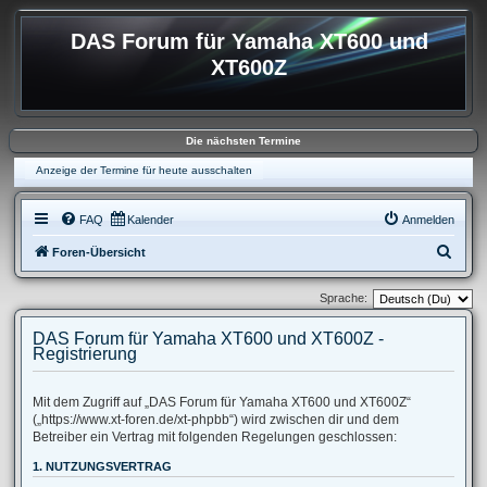
DAS Forum für Yamaha XT600 und
XT600Z
Die nächsten Termine
Anzeige der Termine für heute ausschalten
FAQ
Kalender
Anmelden
S
Foren-Übersicht
u
Sprache:
c
h
DAS Forum für Yamaha XT600 und XT600Z -
Registrierung
e
Mit dem Zugriff auf „DAS Forum für Yamaha XT600 und XT600Z“
(„https://www.xt-foren.de/xt-phpbb“) wird zwischen dir und dem
Betreiber ein Vertrag mit folgenden Regelungen geschlossen:
1. NUTZUNGSVERTRAG