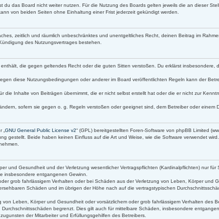
t du das Board nicht weiter nutzen. Für die Nutzung des Boards gelten jeweils die an dieser Stel
ann von beiden Seiten ohne Einhaltung einer Frist jederzeit gekündigt werden.
infaches, zeitlich und räumlich unbeschränktes und unentgeltliches Recht, deinen Beitrag im Rah
 Kündigung des Nutzungsvertrages bestehen.
lte enthält, die gegen geltendes Recht oder die guten Sitten verstoßen. Du erklärst insbesondere,
gegen diese Nutzungsbedingungen oder anderer im Board veröffentlichten Regeln kann der Betr
r die Inhalte von Beiträgen übernimmt, die er nicht selbst erstellt hat oder die er nicht zur Ken
ändern, sofern sie gegen o. g. Regeln verstoßen oder geeignet sind, dem Betreiber oder einem 
r „
GNU General Public License v2
“ (GPL) bereitgestellten Foren-Software von phpBB Limited (
g gestellt. Beide haben keinen Einfluss auf die Art und Weise, wie die Software verwendet wir
s nehmen.
r und Gesundheit und der Verletzung wesentlicher Vertragspflichten (Kardinalpflichten) nur für 
 wie insbesondere entgangenen Gewinn.
oder grob fahrlässigem Verhalten oder bei Schäden aus der Verletzung von Leben, Körper und Ge
orhersehbaren Schäden und im übrigen der Höhe nach auf die vertragstypischen Durchschnittsschäd
 von Leben, Körper und Gesundheit oder vorsätzlichem oder grob fahrlässigem Verhalten des Bet
 Durchschnittsschäden begrenzt. Dies gilt auch für mittelbare Schäden, insbesondere entgang
ugunsten der Mitarbeiter und Erfüllungsgehilfen des Betreibers.