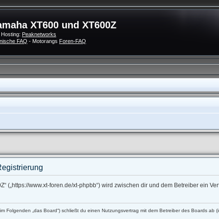
amaha XT600 und XT600Z
 Hosting:
Peaknetworks
nische FAQ
- Motorangs
Foren-FAQ
egistrierung
 („https://www.xt-foren.de/xt-phpbb“) wird zwischen dir und dem Betreiber ein V
 Folgenden „das Board“) schließt du einen Nutzungsvertrag mit dem Betreiber des Boards ab (im