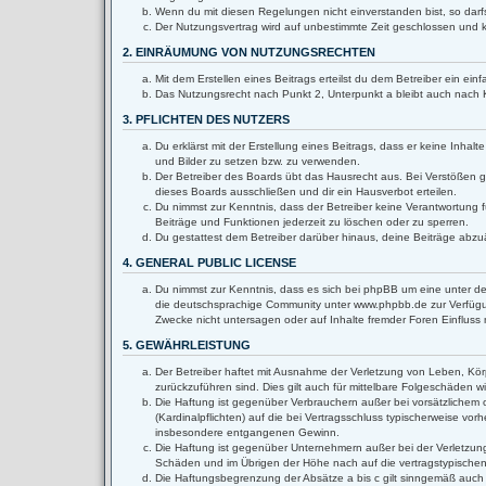
Wenn du mit diesen Regelungen nicht einverstanden bist, so darfs
Der Nutzungsvertrag wird auf unbestimmte Zeit geschlossen und k
2. EINRÄUMUNG VON NUTZUNGSRECHTEN
Mit dem Erstellen eines Beitrags erteilst du dem Betreiber ein e
Das Nutzungsrecht nach Punkt 2, Unterpunkt a bleibt auch nach
3. PFLICHTEN DES NUTZERS
Du erklärst mit der Erstellung eines Beitrags, dass er keine Inha
und Bilder zu setzen bzw. zu verwenden.
Der Betreiber des Boards übt das Hausrecht aus. Bei Verstößen 
dieses Boards ausschließen und dir ein Hausverbot erteilen.
Du nimmst zur Kenntnis, dass der Betreiber keine Verantwortung fü
Beiträge und Funktionen jederzeit zu löschen oder zu sperren.
Du gestattest dem Betreiber darüber hinaus, deine Beiträge abzu
4. GENERAL PUBLIC LICENSE
Du nimmst zur Kenntnis, dass es sich bei phpBB um eine unter de
die deutschsprachige Community unter www.phpbb.de zur Verfügun
Zwecke nicht untersagen oder auf Inhalte fremder Foren Einflus
5. GEWÄHRLEISTUNG
Der Betreiber haftet mit Ausnahme der Verletzung von Leben, Körpe
zurückzuführen sind. Dies gilt auch für mittelbare Folgeschäden
Die Haftung ist gegenüber Verbrauchern außer bei vorsätzlichem 
(Kardinalpflichten) auf die bei Vertragsschluss typischerweise v
insbesondere entgangenen Gewinn.
Die Haftung ist gegenüber Unternehmern außer bei der Verletzung
Schäden und im Übrigen der Höhe nach auf die vertragstypischen
Die Haftungsbegrenzung der Absätze a bis c gilt sinngemäß auch z