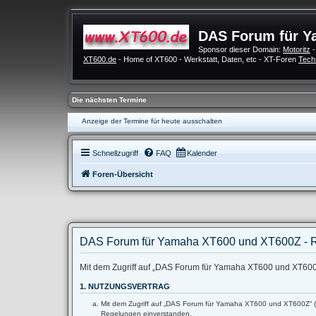
DAS Forum für Y
Sponsor dieser Domain:
Motoritz
-
XT600.de
- Home of XT600 - Werkstatt, Daten, etc - XT-Foren
Tech
Die nächsten Termine
Anzeige der Termine für heute ausschalten
Schnellzugriff
FAQ
Kalender
Foren-Übersicht
DAS Forum für Yamaha XT600 und XT600Z - R
Mit dem Zugriff auf „DAS Forum für Yamaha XT600 und XT600Z“
1. NUTZUNGSVERTRAG
Mit dem Zugriff auf „DAS Forum für Yamaha XT600 und XT600Z“ (im
Regelungen einverstanden.