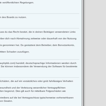
le veröffentlichten Regelungen.
men des Boards zu nutzen.
 dass du das Recht besitzt, die in deinen Beiträgen verwendeten Links
eiber dich nach Abmahnung zeitweise oder dauerhaft von der Nutzung
ntnis genommen hat. Du gestattest dem Betreiber, dein Benutzerkonto,
Dritten Schaden zuzufügen.
www.phpbb.com) handelt; deutschsprachige Informationen werden durch
d. Sie können insbesondere die Verwendung der Software für bestimmte
Schäden, die auf ein vorsätzliches oder grob fahrlässiges Verhalten
sundheit und der Verletzung wesentlicher Vertragspflichten
en begrenzt. Dies gilt auch für mittelbare Folgeschäden wie
reibers auf die bei Vertragsschluss typischerweise vorhersehbaren
enen Gewinn.