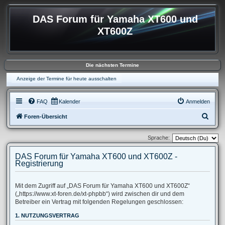
DAS Forum für Yamaha XT600 und
XT600Z
Die nächsten Termine
Anzeige der Termine für heute ausschalten
FAQ
Kalender
Anmelden
S
Foren-Übersicht
u
Sprache:
c
h
DAS Forum für Yamaha XT600 und XT600Z -
Registrierung
e
Mit dem Zugriff auf „DAS Forum für Yamaha XT600 und XT600Z“
(„https://www.xt-foren.de/xt-phpbb“) wird zwischen dir und dem
Betreiber ein Vertrag mit folgenden Regelungen geschlossen:
1. NUTZUNGSVERTRAG