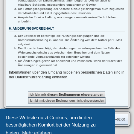
vertragstypischen Durchschnittsschäden begrenzt. Dies gilt auch für
mittelbare Schäden, insbesondere entgangenen Gewinn.
Die Haftungsbegrenzung der Absätze a bis c gilt sinngemäß auch zugunsten
der Mitarbeiter und Erfüllungsgehilfen des Betreibers.
Ansprüche für eine Haftung aus zwingendem nationalem Recht bleiben
unberührt.
6. ÄNDERUNGSVORBEHALT
Der Betreiber ist berechtigt, die Nutzungsbedingungen und die
Datenschutzerklärung zu ändern. Die Änderung wird dem Nutzer per E-Mail
mitgeteilt.
Der Nutzer ist berechtigt, den Änderungen zu widersprechen. Im Falle des
Widerspruchs erlischt das zwischen dem Betreiber und dem Nutzer
bestehende Vertragsverhältnis mit sofortiger Wirkung.
Die Änderungen gelten als anerkannt und verbindlich, wenn der Nutzer den
Änderungen zugestimmt hat.
Informationen über den Umgang mit deinen persönlichen Daten sind in
der Datenschutzerklärung enthalten.
Diese Website nutzt Cookies, um dir den
Foren-Übersicht
Alle Zeiten sind
UTC+02:00
bestmöglichen Komfort bei der Nutzung zu
bieten.
Mehr erfahren