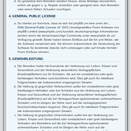
Du gestattest dem Betreiber darüber hinaus, deine Beiträge abzuändern,
sofern sie gegen o. g. Regeln verstoßen oder geeignet sind, dem Betreiber
oder einem Dritten Schaden zuzufügen.
4. GENERAL PUBLIC LICENSE
Du nimmst zur Kenntnis, dass es sich bei phpBB um eine unter der „
GNU General Public License v2
“ (GPL) bereitgestellten Foren-Software von
phpBB Limited (www.phpbb.com) handelt; deutschsprachige Informationen
werden durch die deutschsprachige Community unter www.phpbb.de zur
Verfügung gestellt. Beide haben keinen Einfluss auf die Art und Weise, wie
die Software verwendet wird. Sie können insbesondere die Verwendung der
Software für bestimmte Zwecke nicht untersagen oder auf Inhalte fremder
Foren Einfluss nehmen.
5. GEWÄHRLEISTUNG
Der Betreiber haftet mit Ausnahme der Verletzung von Leben, Körper und
Gesundheit und der Verletzung wesentlicher Vertragspflichten
(Kardinalpflichten) nur für Schäden, die auf ein vorsätzliches oder grob
fahrlässiges Verhalten zurückzuführen sind. Dies gilt auch für mittelbare
Folgeschäden wie insbesondere entgangenen Gewinn.
Die Haftung ist gegenüber Verbrauchern außer bei vorsätzlichem oder grob
fahrlässigem Verhalten oder bei Schäden aus der Verletzung von Leben,
Körper und Gesundheit und der Verletzung wesentlicher Vertragspflichten
(Kardinalpflichten) auf die bei Vertragsschluss typischerweise vorhersehbaren
Schäden und im übrigen der Höhe nach auf die vertragstypischen
Durchschnittsschäden begrenzt. Dies gilt auch für mittelbare Folgeschäden
wie insbesondere entgangenen Gewinn.
Die Haftung ist gegenüber Unternehmern außer bei der Verletzung von
Leben, Körper und Gesundheit oder vorsätzlichem oder grob fahrlässigem
Verhalten des Betreibers auf die bei Vertragsschluss typischerweise
vorhersehbaren Schäden und im Übrigen der Höhe nach auf die