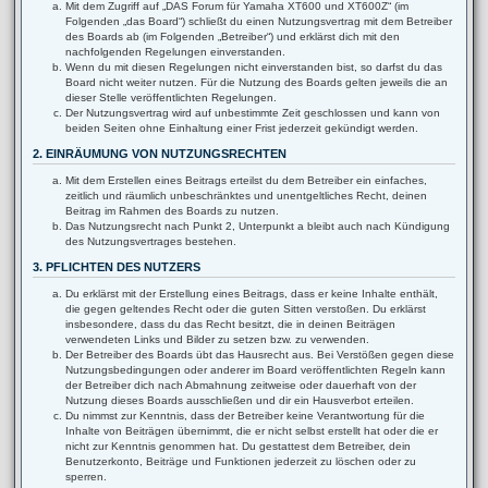
Mit dem Zugriff auf „DAS Forum für Yamaha XT600 und XT600Z“ (im
Folgenden „das Board“) schließt du einen Nutzungsvertrag mit dem Betreiber
des Boards ab (im Folgenden „Betreiber“) und erklärst dich mit den
nachfolgenden Regelungen einverstanden.
Wenn du mit diesen Regelungen nicht einverstanden bist, so darfst du das
Board nicht weiter nutzen. Für die Nutzung des Boards gelten jeweils die an
dieser Stelle veröffentlichten Regelungen.
Der Nutzungsvertrag wird auf unbestimmte Zeit geschlossen und kann von
beiden Seiten ohne Einhaltung einer Frist jederzeit gekündigt werden.
2. EINRÄUMUNG VON NUTZUNGSRECHTEN
Mit dem Erstellen eines Beitrags erteilst du dem Betreiber ein einfaches,
zeitlich und räumlich unbeschränktes und unentgeltliches Recht, deinen
Beitrag im Rahmen des Boards zu nutzen.
Das Nutzungsrecht nach Punkt 2, Unterpunkt a bleibt auch nach Kündigung
des Nutzungsvertrages bestehen.
3. PFLICHTEN DES NUTZERS
Du erklärst mit der Erstellung eines Beitrags, dass er keine Inhalte enthält,
die gegen geltendes Recht oder die guten Sitten verstoßen. Du erklärst
insbesondere, dass du das Recht besitzt, die in deinen Beiträgen
verwendeten Links und Bilder zu setzen bzw. zu verwenden.
Der Betreiber des Boards übt das Hausrecht aus. Bei Verstößen gegen diese
Nutzungsbedingungen oder anderer im Board veröffentlichten Regeln kann
der Betreiber dich nach Abmahnung zeitweise oder dauerhaft von der
Nutzung dieses Boards ausschließen und dir ein Hausverbot erteilen.
Du nimmst zur Kenntnis, dass der Betreiber keine Verantwortung für die
Inhalte von Beiträgen übernimmt, die er nicht selbst erstellt hat oder die er
nicht zur Kenntnis genommen hat. Du gestattest dem Betreiber, dein
Benutzerkonto, Beiträge und Funktionen jederzeit zu löschen oder zu
sperren.