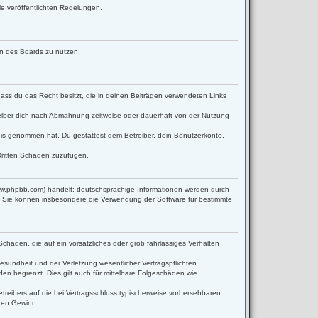
le veröffentlichten Regelungen.
men des Boards zu nutzen.
 dass du das Recht besitzt, die in deinen Beiträgen verwendeten Links
eiber dich nach Abmahnung zeitweise oder dauerhaft von der Nutzung
ntnis genommen hat. Du gestattest dem Betreiber, dein Benutzerkonto,
Dritten Schaden zuzufügen.
www.phpbb.com) handelt; deutschsprachige Informationen werden durch
d. Sie können insbesondere die Verwendung der Software für bestimmte
Schäden, die auf ein vorsätzliches oder grob fahrlässiges Verhalten
sundheit und der Verletzung wesentlicher Vertragspflichten
en begrenzt. Dies gilt auch für mittelbare Folgeschäden wie
reibers auf die bei Vertragsschluss typischerweise vorhersehbaren
enen Gewinn.