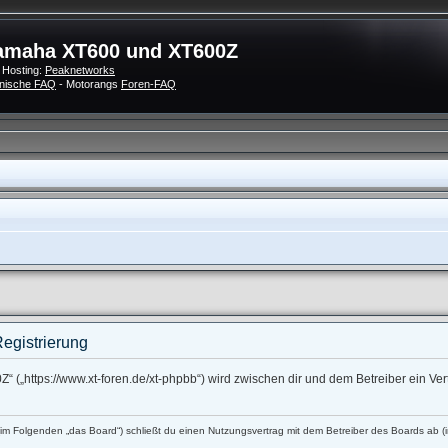
amaha XT600 und XT600Z
 Hosting:
Peaknetworks
nische FAQ
- Motorangs
Foren-FAQ
egistrierung
 („https://www.xt-foren.de/xt-phpbb“) wird zwischen dir und dem Betreiber ein V
 Folgenden „das Board“) schließt du einen Nutzungsvertrag mit dem Betreiber des Boards ab (im