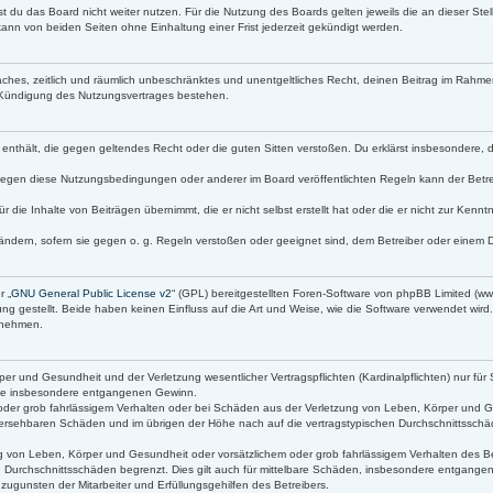
t du das Board nicht weiter nutzen. Für die Nutzung des Boards gelten jeweils die an dieser Stel
ann von beiden Seiten ohne Einhaltung einer Frist jederzeit gekündigt werden.
infaches, zeitlich und räumlich unbeschränktes und unentgeltliches Recht, deinen Beitrag im Rah
 Kündigung des Nutzungsvertrages bestehen.
lte enthält, die gegen geltendes Recht oder die guten Sitten verstoßen. Du erklärst insbesondere,
gegen diese Nutzungsbedingungen oder anderer im Board veröffentlichten Regeln kann der Betr
r die Inhalte von Beiträgen übernimmt, die er nicht selbst erstellt hat oder die er nicht zur Ken
ändern, sofern sie gegen o. g. Regeln verstoßen oder geeignet sind, dem Betreiber oder einem 
r „
GNU General Public License v2
“ (GPL) bereitgestellten Foren-Software von phpBB Limited (
g gestellt. Beide haben keinen Einfluss auf die Art und Weise, wie die Software verwendet wir
s nehmen.
r und Gesundheit und der Verletzung wesentlicher Vertragspflichten (Kardinalpflichten) nur für 
 wie insbesondere entgangenen Gewinn.
oder grob fahrlässigem Verhalten oder bei Schäden aus der Verletzung von Leben, Körper und Ge
orhersehbaren Schäden und im übrigen der Höhe nach auf die vertragstypischen Durchschnittsschäd
 von Leben, Körper und Gesundheit oder vorsätzlichem oder grob fahrlässigem Verhalten des Bet
 Durchschnittsschäden begrenzt. Dies gilt auch für mittelbare Schäden, insbesondere entgang
ugunsten der Mitarbeiter und Erfüllungsgehilfen des Betreibers.