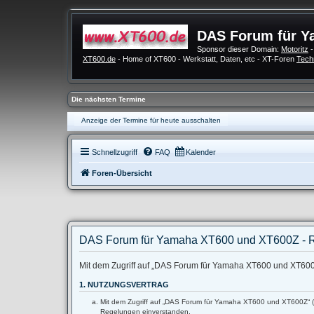
DAS Forum für Y
Sponsor dieser Domain:
Motoritz
-
XT600.de
- Home of XT600 - Werkstatt, Daten, etc - XT-Foren
Tech
Die nächsten Termine
Anzeige der Termine für heute ausschalten
Schnellzugriff
FAQ
Kalender
Foren-Übersicht
DAS Forum für Yamaha XT600 und XT600Z - R
Mit dem Zugriff auf „DAS Forum für Yamaha XT600 und XT600Z“
1. NUTZUNGSVERTRAG
Mit dem Zugriff auf „DAS Forum für Yamaha XT600 und XT600Z“ (im
Regelungen einverstanden.