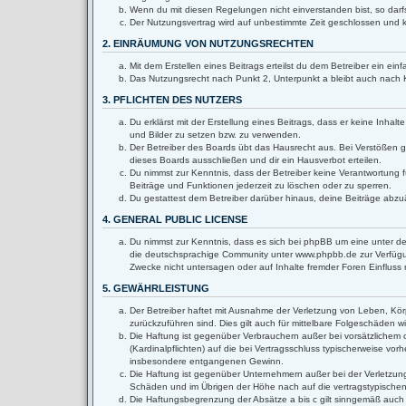
Wenn du mit diesen Regelungen nicht einverstanden bist, so darfs
Der Nutzungsvertrag wird auf unbestimmte Zeit geschlossen und k
2. EINRÄUMUNG VON NUTZUNGSRECHTEN
Mit dem Erstellen eines Beitrags erteilst du dem Betreiber ein e
Das Nutzungsrecht nach Punkt 2, Unterpunkt a bleibt auch nach
3. PFLICHTEN DES NUTZERS
Du erklärst mit der Erstellung eines Beitrags, dass er keine Inha
und Bilder zu setzen bzw. zu verwenden.
Der Betreiber des Boards übt das Hausrecht aus. Bei Verstößen 
dieses Boards ausschließen und dir ein Hausverbot erteilen.
Du nimmst zur Kenntnis, dass der Betreiber keine Verantwortung fü
Beiträge und Funktionen jederzeit zu löschen oder zu sperren.
Du gestattest dem Betreiber darüber hinaus, deine Beiträge abzu
4. GENERAL PUBLIC LICENSE
Du nimmst zur Kenntnis, dass es sich bei phpBB um eine unter de
die deutschsprachige Community unter www.phpbb.de zur Verfügun
Zwecke nicht untersagen oder auf Inhalte fremder Foren Einflus
5. GEWÄHRLEISTUNG
Der Betreiber haftet mit Ausnahme der Verletzung von Leben, Körpe
zurückzuführen sind. Dies gilt auch für mittelbare Folgeschäden
Die Haftung ist gegenüber Verbrauchern außer bei vorsätzlichem 
(Kardinalpflichten) auf die bei Vertragsschluss typischerweise v
insbesondere entgangenen Gewinn.
Die Haftung ist gegenüber Unternehmern außer bei der Verletzung
Schäden und im Übrigen der Höhe nach auf die vertragstypischen
Die Haftungsbegrenzung der Absätze a bis c gilt sinngemäß auch z