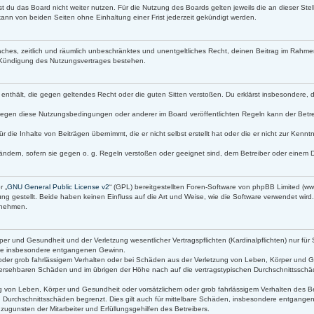
t du das Board nicht weiter nutzen. Für die Nutzung des Boards gelten jeweils die an dieser Stel
ann von beiden Seiten ohne Einhaltung einer Frist jederzeit gekündigt werden.
infaches, zeitlich und räumlich unbeschränktes und unentgeltliches Recht, deinen Beitrag im Rah
 Kündigung des Nutzungsvertrages bestehen.
lte enthält, die gegen geltendes Recht oder die guten Sitten verstoßen. Du erklärst insbesondere,
gegen diese Nutzungsbedingungen oder anderer im Board veröffentlichten Regeln kann der Betr
r die Inhalte von Beiträgen übernimmt, die er nicht selbst erstellt hat oder die er nicht zur Ken
ändern, sofern sie gegen o. g. Regeln verstoßen oder geeignet sind, dem Betreiber oder einem 
r „
GNU General Public License v2
“ (GPL) bereitgestellten Foren-Software von phpBB Limited (
g gestellt. Beide haben keinen Einfluss auf die Art und Weise, wie die Software verwendet wir
s nehmen.
r und Gesundheit und der Verletzung wesentlicher Vertragspflichten (Kardinalpflichten) nur für 
 wie insbesondere entgangenen Gewinn.
oder grob fahrlässigem Verhalten oder bei Schäden aus der Verletzung von Leben, Körper und Ge
orhersehbaren Schäden und im übrigen der Höhe nach auf die vertragstypischen Durchschnittsschäd
 von Leben, Körper und Gesundheit oder vorsätzlichem oder grob fahrlässigem Verhalten des Bet
 Durchschnittsschäden begrenzt. Dies gilt auch für mittelbare Schäden, insbesondere entgang
ugunsten der Mitarbeiter und Erfüllungsgehilfen des Betreibers.