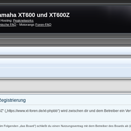
amaha XT600 und XT600Z
 Hosting:
Peaknetworks
nische FAQ
- Motorangs
Foren-FAQ
egistrierung
 („https://www.xt-foren.de/xt-phpbb“) wird zwischen dir und dem Betreiber ein V
 Folgenden „das Board“) schließt du einen Nutzungsvertrag mit dem Betreiber des Boards ab (im