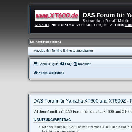
DAS Forum für Y
Sponsor dieser Domain:
Motoritz
-
XT600.de
- Home of XT600 - Werkstatt, Daten, etc - XT-Foren
Tech
Die nächsten Termine
Anzeige der Termine für heute ausschalten
Schnellzugriff
FAQ
Kalender
Foren-Übersicht
DAS Forum für Yamaha XT600 und XT600Z - R
Mit dem Zugriff auf „DAS Forum für Yamaha XT600 und XT600Z“
1. NUTZUNGSVERTRAG
Mit dem Zugriff auf „DAS Forum für Yamaha XT600 und XT600Z“ (im
Regelungen einverstanden.