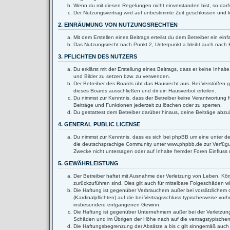
Wenn du mit diesen Regelungen nicht einverstanden bist, so darfs
Der Nutzungsvertrag wird auf unbestimmte Zeit geschlossen und k
2. EINRÄUMUNG VON NUTZUNGSRECHTEN
Mit dem Erstellen eines Beitrags erteilst du dem Betreiber ein e
Das Nutzungsrecht nach Punkt 2, Unterpunkt a bleibt auch nach
3. PFLICHTEN DES NUTZERS
Du erklärst mit der Erstellung eines Beitrags, dass er keine Inha
und Bilder zu setzen bzw. zu verwenden.
Der Betreiber des Boards übt das Hausrecht aus. Bei Verstößen 
dieses Boards ausschließen und dir ein Hausverbot erteilen.
Du nimmst zur Kenntnis, dass der Betreiber keine Verantwortung fü
Beiträge und Funktionen jederzeit zu löschen oder zu sperren.
Du gestattest dem Betreiber darüber hinaus, deine Beiträge abzu
4. GENERAL PUBLIC LICENSE
Du nimmst zur Kenntnis, dass es sich bei phpBB um eine unter de
die deutschsprachige Community unter www.phpbb.de zur Verfügun
Zwecke nicht untersagen oder auf Inhalte fremder Foren Einflus
5. GEWÄHRLEISTUNG
Der Betreiber haftet mit Ausnahme der Verletzung von Leben, Körpe
zurückzuführen sind. Dies gilt auch für mittelbare Folgeschäden
Die Haftung ist gegenüber Verbrauchern außer bei vorsätzlichem 
(Kardinalpflichten) auf die bei Vertragsschluss typischerweise v
insbesondere entgangenen Gewinn.
Die Haftung ist gegenüber Unternehmern außer bei der Verletzung
Schäden und im Übrigen der Höhe nach auf die vertragstypischen
Die Haftungsbegrenzung der Absätze a bis c gilt sinngemäß auch z