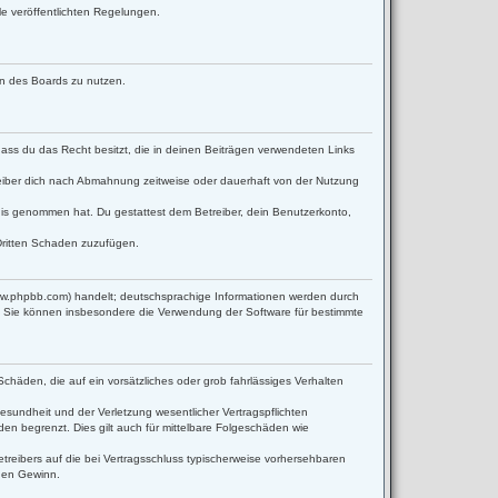
le veröffentlichten Regelungen.
men des Boards zu nutzen.
 dass du das Recht besitzt, die in deinen Beiträgen verwendeten Links
eiber dich nach Abmahnung zeitweise oder dauerhaft von der Nutzung
ntnis genommen hat. Du gestattest dem Betreiber, dein Benutzerkonto,
Dritten Schaden zuzufügen.
www.phpbb.com) handelt; deutschsprachige Informationen werden durch
d. Sie können insbesondere die Verwendung der Software für bestimmte
Schäden, die auf ein vorsätzliches oder grob fahrlässiges Verhalten
sundheit und der Verletzung wesentlicher Vertragspflichten
en begrenzt. Dies gilt auch für mittelbare Folgeschäden wie
reibers auf die bei Vertragsschluss typischerweise vorhersehbaren
enen Gewinn.