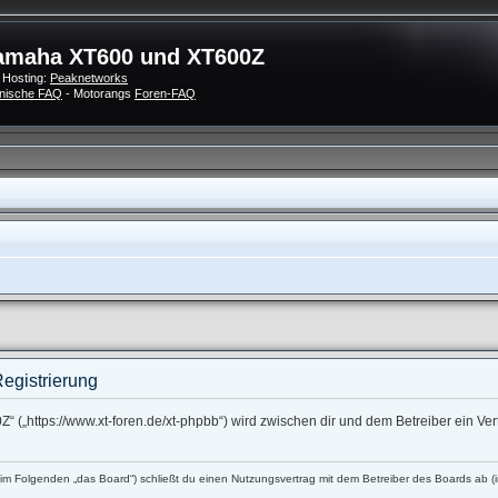
amaha XT600 und XT600Z
 Hosting:
Peaknetworks
nische FAQ
- Motorangs
Foren-FAQ
egistrierung
 („https://www.xt-foren.de/xt-phpbb“) wird zwischen dir und dem Betreiber ein V
 Folgenden „das Board“) schließt du einen Nutzungsvertrag mit dem Betreiber des Boards ab (im