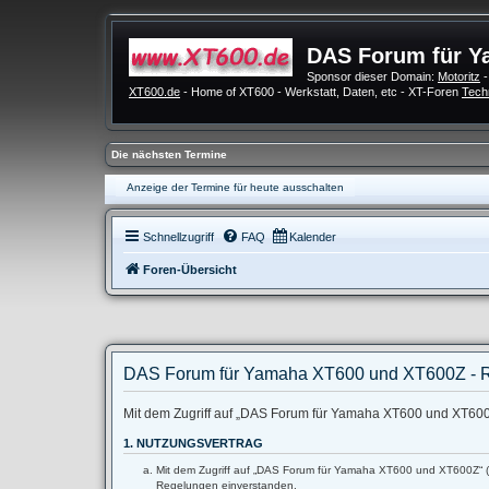
DAS Forum für Y
Sponsor dieser Domain:
Motoritz
-
XT600.de
- Home of XT600 - Werkstatt, Daten, etc - XT-Foren
Tech
Die nächsten Termine
Anzeige der Termine für heute ausschalten
Schnellzugriff
FAQ
Kalender
Foren-Übersicht
DAS Forum für Yamaha XT600 und XT600Z - R
Mit dem Zugriff auf „DAS Forum für Yamaha XT600 und XT600Z“
1. NUTZUNGSVERTRAG
Mit dem Zugriff auf „DAS Forum für Yamaha XT600 und XT600Z“ (im
Regelungen einverstanden.