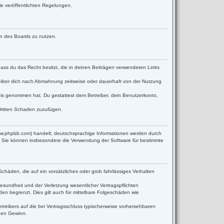
le veröffentlichten Regelungen.
men des Boards zu nutzen.
 dass du das Recht besitzt, die in deinen Beiträgen verwendeten Links
eiber dich nach Abmahnung zeitweise oder dauerhaft von der Nutzung
ntnis genommen hat. Du gestattest dem Betreiber, dein Benutzerkonto,
Dritten Schaden zuzufügen.
www.phpbb.com) handelt; deutschsprachige Informationen werden durch
d. Sie können insbesondere die Verwendung der Software für bestimmte
Schäden, die auf ein vorsätzliches oder grob fahrlässiges Verhalten
sundheit und der Verletzung wesentlicher Vertragspflichten
en begrenzt. Dies gilt auch für mittelbare Folgeschäden wie
reibers auf die bei Vertragsschluss typischerweise vorhersehbaren
enen Gewinn.