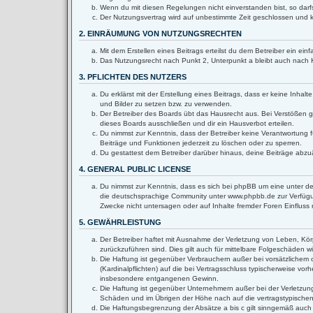
Wenn du mit diesen Regelungen nicht einverstanden bist, so darfs
Der Nutzungsvertrag wird auf unbestimmte Zeit geschlossen und k
2. EINRÄUMUNG VON NUTZUNGSRECHTEN
Mit dem Erstellen eines Beitrags erteilst du dem Betreiber ein e
Das Nutzungsrecht nach Punkt 2, Unterpunkt a bleibt auch nach
3. PFLICHTEN DES NUTZERS
Du erklärst mit der Erstellung eines Beitrags, dass er keine Inha
und Bilder zu setzen bzw. zu verwenden.
Der Betreiber des Boards übt das Hausrecht aus. Bei Verstößen 
dieses Boards ausschließen und dir ein Hausverbot erteilen.
Du nimmst zur Kenntnis, dass der Betreiber keine Verantwortung fü
Beiträge und Funktionen jederzeit zu löschen oder zu sperren.
Du gestattest dem Betreiber darüber hinaus, deine Beiträge abzu
4. GENERAL PUBLIC LICENSE
Du nimmst zur Kenntnis, dass es sich bei phpBB um eine unter de
die deutschsprachige Community unter www.phpbb.de zur Verfügun
Zwecke nicht untersagen oder auf Inhalte fremder Foren Einflus
5. GEWÄHRLEISTUNG
Der Betreiber haftet mit Ausnahme der Verletzung von Leben, Körpe
zurückzuführen sind. Dies gilt auch für mittelbare Folgeschäden
Die Haftung ist gegenüber Verbrauchern außer bei vorsätzlichem 
(Kardinalpflichten) auf die bei Vertragsschluss typischerweise v
insbesondere entgangenen Gewinn.
Die Haftung ist gegenüber Unternehmern außer bei der Verletzung
Schäden und im Übrigen der Höhe nach auf die vertragstypischen
Die Haftungsbegrenzung der Absätze a bis c gilt sinngemäß auch z