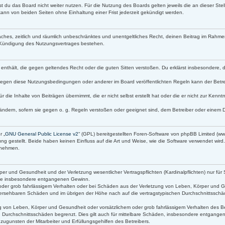
t du das Board nicht weiter nutzen. Für die Nutzung des Boards gelten jeweils die an dieser Stel
ann von beiden Seiten ohne Einhaltung einer Frist jederzeit gekündigt werden.
infaches, zeitlich und räumlich unbeschränktes und unentgeltliches Recht, deinen Beitrag im Rah
 Kündigung des Nutzungsvertrages bestehen.
lte enthält, die gegen geltendes Recht oder die guten Sitten verstoßen. Du erklärst insbesondere,
gegen diese Nutzungsbedingungen oder anderer im Board veröffentlichten Regeln kann der Betr
r die Inhalte von Beiträgen übernimmt, die er nicht selbst erstellt hat oder die er nicht zur Ken
ändern, sofern sie gegen o. g. Regeln verstoßen oder geeignet sind, dem Betreiber oder einem 
r „
GNU General Public License v2
“ (GPL) bereitgestellten Foren-Software von phpBB Limited (
g gestellt. Beide haben keinen Einfluss auf die Art und Weise, wie die Software verwendet wir
s nehmen.
r und Gesundheit und der Verletzung wesentlicher Vertragspflichten (Kardinalpflichten) nur für 
 wie insbesondere entgangenen Gewinn.
oder grob fahrlässigem Verhalten oder bei Schäden aus der Verletzung von Leben, Körper und Ge
orhersehbaren Schäden und im übrigen der Höhe nach auf die vertragstypischen Durchschnittsschäd
 von Leben, Körper und Gesundheit oder vorsätzlichem oder grob fahrlässigem Verhalten des Bet
 Durchschnittsschäden begrenzt. Dies gilt auch für mittelbare Schäden, insbesondere entgang
ugunsten der Mitarbeiter und Erfüllungsgehilfen des Betreibers.