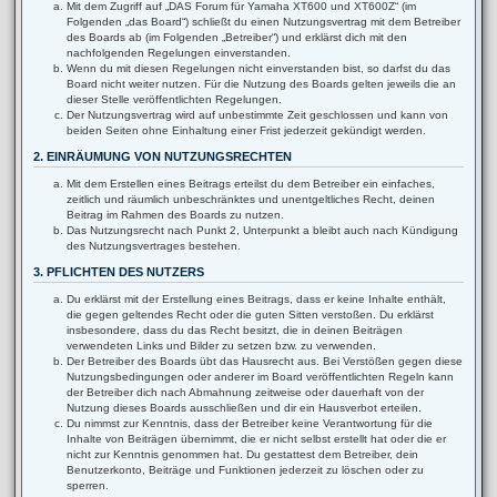
Mit dem Zugriff auf „DAS Forum für Yamaha XT600 und XT600Z“ (im
Folgenden „das Board“) schließt du einen Nutzungsvertrag mit dem Betreiber
des Boards ab (im Folgenden „Betreiber“) und erklärst dich mit den
nachfolgenden Regelungen einverstanden.
Wenn du mit diesen Regelungen nicht einverstanden bist, so darfst du das
Board nicht weiter nutzen. Für die Nutzung des Boards gelten jeweils die an
dieser Stelle veröffentlichten Regelungen.
Der Nutzungsvertrag wird auf unbestimmte Zeit geschlossen und kann von
beiden Seiten ohne Einhaltung einer Frist jederzeit gekündigt werden.
2. EINRÄUMUNG VON NUTZUNGSRECHTEN
Mit dem Erstellen eines Beitrags erteilst du dem Betreiber ein einfaches,
zeitlich und räumlich unbeschränktes und unentgeltliches Recht, deinen
Beitrag im Rahmen des Boards zu nutzen.
Das Nutzungsrecht nach Punkt 2, Unterpunkt a bleibt auch nach Kündigung
des Nutzungsvertrages bestehen.
3. PFLICHTEN DES NUTZERS
Du erklärst mit der Erstellung eines Beitrags, dass er keine Inhalte enthält,
die gegen geltendes Recht oder die guten Sitten verstoßen. Du erklärst
insbesondere, dass du das Recht besitzt, die in deinen Beiträgen
verwendeten Links und Bilder zu setzen bzw. zu verwenden.
Der Betreiber des Boards übt das Hausrecht aus. Bei Verstößen gegen diese
Nutzungsbedingungen oder anderer im Board veröffentlichten Regeln kann
der Betreiber dich nach Abmahnung zeitweise oder dauerhaft von der
Nutzung dieses Boards ausschließen und dir ein Hausverbot erteilen.
Du nimmst zur Kenntnis, dass der Betreiber keine Verantwortung für die
Inhalte von Beiträgen übernimmt, die er nicht selbst erstellt hat oder die er
nicht zur Kenntnis genommen hat. Du gestattest dem Betreiber, dein
Benutzerkonto, Beiträge und Funktionen jederzeit zu löschen oder zu
sperren.