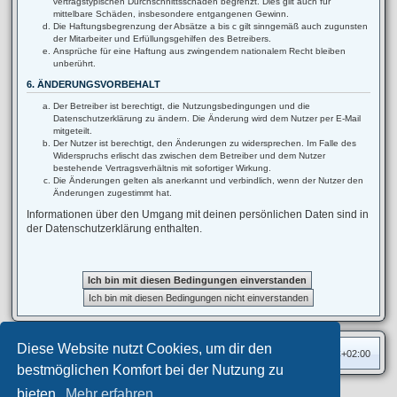
vertragstypischen Durchschnittsschäden begrenzt. Dies gilt auch für
mittelbare Schäden, insbesondere entgangenen Gewinn.
Die Haftungsbegrenzung der Absätze a bis c gilt sinngemäß auch zugunsten
der Mitarbeiter und Erfüllungsgehilfen des Betreibers.
Ansprüche für eine Haftung aus zwingendem nationalem Recht bleiben
unberührt.
6. ÄNDERUNGSVORBEHALT
Der Betreiber ist berechtigt, die Nutzungsbedingungen und die
Datenschutzerklärung zu ändern. Die Änderung wird dem Nutzer per E-Mail
mitgeteilt.
Der Nutzer ist berechtigt, den Änderungen zu widersprechen. Im Falle des
Widerspruchs erlischt das zwischen dem Betreiber und dem Nutzer
bestehende Vertragsverhältnis mit sofortiger Wirkung.
Die Änderungen gelten als anerkannt und verbindlich, wenn der Nutzer den
Änderungen zugestimmt hat.
Informationen über den Umgang mit deinen persönlichen Daten sind in
der Datenschutzerklärung enthalten.
Diese Website nutzt Cookies, um dir den
Foren-Übersicht
Alle Zeiten sind
UTC+02:00
bestmöglichen Komfort bei der Nutzung zu
bieten.
Mehr erfahren