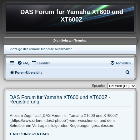
DAS Forum für Yamaha XT600 und
XT600Z
Die nächsten Termine
Anzeige der Termine für heute ausschalten
FAQ
Kalender
Anmelden
S
Foren-Übersicht
u
Sprache:
c
h
DAS Forum für Yamaha XT600 und XT600Z -
Registrierung
e
Mit dem Zugriff auf „DAS Forum für Yamaha XT600 und XT600Z“
(„https://www.xt-foren.de/xt-phpbb“) wird zwischen dir und dem
Betreiber ein Vertrag mit folgenden Regelungen geschlossen:
1. NUTZUNGSVERTRAG