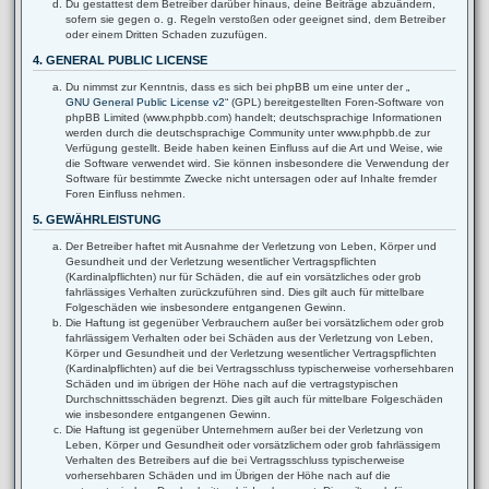
Du gestattest dem Betreiber darüber hinaus, deine Beiträge abzuändern,
sofern sie gegen o. g. Regeln verstoßen oder geeignet sind, dem Betreiber
oder einem Dritten Schaden zuzufügen.
4. GENERAL PUBLIC LICENSE
Du nimmst zur Kenntnis, dass es sich bei phpBB um eine unter der „
GNU General Public License v2
“ (GPL) bereitgestellten Foren-Software von
phpBB Limited (www.phpbb.com) handelt; deutschsprachige Informationen
werden durch die deutschsprachige Community unter www.phpbb.de zur
Verfügung gestellt. Beide haben keinen Einfluss auf die Art und Weise, wie
die Software verwendet wird. Sie können insbesondere die Verwendung der
Software für bestimmte Zwecke nicht untersagen oder auf Inhalte fremder
Foren Einfluss nehmen.
5. GEWÄHRLEISTUNG
Der Betreiber haftet mit Ausnahme der Verletzung von Leben, Körper und
Gesundheit und der Verletzung wesentlicher Vertragspflichten
(Kardinalpflichten) nur für Schäden, die auf ein vorsätzliches oder grob
fahrlässiges Verhalten zurückzuführen sind. Dies gilt auch für mittelbare
Folgeschäden wie insbesondere entgangenen Gewinn.
Die Haftung ist gegenüber Verbrauchern außer bei vorsätzlichem oder grob
fahrlässigem Verhalten oder bei Schäden aus der Verletzung von Leben,
Körper und Gesundheit und der Verletzung wesentlicher Vertragspflichten
(Kardinalpflichten) auf die bei Vertragsschluss typischerweise vorhersehbaren
Schäden und im übrigen der Höhe nach auf die vertragstypischen
Durchschnittsschäden begrenzt. Dies gilt auch für mittelbare Folgeschäden
wie insbesondere entgangenen Gewinn.
Die Haftung ist gegenüber Unternehmern außer bei der Verletzung von
Leben, Körper und Gesundheit oder vorsätzlichem oder grob fahrlässigem
Verhalten des Betreibers auf die bei Vertragsschluss typischerweise
vorhersehbaren Schäden und im Übrigen der Höhe nach auf die