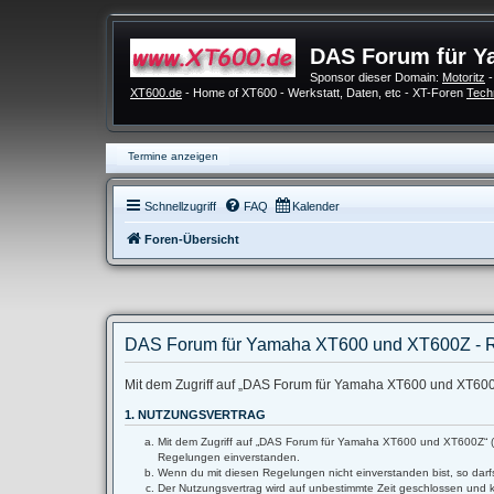
DAS Forum für Y
Sponsor dieser Domain:
Motoritz
-
XT600.de
- Home of XT600 - Werkstatt, Daten, etc - XT-Foren
Tech
Termine anzeigen
Schnellzugriff
FAQ
Kalender
Foren-Übersicht
DAS Forum für Yamaha XT600 und XT600Z - R
Mit dem Zugriff auf „DAS Forum für Yamaha XT600 und XT600Z“
1. NUTZUNGSVERTRAG
Mit dem Zugriff auf „DAS Forum für Yamaha XT600 und XT600Z“ (im
Regelungen einverstanden.
Wenn du mit diesen Regelungen nicht einverstanden bist, so darfs
Der Nutzungsvertrag wird auf unbestimmte Zeit geschlossen und k