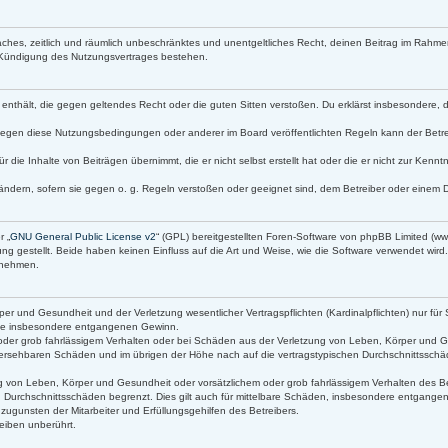
infaches, zeitlich und räumlich unbeschränktes und unentgeltliches Recht, deinen Beitrag im Rah
 Kündigung des Nutzungsvertrages bestehen.
lte enthält, die gegen geltendes Recht oder die guten Sitten verstoßen. Du erklärst insbesondere,
gegen diese Nutzungsbedingungen oder anderer im Board veröffentlichten Regeln kann der Betr
r die Inhalte von Beiträgen übernimmt, die er nicht selbst erstellt hat oder die er nicht zur Ken
ändern, sofern sie gegen o. g. Regeln verstoßen oder geeignet sind, dem Betreiber oder einem 
r „
GNU General Public License v2
“ (GPL) bereitgestellten Foren-Software von phpBB Limited (
g gestellt. Beide haben keinen Einfluss auf die Art und Weise, wie die Software verwendet wir
s nehmen.
r und Gesundheit und der Verletzung wesentlicher Vertragspflichten (Kardinalpflichten) nur für 
 wie insbesondere entgangenen Gewinn.
oder grob fahrlässigem Verhalten oder bei Schäden aus der Verletzung von Leben, Körper und Ge
orhersehbaren Schäden und im übrigen der Höhe nach auf die vertragstypischen Durchschnittsschäd
 von Leben, Körper und Gesundheit oder vorsätzlichem oder grob fahrlässigem Verhalten des Bet
 Durchschnittsschäden begrenzt. Dies gilt auch für mittelbare Schäden, insbesondere entgang
ugunsten der Mitarbeiter und Erfüllungsgehilfen des Betreibers.
eiben unberührt.