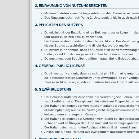
2. EINRÄUMUNG VON NUTZUNGSRECHTEN
Mit dem Erstellen eines Beitrags erteilst du dem Betreiber ein e
Das Nutzungsrecht nach Punkt 2, Unterpunkt a bleibt auch nach
3. PFLICHTEN DES NUTZERS
Du erklärst mit der Erstellung eines Beitrags, dass er keine Inha
und Bilder zu setzen bzw. zu verwenden.
Der Betreiber des Boards übt das Hausrecht aus. Bei Verstößen 
dieses Boards ausschließen und dir ein Hausverbot erteilen.
Du nimmst zur Kenntnis, dass der Betreiber keine Verantwortung fü
Beiträge und Funktionen jederzeit zu löschen oder zu sperren.
Du gestattest dem Betreiber darüber hinaus, deine Beiträge abzu
4. GENERAL PUBLIC LICENSE
Du nimmst zur Kenntnis, dass es sich bei phpBB um eine unter de
die deutschsprachige Community unter www.phpbb.de zur Verfügun
Zwecke nicht untersagen oder auf Inhalte fremder Foren Einflus
5. GEWÄHRLEISTUNG
Der Betreiber haftet mit Ausnahme der Verletzung von Leben, Körpe
zurückzuführen sind. Dies gilt auch für mittelbare Folgeschäden
Die Haftung ist gegenüber Verbrauchern außer bei vorsätzlichem 
(Kardinalpflichten) auf die bei Vertragsschluss typischerweise v
insbesondere entgangenen Gewinn.
Die Haftung ist gegenüber Unternehmern außer bei der Verletzung
Schäden und im Übrigen der Höhe nach auf die vertragstypischen
Die Haftungsbegrenzung der Absätze a bis c gilt sinngemäß auch z
Ansprüche für eine Haftung aus zwingendem nationalem Recht bl