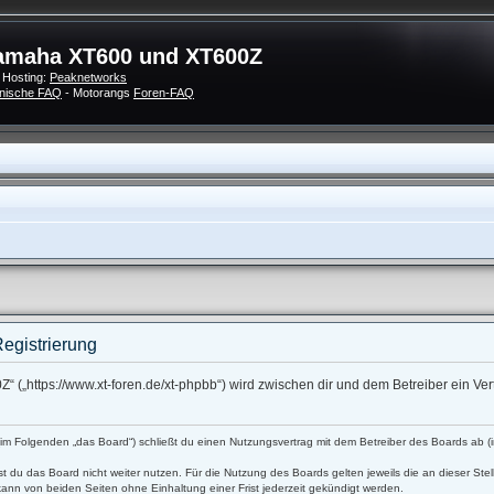
amaha XT600 und XT600Z
 Hosting:
Peaknetworks
nische FAQ
- Motorangs
Foren-FAQ
egistrierung
 („https://www.xt-foren.de/xt-phpbb“) wird zwischen dir und dem Betreiber ein V
 Folgenden „das Board“) schließt du einen Nutzungsvertrag mit dem Betreiber des Boards ab (im
t du das Board nicht weiter nutzen. Für die Nutzung des Boards gelten jeweils die an dieser Stel
ann von beiden Seiten ohne Einhaltung einer Frist jederzeit gekündigt werden.