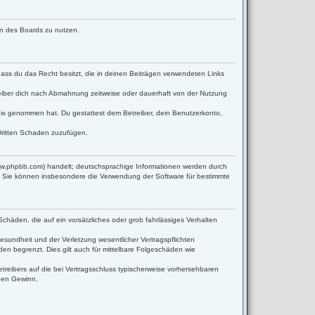
men des Boards zu nutzen.
 dass du das Recht besitzt, die in deinen Beiträgen verwendeten Links
eiber dich nach Abmahnung zeitweise oder dauerhaft von der Nutzung
ntnis genommen hat. Du gestattest dem Betreiber, dein Benutzerkonto,
Dritten Schaden zuzufügen.
www.phpbb.com) handelt; deutschsprachige Informationen werden durch
d. Sie können insbesondere die Verwendung der Software für bestimmte
Schäden, die auf ein vorsätzliches oder grob fahrlässiges Verhalten
sundheit und der Verletzung wesentlicher Vertragspflichten
en begrenzt. Dies gilt auch für mittelbare Folgeschäden wie
reibers auf die bei Vertragsschluss typischerweise vorhersehbaren
enen Gewinn.