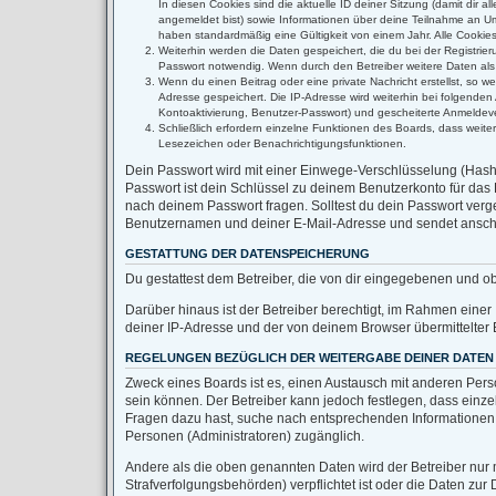
In diesen Cookies sind die aktuelle ID deiner Sitzung (damit dir 
angemeldet bist) sowie Informationen über deine Teilnahme an Umf
haben standardmäßig eine Gültigkeit von einem Jahr. Alle Cookies 
Weiterhin werden die Daten gespeichert, die du bei der Registrie
Passwort notwendig. Wenn durch den Betreiber weitere Daten als no
Wenn du einen Beitrag oder eine private Nachricht erstellst, so w
Adresse gespeichert. Die IP-Adresse wird weiterhin bei folgende
Kontoaktivierung, Benutzer-Passwort) und gescheiterte Anmeldeve
Schließlich erfordern einzelne Funktionen des Boards, dass weit
Lesezeichen oder Benachrichtigungsfunktionen.
Dein Passwort wird mit einer Einwege-Verschlüsselung (Hash) 
Passwort ist dein Schlüssel zu deinem Benutzerkonto für das 
nach deinem Passwort fragen. Solltest du dein Passwort ver
Benutzernamen und deiner E-Mail-Adresse und sendet anschli
GESTATTUNG DER DATENSPEICHERUNG
Du gestattest dem Betreiber, die von dir eingegebenen und o
Darüber hinaus ist der Betreiber berechtigt, im Rahmen eine
deiner IP-Adresse und der von deinem Browser übermittelter 
REGELUNGEN BEZÜGLICH DER WEITERGABE DEINER DATEN
Zweck eines Boards ist es, einen Austausch mit anderen Person
sein können. Der Betreiber kann jedoch festlegen, dass einzel
Fragen dazu hast, suche nach entsprechenden Informationen im
Personen (Administratoren) zugänglich.
Andere als die oben genannten Daten wird der Betreiber nur m
Strafverfolgungsbehörden) verpflichtet ist oder die Daten zur 