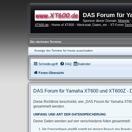
DAS Forum für Y
Sponsor dieser Domain:
Motoritz
-
XT600.de
- Home of XT600 - Werkstatt, Daten, etc - XT-Foren
Tech
Die nächsten Termine
Anzeige der Termine für heute ausschalten
Schnellzugriff
FAQ
Kalender
Foren-Übersicht
DAS Forum für Yamaha XT600 und XT600Z - D
Diese Richtlinie beschreibt, wie „DAS Forum für Yamaha XT60
gesammelt werden.
UMFANG UND ART DER DATENSPEICHERUNG
Deine Daten werden auf vier verschiedene Arten gesammelt:
Die Forensoftware phpBB erstellt bei deinem Besuch des Boards m