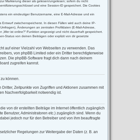
(zur Markierung dieser als gelesen/ungelesen; sofern du nicht
entifizierungsschlüssel und eine Session-ID gespeichert. Die Cookies
destens ein eindeutiger Benutzername, eine E-Mail-Adresse und ein
s Entwurf zwischenspeicherst. In diesen Fällen wird auch deine IP-
 Umfragen), Änderungen an zentralen Profildaten (E-Mail-Adresse,
 „Wer ist online?“-Funktion angezeigt und nicht dauerhaft gespeichert.
n-Status von deinen Beiträgen oder explizit von dir gesetzte
icht auf einer Vielzahl von Webseiten zu verwenden. Das
reibers, von phpBB Limited oder ein Dritter berechtigterweise
tzen. Die phpBB-Software fragt dich dann nach deinem
oard zugreifen kannst.
n zu können.
Dritter, Zeitpunkte von Zugriffen und Aktionen zusammen mit
n Nachverfolgbarkeit notwendig ist.
 von dir erstellten Beiträge im Internet öffentlich zugänglich
rte Benutzer, Administratoren etc.) zugänglich sind. Wenn du
dabei jedoch nur für den Betreiber und von ihm beauftragte
esetzlicher Regelungen zur Weitergabe der Daten (z. B. an