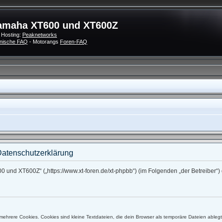
amaha XT600 und XT600Z
 Hosting:
Peaknetworks
nische FAQ
- Motorangs
Foren-FAQ
atenschutzerklärung
0 und XT600Z“ („https://www.xt-foren.de/xt-phpbb“) (im Folgenden „der Betreiber
ehrere Cookies. Cookies sind kleine Textdateien, die dein Browser als temporäre Dateien ableg