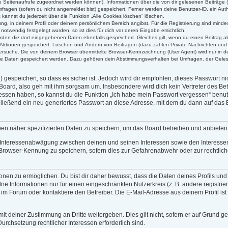
alle Seitenaufrufe zugeordnet werden können), Informationen über die von dir gelesenen Beiträge 
ragen (sofern du nicht angemeldet bist) gespeichert. Ferner werden deine Benutzer-ID, ein Auth
kannst du jederzeit über die Funktion „Alle Cookies löschen“ löschen.
rung, in deinem Profil oder deinem persönlichem Bereich angibst. Für die Registrierung sind min
twendig festgelegt wurden, so ist dies für dich vor deren Eingabe ersichtlich.
erden die dort eingegebenen Daten ebenfalls gespeichert. Gleiches gilt, wenn du einen Beitrag al
n Aktionen gespeichert: Löschen und Ändern von Beiträgen (dazu zählen Private Nachrichten und
rsuche. Die von deinem Browser übermittelte Browser-Kennzeichnung (User Agent) wird nur in der
ere Daten gespeichert werden. Dazu gehören dein Abstimmungsverhalten bei Umfragen, der Gelese
gespeichert, so dass es sicher ist. Jedoch wird dir empfohlen, dieses Passwort n
Board, also geh mit ihm sorgsam um. Insbesondere wird dich kein Vertreter des Bet
gessen haben, so kannst du die Funktion „Ich habe mein Passwort vergessen“ benu
eßend ein neu generiertes Passwort an diese Adresse, mit dem du dann auf das B
ben näher spezifizierten Daten zu speichern, um das Board betreiben und anbiete
r Interessenabwägung zwischen deinen und seinen Interessen sowie den Interessen 
Browser-Kennung zu speichern, sofern dies zur Gefahrenabwehr oder zur rechtliche
en zu ermöglichen. Du bist dir daher bewusst, dass die Daten deines Profils und die
ne Informationen nur für einen eingeschränkten Nutzerkreis (z. B. andere registrie
 Forum oder kontaktiere den Betreiber. Die E-Mail-Adresse aus deinem Profil ist 
it deiner Zustimmung an Dritte weitergeben. Dies gilt nicht, sofern er auf Grund g
Durchsetzung rechtlicher Interessen erforderlich sind.