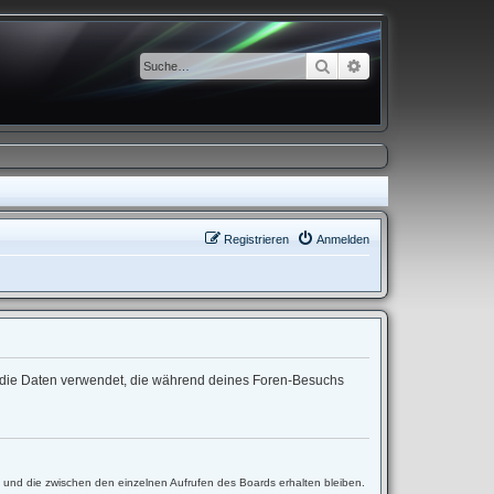
Suche
Erweiterte Suche
Registrieren
Anmelden
“) die Daten verwendet, die während deines Foren-Besuchs
t und die zwischen den einzelnen Aufrufen des Boards erhalten bleiben.