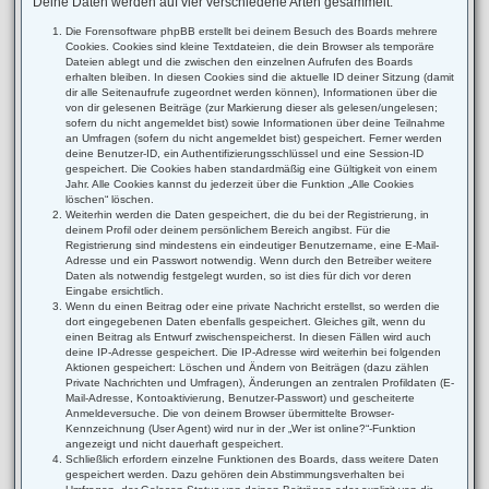
Deine Daten werden auf vier verschiedene Arten gesammelt:
Die Forensoftware phpBB erstellt bei deinem Besuch des Boards mehrere
Cookies. Cookies sind kleine Textdateien, die dein Browser als temporäre
Dateien ablegt und die zwischen den einzelnen Aufrufen des Boards
erhalten bleiben. In diesen Cookies sind die aktuelle ID deiner Sitzung (damit
dir alle Seitenaufrufe zugeordnet werden können), Informationen über die
von dir gelesenen Beiträge (zur Markierung dieser als gelesen/ungelesen;
sofern du nicht angemeldet bist) sowie Informationen über deine Teilnahme
an Umfragen (sofern du nicht angemeldet bist) gespeichert. Ferner werden
deine Benutzer-ID, ein Authentifizierungsschlüssel und eine Session-ID
gespeichert. Die Cookies haben standardmäßig eine Gültigkeit von einem
Jahr. Alle Cookies kannst du jederzeit über die Funktion „Alle Cookies
löschen“ löschen.
Weiterhin werden die Daten gespeichert, die du bei der Registrierung, in
deinem Profil oder deinem persönlichem Bereich angibst. Für die
Registrierung sind mindestens ein eindeutiger Benutzername, eine E-Mail-
Adresse und ein Passwort notwendig. Wenn durch den Betreiber weitere
Daten als notwendig festgelegt wurden, so ist dies für dich vor deren
Eingabe ersichtlich.
Wenn du einen Beitrag oder eine private Nachricht erstellst, so werden die
dort eingegebenen Daten ebenfalls gespeichert. Gleiches gilt, wenn du
einen Beitrag als Entwurf zwischenspeicherst. In diesen Fällen wird auch
deine IP-Adresse gespeichert. Die IP-Adresse wird weiterhin bei folgenden
Aktionen gespeichert: Löschen und Ändern von Beiträgen (dazu zählen
Private Nachrichten und Umfragen), Änderungen an zentralen Profildaten (E-
Mail-Adresse, Kontoaktivierung, Benutzer-Passwort) und gescheiterte
Anmeldeversuche. Die von deinem Browser übermittelte Browser-
Kennzeichnung (User Agent) wird nur in der „Wer ist online?“-Funktion
angezeigt und nicht dauerhaft gespeichert.
Schließlich erfordern einzelne Funktionen des Boards, dass weitere Daten
gespeichert werden. Dazu gehören dein Abstimmungsverhalten bei