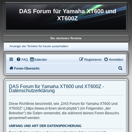
DAS Forum für Yamaha XT600 und
XT600Z
Die nächsten Termine
Anzeige der Termine für heute ausschalten
FAQ
Kalender
Registrieren
Anmelden
S
Foren-Übersicht
u
c
DAS Forum für Yamaha XT600 und XT600Z -
h
Datenschutzerklärung
e
Diese Richtlinie beschreibt, wie „DAS Forum für Yamaha XT600 und
XT600Z“ („https://www.xt-foren.de/xt-phpbb“) (im Folgenden „der
Betreiber“) die Daten verwendet, die während deines Foren-Besuchs
gesammelt werden.
UMFANG UND ART DER DATENSPEICHERUNG