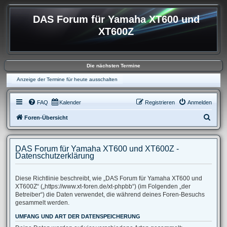
DAS Forum für Yamaha XT600 und
XT600Z
Die nächsten Termine
Anzeige der Termine für heute ausschalten
FAQ
Kalender
Registrieren
Anmelden
S
Foren-Übersicht
u
c
DAS Forum für Yamaha XT600 und XT600Z -
h
Datenschutzerklärung
e
Diese Richtlinie beschreibt, wie „DAS Forum für Yamaha XT600 und
XT600Z“ („https://www.xt-foren.de/xt-phpbb“) (im Folgenden „der
Betreiber“) die Daten verwendet, die während deines Foren-Besuchs
gesammelt werden.
UMFANG UND ART DER DATENSPEICHERUNG