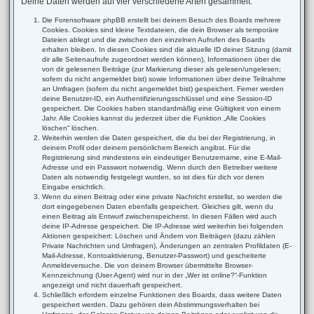
Deine Daten werden auf vier verschiedene Arten gesammelt:
Die Forensoftware phpBB erstellt bei deinem Besuch des Boards mehrere
Cookies. Cookies sind kleine Textdateien, die dein Browser als temporäre
Dateien ablegt und die zwischen den einzelnen Aufrufen des Boards
erhalten bleiben. In diesen Cookies sind die aktuelle ID deiner Sitzung (damit
dir alle Seitenaufrufe zugeordnet werden können), Informationen über die
von dir gelesenen Beiträge (zur Markierung dieser als gelesen/ungelesen;
sofern du nicht angemeldet bist) sowie Informationen über deine Teilnahme
an Umfragen (sofern du nicht angemeldet bist) gespeichert. Ferner werden
deine Benutzer-ID, ein Authentifizierungsschlüssel und eine Session-ID
gespeichert. Die Cookies haben standardmäßig eine Gültigkeit von einem
Jahr. Alle Cookies kannst du jederzeit über die Funktion „Alle Cookies
löschen“ löschen.
Weiterhin werden die Daten gespeichert, die du bei der Registrierung, in
deinem Profil oder deinem persönlichem Bereich angibst. Für die
Registrierung sind mindestens ein eindeutiger Benutzername, eine E-Mail-
Adresse und ein Passwort notwendig. Wenn durch den Betreiber weitere
Daten als notwendig festgelegt wurden, so ist dies für dich vor deren
Eingabe ersichtlich.
Wenn du einen Beitrag oder eine private Nachricht erstellst, so werden die
dort eingegebenen Daten ebenfalls gespeichert. Gleiches gilt, wenn du
einen Beitrag als Entwurf zwischenspeicherst. In diesen Fällen wird auch
deine IP-Adresse gespeichert. Die IP-Adresse wird weiterhin bei folgenden
Aktionen gespeichert: Löschen und Ändern von Beiträgen (dazu zählen
Private Nachrichten und Umfragen), Änderungen an zentralen Profildaten (E-
Mail-Adresse, Kontoaktivierung, Benutzer-Passwort) und gescheiterte
Anmeldeversuche. Die von deinem Browser übermittelte Browser-
Kennzeichnung (User Agent) wird nur in der „Wer ist online?“-Funktion
angezeigt und nicht dauerhaft gespeichert.
Schließlich erfordern einzelne Funktionen des Boards, dass weitere Daten
gespeichert werden. Dazu gehören dein Abstimmungsverhalten bei