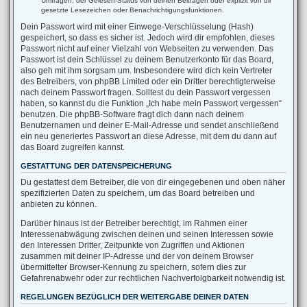
Umfragen, der Gelesen-Status von deinen Beiträgen oder explizit von dir
gesetzte Lesezeichen oder Benachrichtigungsfunktionen.
Dein Passwort wird mit einer Einwege-Verschlüsselung (Hash)
gespeichert, so dass es sicher ist. Jedoch wird dir empfohlen, dieses
Passwort nicht auf einer Vielzahl von Webseiten zu verwenden. Das
Passwort ist dein Schlüssel zu deinem Benutzerkonto für das Board,
also geh mit ihm sorgsam um. Insbesondere wird dich kein Vertreter
des Betreibers, von phpBB Limited oder ein Dritter berechtigterweise
nach deinem Passwort fragen. Solltest du dein Passwort vergessen
haben, so kannst du die Funktion „Ich habe mein Passwort vergessen“
benutzen. Die phpBB-Software fragt dich dann nach deinem
Benutzernamen und deiner E-Mail-Adresse und sendet anschließend
ein neu generiertes Passwort an diese Adresse, mit dem du dann auf
das Board zugreifen kannst.
GESTATTUNG DER DATENSPEICHERUNG
Du gestattest dem Betreiber, die von dir eingegebenen und oben näher
spezifizierten Daten zu speichern, um das Board betreiben und
anbieten zu können.
Darüber hinaus ist der Betreiber berechtigt, im Rahmen einer
Interessenabwägung zwischen deinen und seinen Interessen sowie
den Interessen Dritter, Zeitpunkte von Zugriffen und Aktionen
zusammen mit deiner IP-Adresse und der von deinem Browser
übermittelter Browser-Kennung zu speichern, sofern dies zur
Gefahrenabwehr oder zur rechtlichen Nachverfolgbarkeit notwendig ist.
REGELUNGEN BEZÜGLICH DER WEITERGABE DEINER DATEN