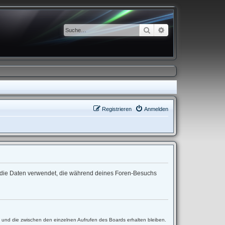
Suche
Erweiterte Suche
Registrieren
Anmelden
“) die Daten verwendet, die während deines Foren-Besuchs
t und die zwischen den einzelnen Aufrufen des Boards erhalten bleiben.