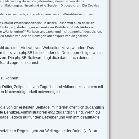
(zur Markierung dieser als gelesen/ungelesen; sofern du nicht
entifizierungsschlüssel und eine Session-ID gespeichert. Die Cookies
destens ein eindeutiger Benutzername, eine E-Mail-Adresse und ein
s Entwurf zwischenspeicherst. In diesen Fällen wird auch deine IP-
 Umfragen), Änderungen an zentralen Profildaten (E-Mail-Adresse,
 „Wer ist online?“-Funktion angezeigt und nicht dauerhaft gespeichert.
n-Status von deinen Beiträgen oder explizit von dir gesetzte
icht auf einer Vielzahl von Webseiten zu verwenden. Das
reibers, von phpBB Limited oder ein Dritter berechtigterweise
tzen. Die phpBB-Software fragt dich dann nach deinem
oard zugreifen kannst.
n zu können.
Dritter, Zeitpunkte von Zugriffen und Aktionen zusammen mit
n Nachverfolgbarkeit notwendig ist.
 von dir erstellten Beiträge im Internet öffentlich zugänglich
rte Benutzer, Administratoren etc.) zugänglich sind. Wenn du
dabei jedoch nur für den Betreiber und von ihm beauftragte
esetzlicher Regelungen zur Weitergabe der Daten (z. B. an