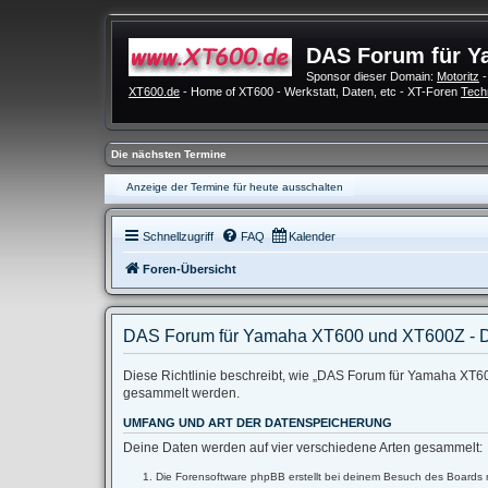
DAS Forum für Y
Sponsor dieser Domain:
Motoritz
-
XT600.de
- Home of XT600 - Werkstatt, Daten, etc - XT-Foren
Tech
Die nächsten Termine
Anzeige der Termine für heute ausschalten
Schnellzugriff
FAQ
Kalender
Foren-Übersicht
DAS Forum für Yamaha XT600 und XT600Z - D
Diese Richtlinie beschreibt, wie „DAS Forum für Yamaha XT60
gesammelt werden.
UMFANG UND ART DER DATENSPEICHERUNG
Deine Daten werden auf vier verschiedene Arten gesammelt:
Die Forensoftware phpBB erstellt bei deinem Besuch des Boards m