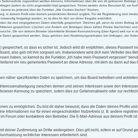
alle Seitenaufrufe zugeordnet werden können), Informationen über die von dir gelesenen Beiträge 
ragen (sofern du nicht angemeldet bist) gespeichert. Ferner werden deine Benutzer-ID, ein Auth
kannst du jederzeit über die Funktion „Alle Cookies löschen“ löschen.
rung, in deinem Profil oder deinem persönlichem Bereich angibst. Für die Registrierung sind min
twendig festgelegt wurden, so ist dies für dich vor deren Eingabe ersichtlich.
erden die dort eingegebenen Daten ebenfalls gespeichert. Gleiches gilt, wenn du einen Beitrag al
n Aktionen gespeichert: Löschen und Ändern von Beiträgen (dazu zählen Private Nachrichten und
rsuche. Die von deinem Browser übermittelte Browser-Kennzeichnung (User Agent) wird nur in der
ere Daten gespeichert werden. Dazu gehören dein Abstimmungsverhalten bei Umfragen, der Gelese
gespeichert, so dass es sicher ist. Jedoch wird dir empfohlen, dieses Passwort n
Board, also geh mit ihm sorgsam um. Insbesondere wird dich kein Vertreter des Bet
gessen haben, so kannst du die Funktion „Ich habe mein Passwort vergessen“ benu
eßend ein neu generiertes Passwort an diese Adresse, mit dem du dann auf das B
ben näher spezifizierten Daten zu speichern, um das Board betreiben und anbiete
r Interessenabwägung zwischen deinen und seinen Interessen sowie den Interessen 
Browser-Kennung zu speichern, sofern dies zur Gefahrenabwehr oder zur rechtliche
en zu ermöglichen. Du bist dir daher bewusst, dass die Daten deines Profils und die
ne Informationen nur für einen eingeschränkten Nutzerkreis (z. B. andere registrie
 Forum oder kontaktiere den Betreiber. Die E-Mail-Adresse aus deinem Profil ist 
it deiner Zustimmung an Dritte weitergeben. Dies gilt nicht, sofern er auf Grund g
Durchsetzung rechtlicher Interessen erforderlich sind.