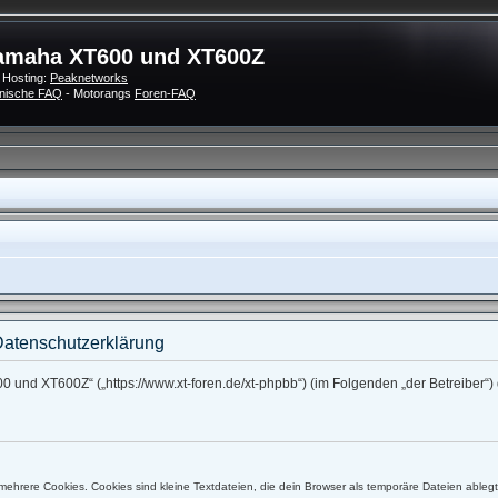
amaha XT600 und XT600Z
 Hosting:
Peaknetworks
nische FAQ
- Motorangs
Foren-FAQ
atenschutzerklärung
0 und XT600Z“ („https://www.xt-foren.de/xt-phpbb“) (im Folgenden „der Betreiber
ehrere Cookies. Cookies sind kleine Textdateien, die dein Browser als temporäre Dateien ableg