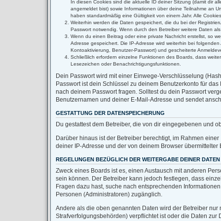
In diesen Cookies sind die aktuelle ID deiner Sitzung (damit dir 
angemeldet bist) sowie Informationen über deine Teilnahme an Umf
haben standardmäßig eine Gültigkeit von einem Jahr. Alle Cookies 
Weiterhin werden die Daten gespeichert, die du bei der Registrie
Passwort notwendig. Wenn durch den Betreiber weitere Daten als no
Wenn du einen Beitrag oder eine private Nachricht erstellst, so w
Adresse gespeichert. Die IP-Adresse wird weiterhin bei folgende
Kontoaktivierung, Benutzer-Passwort) und gescheiterte Anmeldeve
Schließlich erfordern einzelne Funktionen des Boards, dass weit
Lesezeichen oder Benachrichtigungsfunktionen.
Dein Passwort wird mit einer Einwege-Verschlüsselung (Hash) 
Passwort ist dein Schlüssel zu deinem Benutzerkonto für das 
nach deinem Passwort fragen. Solltest du dein Passwort ver
Benutzernamen und deiner E-Mail-Adresse und sendet anschli
GESTATTUNG DER DATENSPEICHERUNG
Du gestattest dem Betreiber, die von dir eingegebenen und o
Darüber hinaus ist der Betreiber berechtigt, im Rahmen eine
deiner IP-Adresse und der von deinem Browser übermittelter 
REGELUNGEN BEZÜGLICH DER WEITERGABE DEINER DATEN
Zweck eines Boards ist es, einen Austausch mit anderen Person
sein können. Der Betreiber kann jedoch festlegen, dass einzel
Fragen dazu hast, suche nach entsprechenden Informationen im
Personen (Administratoren) zugänglich.
Andere als die oben genannten Daten wird der Betreiber nur m
Strafverfolgungsbehörden) verpflichtet ist oder die Daten zur 