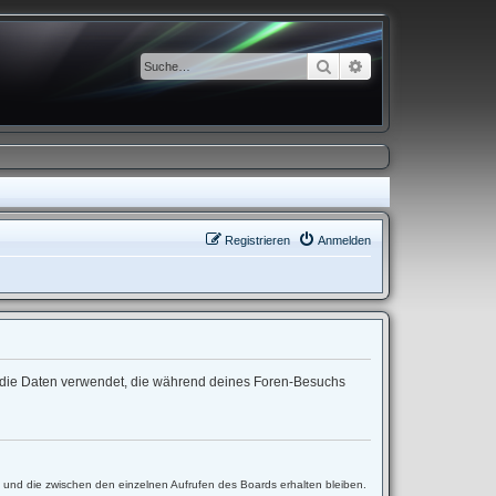
Suche
Erweiterte Suche
Registrieren
Anmelden
“) die Daten verwendet, die während deines Foren-Besuchs
t und die zwischen den einzelnen Aufrufen des Boards erhalten bleiben.