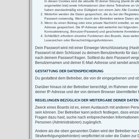
In diesen Cookies sind die aktuelle ID deiner Sitzung (damit dir 
angemeldet bist) sowie Informationen über deine Teilnahme an Umf
haben standardmäßig eine Gültigkeit von einem Jahr. Alle Cookies 
Weiterhin werden die Daten gespeichert, die du bei der Registrie
Passwort notwendig. Wenn durch den Betreiber weitere Daten als no
Wenn du einen Beitrag oder eine private Nachricht erstellst, so w
Adresse gespeichert. Die IP-Adresse wird weiterhin bei folgende
Kontoaktivierung, Benutzer-Passwort) und gescheiterte Anmeldeve
Schließlich erfordern einzelne Funktionen des Boards, dass weit
Lesezeichen oder Benachrichtigungsfunktionen.
Dein Passwort wird mit einer Einwege-Verschlüsselung (Hash) 
Passwort ist dein Schlüssel zu deinem Benutzerkonto für das 
nach deinem Passwort fragen. Solltest du dein Passwort ver
Benutzernamen und deiner E-Mail-Adresse und sendet anschli
GESTATTUNG DER DATENSPEICHERUNG
Du gestattest dem Betreiber, die von dir eingegebenen und o
Darüber hinaus ist der Betreiber berechtigt, im Rahmen eine
deiner IP-Adresse und der von deinem Browser übermittelter 
REGELUNGEN BEZÜGLICH DER WEITERGABE DEINER DATEN
Zweck eines Boards ist es, einen Austausch mit anderen Person
sein können. Der Betreiber kann jedoch festlegen, dass einzel
Fragen dazu hast, suche nach entsprechenden Informationen im
Personen (Administratoren) zugänglich.
Andere als die oben genannten Daten wird der Betreiber nur m
Strafverfolgungsbehörden) verpflichtet ist oder die Daten zur 