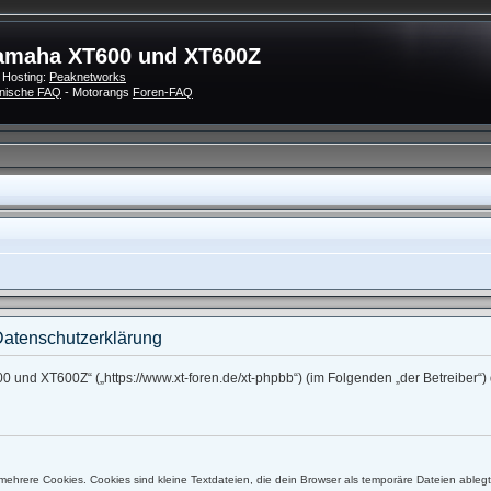
amaha XT600 und XT600Z
 Hosting:
Peaknetworks
nische FAQ
- Motorangs
Foren-FAQ
atenschutzerklärung
0 und XT600Z“ („https://www.xt-foren.de/xt-phpbb“) (im Folgenden „der Betreiber
ehrere Cookies. Cookies sind kleine Textdateien, die dein Browser als temporäre Dateien ableg