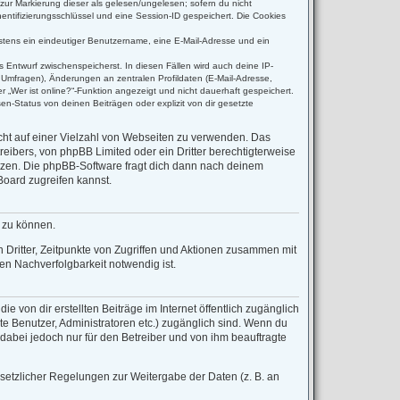
(zur Markierung dieser als gelesen/ungelesen; sofern du nicht
entifizierungsschlüssel und eine Session-ID gespeichert. Die Cookies
destens ein eindeutiger Benutzername, eine E-Mail-Adresse und ein
s Entwurf zwischenspeicherst. In diesen Fällen wird auch deine IP-
 Umfragen), Änderungen an zentralen Profildaten (E-Mail-Adresse,
 „Wer ist online?“-Funktion angezeigt und nicht dauerhaft gespeichert.
n-Status von deinen Beiträgen oder explizit von dir gesetzte
icht auf einer Vielzahl von Webseiten zu verwenden. Das
reibers, von phpBB Limited oder ein Dritter berechtigterweise
tzen. Die phpBB-Software fragt dich dann nach deinem
oard zugreifen kannst.
n zu können.
Dritter, Zeitpunkte von Zugriffen und Aktionen zusammen mit
n Nachverfolgbarkeit notwendig ist.
 von dir erstellten Beiträge im Internet öffentlich zugänglich
rte Benutzer, Administratoren etc.) zugänglich sind. Wenn du
dabei jedoch nur für den Betreiber und von ihm beauftragte
esetzlicher Regelungen zur Weitergabe der Daten (z. B. an