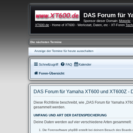
DAS Forum für Y
Sponsor dieser Domain:
Motoritz
-
XT600.de
- Home of XT600 - Werkstatt, Daten, etc - XT-Foren
Tech
Die nächsten Termine
Anzeige der Termine für heute ausschalten
Schnellzugriff
FAQ
Kalender
Foren-Übersicht
DAS Forum für Yamaha XT600 und XT600Z - D
Diese Richtlinie beschreibt, wie „DAS Forum für Yamaha XT60
gesammelt werden.
UMFANG UND ART DER DATENSPEICHERUNG
Deine Daten werden auf vier verschiedene Arten gesammelt:
Die Forensoftware phpBB erstellt bei deinem Besuch des Boards m