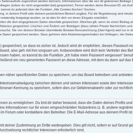
alle Seitenaufrufe zugeordnet werden können), Informationen über die von dir gelesenen Beiträge 
ragen (sofern du nicht angemeldet bist) gespeichert. Ferner werden deine Benutzer-ID, ein Auth
kannst du jederzeit über die Funktion „Alle Cookies löschen“ löschen.
rung, in deinem Profil oder deinem persönlichem Bereich angibst. Für die Registrierung sind min
twendig festgelegt wurden, so ist dies für dich vor deren Eingabe ersichtlich.
erden die dort eingegebenen Daten ebenfalls gespeichert. Gleiches gilt, wenn du einen Beitrag al
n Aktionen gespeichert: Löschen und Ändern von Beiträgen (dazu zählen Private Nachrichten und
rsuche. Die von deinem Browser übermittelte Browser-Kennzeichnung (User Agent) wird nur in der
ere Daten gespeichert werden. Dazu gehören dein Abstimmungsverhalten bei Umfragen, der Gelese
gespeichert, so dass es sicher ist. Jedoch wird dir empfohlen, dieses Passwort n
Board, also geh mit ihm sorgsam um. Insbesondere wird dich kein Vertreter des Bet
gessen haben, so kannst du die Funktion „Ich habe mein Passwort vergessen“ benu
eßend ein neu generiertes Passwort an diese Adresse, mit dem du dann auf das B
ben näher spezifizierten Daten zu speichern, um das Board betreiben und anbiete
r Interessenabwägung zwischen deinen und seinen Interessen sowie den Interessen 
Browser-Kennung zu speichern, sofern dies zur Gefahrenabwehr oder zur rechtliche
en zu ermöglichen. Du bist dir daher bewusst, dass die Daten deines Profils und die
ne Informationen nur für einen eingeschränkten Nutzerkreis (z. B. andere registrie
 Forum oder kontaktiere den Betreiber. Die E-Mail-Adresse aus deinem Profil ist 
it deiner Zustimmung an Dritte weitergeben. Dies gilt nicht, sofern er auf Grund g
Durchsetzung rechtlicher Interessen erforderlich sind.