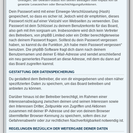
Umfragen, der Gelesen-Status von deinen Beiträgen oder explizit von dir
gesetzte Lesezeichen oder Benachrichtigungsfunktionen.
Dein Passwort wird mit einer Einwege-Verschlüsselung (Hash)
gespeichert, so dass es sicher ist. Jedoch wird dir empfohlen, dieses
Passwort nicht auf einer Vielzahl von Webseiten zu verwenden. Das
Passwort ist dein Schlüssel zu deinem Benutzerkonto für das Board,
also geh mit ihm sorgsam um. Insbesondere wird dich kein Vertreter
des Betreibers, von phpBB Limited oder ein Dritter berechtigterweise
nach deinem Passwort fragen. Solltest du dein Passwort vergessen
haben, so kannst du die Funktion „Ich habe mein Passwort vergessen“
benutzen. Die phpBB-Software fragt dich dann nach deinem
Benutzernamen und deiner E-Mail-Adresse und sendet anschließend
ein neu generiertes Passwort an diese Adresse, mit dem du dann auf
das Board zugreifen kannst.
GESTATTUNG DER DATENSPEICHERUNG
Du gestattest dem Betreiber, die von dir eingegebenen und oben näher
spezifizierten Daten zu speichern, um das Board betreiben und
anbieten zu können.
Darüber hinaus ist der Betreiber berechtigt, im Rahmen einer
Interessenabwägung zwischen deinen und seinen Interessen sowie
den Interessen Dritter, Zeitpunkte von Zugriffen und Aktionen
zusammen mit deiner IP-Adresse und der von deinem Browser
übermittelter Browser-Kennung zu speichern, sofern dies zur
Gefahrenabwehr oder zur rechtlichen Nachverfolgbarkeit notwendig ist.
REGELUNGEN BEZÜGLICH DER WEITERGABE DEINER DATEN