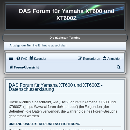
DAS Forum für Yamaha XT600 und
XT600Z
Die nächsten Termine
Anzeige der Termine für heute ausschalten
FAQ
Kalender
Registrieren
Anmelden
S
Foren-Übersicht
u
c
DAS Forum für Yamaha XT600 und XT600Z -
h
Datenschutzerklärung
e
Diese Richtlinie beschreibt, wie „DAS Forum für Yamaha XT600 und
XT600Z“ („https://www.xt-foren.de/xt-phpbb“) (im Folgenden „der
Betreiber“) die Daten verwendet, die während deines Foren-Besuchs
gesammelt werden.
UMFANG UND ART DER DATENSPEICHERUNG