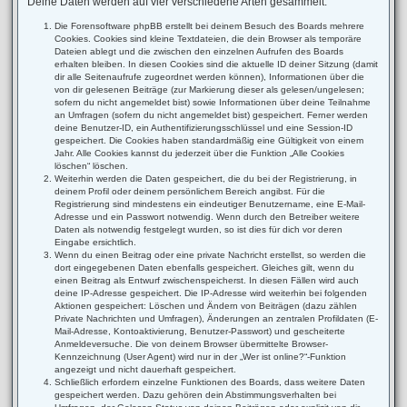
Deine Daten werden auf vier verschiedene Arten gesammelt:
Die Forensoftware phpBB erstellt bei deinem Besuch des Boards mehrere
Cookies. Cookies sind kleine Textdateien, die dein Browser als temporäre
Dateien ablegt und die zwischen den einzelnen Aufrufen des Boards
erhalten bleiben. In diesen Cookies sind die aktuelle ID deiner Sitzung (damit
dir alle Seitenaufrufe zugeordnet werden können), Informationen über die
von dir gelesenen Beiträge (zur Markierung dieser als gelesen/ungelesen;
sofern du nicht angemeldet bist) sowie Informationen über deine Teilnahme
an Umfragen (sofern du nicht angemeldet bist) gespeichert. Ferner werden
deine Benutzer-ID, ein Authentifizierungsschlüssel und eine Session-ID
gespeichert. Die Cookies haben standardmäßig eine Gültigkeit von einem
Jahr. Alle Cookies kannst du jederzeit über die Funktion „Alle Cookies
löschen“ löschen.
Weiterhin werden die Daten gespeichert, die du bei der Registrierung, in
deinem Profil oder deinem persönlichem Bereich angibst. Für die
Registrierung sind mindestens ein eindeutiger Benutzername, eine E-Mail-
Adresse und ein Passwort notwendig. Wenn durch den Betreiber weitere
Daten als notwendig festgelegt wurden, so ist dies für dich vor deren
Eingabe ersichtlich.
Wenn du einen Beitrag oder eine private Nachricht erstellst, so werden die
dort eingegebenen Daten ebenfalls gespeichert. Gleiches gilt, wenn du
einen Beitrag als Entwurf zwischenspeicherst. In diesen Fällen wird auch
deine IP-Adresse gespeichert. Die IP-Adresse wird weiterhin bei folgenden
Aktionen gespeichert: Löschen und Ändern von Beiträgen (dazu zählen
Private Nachrichten und Umfragen), Änderungen an zentralen Profildaten (E-
Mail-Adresse, Kontoaktivierung, Benutzer-Passwort) und gescheiterte
Anmeldeversuche. Die von deinem Browser übermittelte Browser-
Kennzeichnung (User Agent) wird nur in der „Wer ist online?“-Funktion
angezeigt und nicht dauerhaft gespeichert.
Schließlich erfordern einzelne Funktionen des Boards, dass weitere Daten
gespeichert werden. Dazu gehören dein Abstimmungsverhalten bei