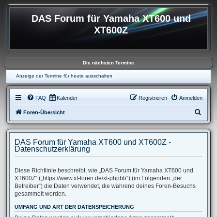
DAS Forum für Yamaha XT600 und
XT600Z
Die nächsten Termine
Anzeige der Termine für heute ausschalten
FAQ
Kalender
Registrieren
Anmelden
S
Foren-Übersicht
u
c
DAS Forum für Yamaha XT600 und XT600Z -
h
Datenschutzerklärung
e
Diese Richtlinie beschreibt, wie „DAS Forum für Yamaha XT600 und
XT600Z“ („https://www.xt-foren.de/xt-phpbb“) (im Folgenden „der
Betreiber“) die Daten verwendet, die während deines Foren-Besuchs
gesammelt werden.
UMFANG UND ART DER DATENSPEICHERUNG