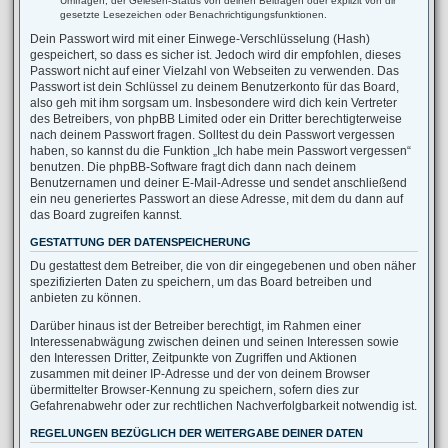
Umfragen, der Gelesen-Status von deinen Beiträgen oder explizit von dir
gesetzte Lesezeichen oder Benachrichtigungsfunktionen.
Dein Passwort wird mit einer Einwege-Verschlüsselung (Hash)
gespeichert, so dass es sicher ist. Jedoch wird dir empfohlen, dieses
Passwort nicht auf einer Vielzahl von Webseiten zu verwenden. Das
Passwort ist dein Schlüssel zu deinem Benutzerkonto für das Board,
also geh mit ihm sorgsam um. Insbesondere wird dich kein Vertreter
des Betreibers, von phpBB Limited oder ein Dritter berechtigterweise
nach deinem Passwort fragen. Solltest du dein Passwort vergessen
haben, so kannst du die Funktion „Ich habe mein Passwort vergessen“
benutzen. Die phpBB-Software fragt dich dann nach deinem
Benutzernamen und deiner E-Mail-Adresse und sendet anschließend
ein neu generiertes Passwort an diese Adresse, mit dem du dann auf
das Board zugreifen kannst.
GESTATTUNG DER DATENSPEICHERUNG
Du gestattest dem Betreiber, die von dir eingegebenen und oben näher
spezifizierten Daten zu speichern, um das Board betreiben und
anbieten zu können.
Darüber hinaus ist der Betreiber berechtigt, im Rahmen einer
Interessenabwägung zwischen deinen und seinen Interessen sowie
den Interessen Dritter, Zeitpunkte von Zugriffen und Aktionen
zusammen mit deiner IP-Adresse und der von deinem Browser
übermittelter Browser-Kennung zu speichern, sofern dies zur
Gefahrenabwehr oder zur rechtlichen Nachverfolgbarkeit notwendig ist.
REGELUNGEN BEZÜGLICH DER WEITERGABE DEINER DATEN