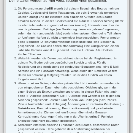
Deine Daten werden auf vier verschiedene Arten gesammelt:
Die Forensoftware phpBB erstellt bei deinem Besuch des Boards mehrere
Cookies. Cookies sind kleine Textdateien, die dein Browser als temporäre
Dateien ablegt und die zwischen den einzelnen Aufrufen des Boards
erhalten bleiben. In diesen Cookies sind die aktuelle ID deiner Sitzung (damit
dir alle Seitenaufrufe zugeordnet werden können), Informationen über die
von dir gelesenen Beiträge (zur Markierung dieser als gelesen/ungelesen;
sofern du nicht angemeldet bist) sowie Informationen über deine Teilnahme
an Umfragen (sofern du nicht angemeldet bist) gespeichert. Ferner werden
deine Benutzer-ID, ein Authentifizierungsschlüssel und eine Session-ID
gespeichert. Die Cookies haben standardmäßig eine Gültigkeit von einem
Jahr. Alle Cookies kannst du jederzeit über die Funktion „Alle Cookies
löschen“ löschen.
Weiterhin werden die Daten gespeichert, die du bei der Registrierung, in
deinem Profil oder deinem persönlichem Bereich angibst. Für die
Registrierung sind mindestens ein eindeutiger Benutzername, eine E-Mail-
Adresse und ein Passwort notwendig. Wenn durch den Betreiber weitere
Daten als notwendig festgelegt wurden, so ist dies für dich vor deren
Eingabe ersichtlich.
Wenn du einen Beitrag oder eine private Nachricht erstellst, so werden die
dort eingegebenen Daten ebenfalls gespeichert. Gleiches gilt, wenn du
einen Beitrag als Entwurf zwischenspeicherst. In diesen Fällen wird auch
deine IP-Adresse gespeichert. Die IP-Adresse wird weiterhin bei folgenden
Aktionen gespeichert: Löschen und Ändern von Beiträgen (dazu zählen
Private Nachrichten und Umfragen), Änderungen an zentralen Profildaten (E-
Mail-Adresse, Kontoaktivierung, Benutzer-Passwort) und gescheiterte
Anmeldeversuche. Die von deinem Browser übermittelte Browser-
Kennzeichnung (User Agent) wird nur in der „Wer ist online?“-Funktion
angezeigt und nicht dauerhaft gespeichert.
Schließlich erfordern einzelne Funktionen des Boards, dass weitere Daten
gespeichert werden. Dazu gehören dein Abstimmungsverhalten bei