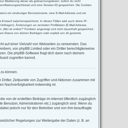
(zur Markierung dieser als gelesen/ungelesen; sofern du nicht
entifizierungsschlüssel und eine Session-ID gespeichert. Die Cookies
destens ein eindeutiger Benutzername, eine E-Mail-Adresse und ein
s Entwurf zwischenspeicherst. In diesen Fällen wird auch deine IP-
 Umfragen), Änderungen an zentralen Profildaten (E-Mail-Adresse,
 „Wer ist online?“-Funktion angezeigt und nicht dauerhaft gespeichert.
n-Status von deinen Beiträgen oder explizit von dir gesetzte
icht auf einer Vielzahl von Webseiten zu verwenden. Das
reibers, von phpBB Limited oder ein Dritter berechtigterweise
tzen. Die phpBB-Software fragt dich dann nach deinem
oard zugreifen kannst.
n zu können.
Dritter, Zeitpunkte von Zugriffen und Aktionen zusammen mit
n Nachverfolgbarkeit notwendig ist.
 von dir erstellten Beiträge im Internet öffentlich zugänglich
rte Benutzer, Administratoren etc.) zugänglich sind. Wenn du
dabei jedoch nur für den Betreiber und von ihm beauftragte
esetzlicher Regelungen zur Weitergabe der Daten (z. B. an