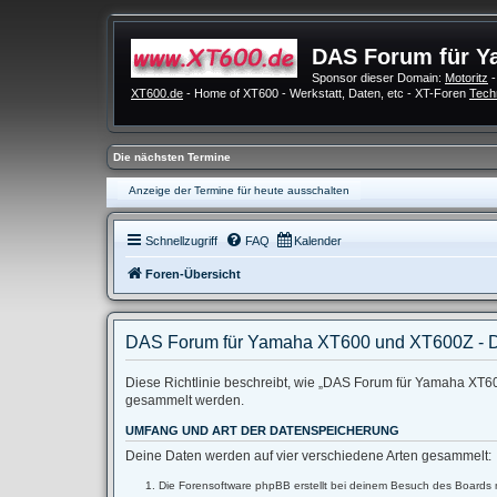
DAS Forum für Y
Sponsor dieser Domain:
Motoritz
-
XT600.de
- Home of XT600 - Werkstatt, Daten, etc - XT-Foren
Tech
Die nächsten Termine
Anzeige der Termine für heute ausschalten
Schnellzugriff
FAQ
Kalender
Foren-Übersicht
DAS Forum für Yamaha XT600 und XT600Z - D
Diese Richtlinie beschreibt, wie „DAS Forum für Yamaha XT60
gesammelt werden.
UMFANG UND ART DER DATENSPEICHERUNG
Deine Daten werden auf vier verschiedene Arten gesammelt:
Die Forensoftware phpBB erstellt bei deinem Besuch des Boards m