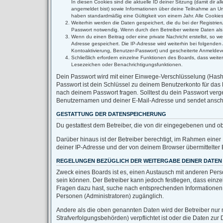
In diesen Cookies sind die aktuelle ID deiner Sitzung (damit dir 
angemeldet bist) sowie Informationen über deine Teilnahme an Umf
haben standardmäßig eine Gültigkeit von einem Jahr. Alle Cookies 
Weiterhin werden die Daten gespeichert, die du bei der Registrie
Passwort notwendig. Wenn durch den Betreiber weitere Daten als no
Wenn du einen Beitrag oder eine private Nachricht erstellst, so w
Adresse gespeichert. Die IP-Adresse wird weiterhin bei folgende
Kontoaktivierung, Benutzer-Passwort) und gescheiterte Anmeldeve
Schließlich erfordern einzelne Funktionen des Boards, dass weit
Lesezeichen oder Benachrichtigungsfunktionen.
Dein Passwort wird mit einer Einwege-Verschlüsselung (Hash) 
Passwort ist dein Schlüssel zu deinem Benutzerkonto für das 
nach deinem Passwort fragen. Solltest du dein Passwort ver
Benutzernamen und deiner E-Mail-Adresse und sendet anschli
GESTATTUNG DER DATENSPEICHERUNG
Du gestattest dem Betreiber, die von dir eingegebenen und o
Darüber hinaus ist der Betreiber berechtigt, im Rahmen eine
deiner IP-Adresse und der von deinem Browser übermittelter 
REGELUNGEN BEZÜGLICH DER WEITERGABE DEINER DATEN
Zweck eines Boards ist es, einen Austausch mit anderen Person
sein können. Der Betreiber kann jedoch festlegen, dass einzel
Fragen dazu hast, suche nach entsprechenden Informationen im
Personen (Administratoren) zugänglich.
Andere als die oben genannten Daten wird der Betreiber nur m
Strafverfolgungsbehörden) verpflichtet ist oder die Daten zur 