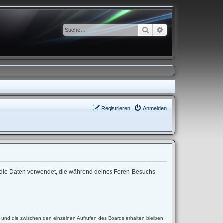
Suche
Erweiterte Suche
Registrieren
Anmelden
“) die Daten verwendet, die während deines Foren-Besuchs
t und die zwischen den einzelnen Aufrufen des Boards erhalten bleiben.