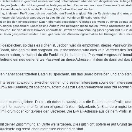
alle Seitenaufrufe zugeordnet werden können), Informationen über die von dir gelesenen Beiträge 
ragen (sofern du nicht angemeldet bist) gespeichert. Ferner werden deine Benutzer-ID, ein Auth
kannst du jederzeit über die Funktion „Alle Cookies löschen“ löschen.
rung, in deinem Profil oder deinem persönlichem Bereich angibst. Für die Registrierung sind min
twendig festgelegt wurden, so ist dies für dich vor deren Eingabe ersichtlich.
erden die dort eingegebenen Daten ebenfalls gespeichert. Gleiches gilt, wenn du einen Beitrag al
n Aktionen gespeichert: Löschen und Ändern von Beiträgen (dazu zählen Private Nachrichten und
rsuche. Die von deinem Browser übermittelte Browser-Kennzeichnung (User Agent) wird nur in der
ere Daten gespeichert werden. Dazu gehören dein Abstimmungsverhalten bei Umfragen, der Gelese
gespeichert, so dass es sicher ist. Jedoch wird dir empfohlen, dieses Passwort n
Board, also geh mit ihm sorgsam um. Insbesondere wird dich kein Vertreter des Bet
gessen haben, so kannst du die Funktion „Ich habe mein Passwort vergessen“ benu
eßend ein neu generiertes Passwort an diese Adresse, mit dem du dann auf das B
ben näher spezifizierten Daten zu speichern, um das Board betreiben und anbiete
r Interessenabwägung zwischen deinen und seinen Interessen sowie den Interessen 
Browser-Kennung zu speichern, sofern dies zur Gefahrenabwehr oder zur rechtliche
en zu ermöglichen. Du bist dir daher bewusst, dass die Daten deines Profils und die
ne Informationen nur für einen eingeschränkten Nutzerkreis (z. B. andere registrie
 Forum oder kontaktiere den Betreiber. Die E-Mail-Adresse aus deinem Profil ist 
it deiner Zustimmung an Dritte weitergeben. Dies gilt nicht, sofern er auf Grund g
Durchsetzung rechtlicher Interessen erforderlich sind.