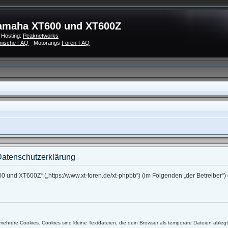
amaha XT600 und XT600Z
 Hosting:
Peaknetworks
nische FAQ
- Motorangs
Foren-FAQ
atenschutzerklärung
0 und XT600Z“ („https://www.xt-foren.de/xt-phpbb“) (im Folgenden „der Betreiber
ehrere Cookies. Cookies sind kleine Textdateien, die dein Browser als temporäre Dateien ableg