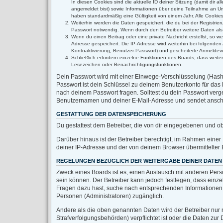
In diesen Cookies sind die aktuelle ID deiner Sitzung (damit dir 
angemeldet bist) sowie Informationen über deine Teilnahme an Umf
haben standardmäßig eine Gültigkeit von einem Jahr. Alle Cookies 
Weiterhin werden die Daten gespeichert, die du bei der Registrie
Passwort notwendig. Wenn durch den Betreiber weitere Daten als no
Wenn du einen Beitrag oder eine private Nachricht erstellst, so w
Adresse gespeichert. Die IP-Adresse wird weiterhin bei folgende
Kontoaktivierung, Benutzer-Passwort) und gescheiterte Anmeldeve
Schließlich erfordern einzelne Funktionen des Boards, dass weit
Lesezeichen oder Benachrichtigungsfunktionen.
Dein Passwort wird mit einer Einwege-Verschlüsselung (Hash) 
Passwort ist dein Schlüssel zu deinem Benutzerkonto für das 
nach deinem Passwort fragen. Solltest du dein Passwort ver
Benutzernamen und deiner E-Mail-Adresse und sendet anschli
GESTATTUNG DER DATENSPEICHERUNG
Du gestattest dem Betreiber, die von dir eingegebenen und o
Darüber hinaus ist der Betreiber berechtigt, im Rahmen eine
deiner IP-Adresse und der von deinem Browser übermittelter 
REGELUNGEN BEZÜGLICH DER WEITERGABE DEINER DATEN
Zweck eines Boards ist es, einen Austausch mit anderen Person
sein können. Der Betreiber kann jedoch festlegen, dass einzel
Fragen dazu hast, suche nach entsprechenden Informationen im
Personen (Administratoren) zugänglich.
Andere als die oben genannten Daten wird der Betreiber nur m
Strafverfolgungsbehörden) verpflichtet ist oder die Daten zur 