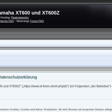
amaha XT600 und XT600Z
 Hosting:
Peaknetworks
nische FAQ
- Motorangs
Foren-FAQ
atenschutzerklärung
0 und XT600Z“ („https://www.xt-foren.de/xt-phpbb“) (im Folgenden „der Betreiber
ehrere Cookies. Cookies sind kleine Textdateien, die dein Browser als temporäre Dateien ableg