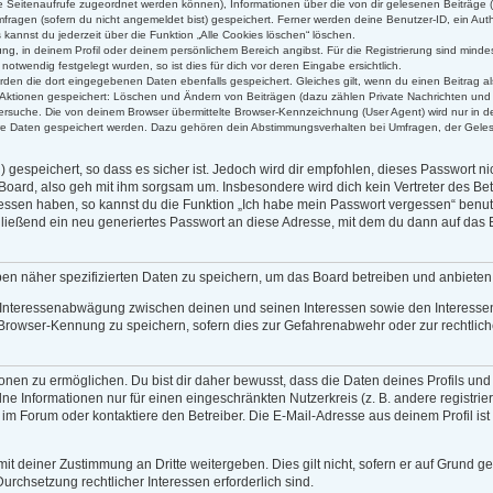
alle Seitenaufrufe zugeordnet werden können), Informationen über die von dir gelesenen Beiträge 
ragen (sofern du nicht angemeldet bist) gespeichert. Ferner werden deine Benutzer-ID, ein Auth
kannst du jederzeit über die Funktion „Alle Cookies löschen“ löschen.
rung, in deinem Profil oder deinem persönlichem Bereich angibst. Für die Registrierung sind min
twendig festgelegt wurden, so ist dies für dich vor deren Eingabe ersichtlich.
erden die dort eingegebenen Daten ebenfalls gespeichert. Gleiches gilt, wenn du einen Beitrag al
n Aktionen gespeichert: Löschen und Ändern von Beiträgen (dazu zählen Private Nachrichten und
rsuche. Die von deinem Browser übermittelte Browser-Kennzeichnung (User Agent) wird nur in der
ere Daten gespeichert werden. Dazu gehören dein Abstimmungsverhalten bei Umfragen, der Gelese
gespeichert, so dass es sicher ist. Jedoch wird dir empfohlen, dieses Passwort n
Board, also geh mit ihm sorgsam um. Insbesondere wird dich kein Vertreter des Bet
gessen haben, so kannst du die Funktion „Ich habe mein Passwort vergessen“ benu
eßend ein neu generiertes Passwort an diese Adresse, mit dem du dann auf das B
ben näher spezifizierten Daten zu speichern, um das Board betreiben und anbiete
r Interessenabwägung zwischen deinen und seinen Interessen sowie den Interessen 
Browser-Kennung zu speichern, sofern dies zur Gefahrenabwehr oder zur rechtliche
en zu ermöglichen. Du bist dir daher bewusst, dass die Daten deines Profils und die
ne Informationen nur für einen eingeschränkten Nutzerkreis (z. B. andere registrie
 Forum oder kontaktiere den Betreiber. Die E-Mail-Adresse aus deinem Profil ist 
it deiner Zustimmung an Dritte weitergeben. Dies gilt nicht, sofern er auf Grund g
Durchsetzung rechtlicher Interessen erforderlich sind.