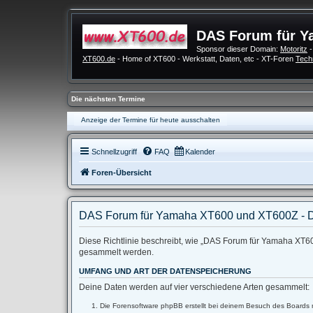
DAS Forum für Y
Sponsor dieser Domain:
Motoritz
-
XT600.de
- Home of XT600 - Werkstatt, Daten, etc - XT-Foren
Tech
Die nächsten Termine
Anzeige der Termine für heute ausschalten
Schnellzugriff
FAQ
Kalender
Foren-Übersicht
DAS Forum für Yamaha XT600 und XT600Z - D
Diese Richtlinie beschreibt, wie „DAS Forum für Yamaha XT60
gesammelt werden.
UMFANG UND ART DER DATENSPEICHERUNG
Deine Daten werden auf vier verschiedene Arten gesammelt:
Die Forensoftware phpBB erstellt bei deinem Besuch des Boards m