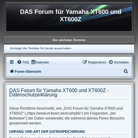
DAS Forum für Yamaha XT600 und
XT600Z
Die nächsten Termine
Anzeige der Termine für heute ausschalten
FAQ
Kalender
Registrieren
Anmelden
S
Foren-Übersicht
u
c
DAS Forum für Yamaha XT600 und XT600Z -
h
Datenschutzerklärung
e
Diese Richtlinie beschreibt, wie „DAS Forum für Yamaha XT600 und
XT600Z“ („https://www.xt-foren.de/xt-phpbb“) (im Folgenden „der
Betreiber“) die Daten verwendet, die während deines Foren-Besuchs
gesammelt werden.
UMFANG UND ART DER DATENSPEICHERUNG