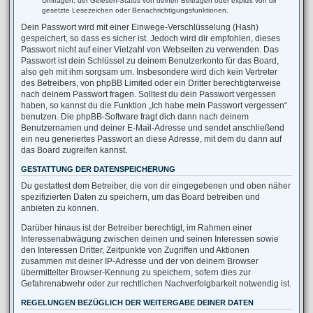
Umfragen, der Gelesen-Status von deinen Beiträgen oder explizit von dir
gesetzte Lesezeichen oder Benachrichtigungsfunktionen.
Dein Passwort wird mit einer Einwege-Verschlüsselung (Hash)
gespeichert, so dass es sicher ist. Jedoch wird dir empfohlen, dieses
Passwort nicht auf einer Vielzahl von Webseiten zu verwenden. Das
Passwort ist dein Schlüssel zu deinem Benutzerkonto für das Board,
also geh mit ihm sorgsam um. Insbesondere wird dich kein Vertreter
des Betreibers, von phpBB Limited oder ein Dritter berechtigterweise
nach deinem Passwort fragen. Solltest du dein Passwort vergessen
haben, so kannst du die Funktion „Ich habe mein Passwort vergessen“
benutzen. Die phpBB-Software fragt dich dann nach deinem
Benutzernamen und deiner E-Mail-Adresse und sendet anschließend
ein neu generiertes Passwort an diese Adresse, mit dem du dann auf
das Board zugreifen kannst.
GESTATTUNG DER DATENSPEICHERUNG
Du gestattest dem Betreiber, die von dir eingegebenen und oben näher
spezifizierten Daten zu speichern, um das Board betreiben und
anbieten zu können.
Darüber hinaus ist der Betreiber berechtigt, im Rahmen einer
Interessenabwägung zwischen deinen und seinen Interessen sowie
den Interessen Dritter, Zeitpunkte von Zugriffen und Aktionen
zusammen mit deiner IP-Adresse und der von deinem Browser
übermittelter Browser-Kennung zu speichern, sofern dies zur
Gefahrenabwehr oder zur rechtlichen Nachverfolgbarkeit notwendig ist.
REGELUNGEN BEZÜGLICH DER WEITERGABE DEINER DATEN