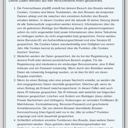
Deine Daten werden auf vier verschiedene Arten gesammelt:
Die Forensoftware phpBB erstellt bei deinem Besuch des Boards mehrere
Cookies. Cookies sind kleine Textdateien, die dein Browser als temporäre
Dateien ablegt und die zwischen den einzelnen Aufrufen des Boards
erhalten bleiben. In diesen Cookies sind die aktuelle ID deiner Sitzung (damit
dir alle Seitenaufrufe zugeordnet werden können), Informationen über die
von dir gelesenen Beiträge (zur Markierung dieser als gelesen/ungelesen;
sofern du nicht angemeldet bist) sowie Informationen über deine Teilnahme
an Umfragen (sofern du nicht angemeldet bist) gespeichert. Ferner werden
deine Benutzer-ID, ein Authentifizierungsschlüssel und eine Session-ID
gespeichert. Die Cookies haben standardmäßig eine Gültigkeit von einem
Jahr. Alle Cookies kannst du jederzeit über die Funktion „Alle Cookies
löschen“ löschen.
Weiterhin werden die Daten gespeichert, die du bei der Registrierung, in
deinem Profil oder deinem persönlichem Bereich angibst. Für die
Registrierung sind mindestens ein eindeutiger Benutzername, eine E-Mail-
Adresse und ein Passwort notwendig. Wenn durch den Betreiber weitere
Daten als notwendig festgelegt wurden, so ist dies für dich vor deren
Eingabe ersichtlich.
Wenn du einen Beitrag oder eine private Nachricht erstellst, so werden die
dort eingegebenen Daten ebenfalls gespeichert. Gleiches gilt, wenn du
einen Beitrag als Entwurf zwischenspeicherst. In diesen Fällen wird auch
deine IP-Adresse gespeichert. Die IP-Adresse wird weiterhin bei folgenden
Aktionen gespeichert: Löschen und Ändern von Beiträgen (dazu zählen
Private Nachrichten und Umfragen), Änderungen an zentralen Profildaten (E-
Mail-Adresse, Kontoaktivierung, Benutzer-Passwort) und gescheiterte
Anmeldeversuche. Die von deinem Browser übermittelte Browser-
Kennzeichnung (User Agent) wird nur in der „Wer ist online?“-Funktion
angezeigt und nicht dauerhaft gespeichert.
Schließlich erfordern einzelne Funktionen des Boards, dass weitere Daten
gespeichert werden. Dazu gehören dein Abstimmungsverhalten bei