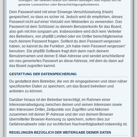
Umfragen, der Gelesen-Status von deinen Beiträgen oder explizit von dir
gesetzte Lesezeichen oder Benachrichtigungsfunktionen.
Dein Passwort wird mit einer Einwege-Verschlüsselung (Hash)
gespeichert, so dass es sicher ist. Jedoch wird dir empfohlen, dieses
Passwort nicht auf einer Vielzahl von Webseiten zu verwenden. Das
Passwort ist dein Schlüssel zu deinem Benutzerkonto für das Board,
also geh mit ihm sorgsam um. Insbesondere wird dich kein Vertreter
des Betreibers, von phpBB Limited oder ein Dritter berechtigterweise
nach deinem Passwort fragen. Solltest du dein Passwort vergessen
haben, so kannst du die Funktion „Ich habe mein Passwort vergessen“
benutzen. Die phpBB-Software fragt dich dann nach deinem
Benutzernamen und deiner E-Mail-Adresse und sendet anschließend
ein neu generiertes Passwort an diese Adresse, mit dem du dann auf
das Board zugreifen kannst.
GESTATTUNG DER DATENSPEICHERUNG
Du gestattest dem Betreiber, die von dir eingegebenen und oben näher
spezifizierten Daten zu speichern, um das Board betreiben und
anbieten zu können.
Darüber hinaus ist der Betreiber berechtigt, im Rahmen einer
Interessenabwägung zwischen deinen und seinen Interessen sowie
den Interessen Dritter, Zeitpunkte von Zugriffen und Aktionen
zusammen mit deiner IP-Adresse und der von deinem Browser
übermittelter Browser-Kennung zu speichern, sofern dies zur
Gefahrenabwehr oder zur rechtlichen Nachverfolgbarkeit notwendig ist.
REGELUNGEN BEZÜGLICH DER WEITERGABE DEINER DATEN