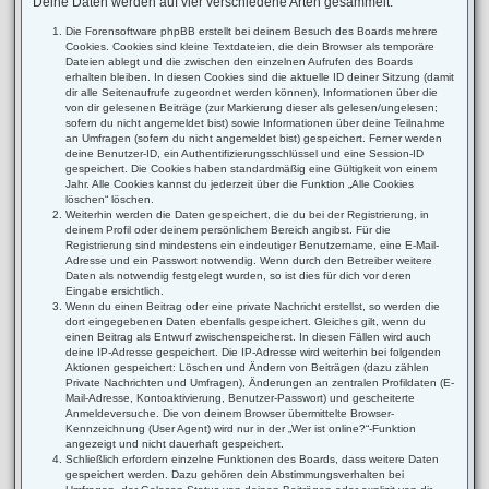
Deine Daten werden auf vier verschiedene Arten gesammelt:
Die Forensoftware phpBB erstellt bei deinem Besuch des Boards mehrere
Cookies. Cookies sind kleine Textdateien, die dein Browser als temporäre
Dateien ablegt und die zwischen den einzelnen Aufrufen des Boards
erhalten bleiben. In diesen Cookies sind die aktuelle ID deiner Sitzung (damit
dir alle Seitenaufrufe zugeordnet werden können), Informationen über die
von dir gelesenen Beiträge (zur Markierung dieser als gelesen/ungelesen;
sofern du nicht angemeldet bist) sowie Informationen über deine Teilnahme
an Umfragen (sofern du nicht angemeldet bist) gespeichert. Ferner werden
deine Benutzer-ID, ein Authentifizierungsschlüssel und eine Session-ID
gespeichert. Die Cookies haben standardmäßig eine Gültigkeit von einem
Jahr. Alle Cookies kannst du jederzeit über die Funktion „Alle Cookies
löschen“ löschen.
Weiterhin werden die Daten gespeichert, die du bei der Registrierung, in
deinem Profil oder deinem persönlichem Bereich angibst. Für die
Registrierung sind mindestens ein eindeutiger Benutzername, eine E-Mail-
Adresse und ein Passwort notwendig. Wenn durch den Betreiber weitere
Daten als notwendig festgelegt wurden, so ist dies für dich vor deren
Eingabe ersichtlich.
Wenn du einen Beitrag oder eine private Nachricht erstellst, so werden die
dort eingegebenen Daten ebenfalls gespeichert. Gleiches gilt, wenn du
einen Beitrag als Entwurf zwischenspeicherst. In diesen Fällen wird auch
deine IP-Adresse gespeichert. Die IP-Adresse wird weiterhin bei folgenden
Aktionen gespeichert: Löschen und Ändern von Beiträgen (dazu zählen
Private Nachrichten und Umfragen), Änderungen an zentralen Profildaten (E-
Mail-Adresse, Kontoaktivierung, Benutzer-Passwort) und gescheiterte
Anmeldeversuche. Die von deinem Browser übermittelte Browser-
Kennzeichnung (User Agent) wird nur in der „Wer ist online?“-Funktion
angezeigt und nicht dauerhaft gespeichert.
Schließlich erfordern einzelne Funktionen des Boards, dass weitere Daten
gespeichert werden. Dazu gehören dein Abstimmungsverhalten bei