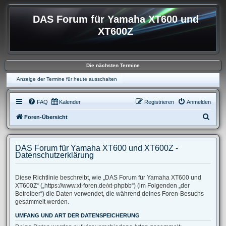
DAS Forum für Yamaha XT600 und
XT600Z
Die nächsten Termine
Anzeige der Termine für heute ausschalten
FAQ
Kalender
Registrieren
Anmelden
S
Foren-Übersicht
u
c
DAS Forum für Yamaha XT600 und XT600Z -
h
Datenschutzerklärung
e
Diese Richtlinie beschreibt, wie „DAS Forum für Yamaha XT600 und
XT600Z“ („https://www.xt-foren.de/xt-phpbb“) (im Folgenden „der
Betreiber“) die Daten verwendet, die während deines Foren-Besuchs
gesammelt werden.
UMFANG UND ART DER DATENSPEICHERUNG