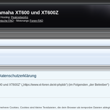
amaha XT600 und XT600Z
 Hosting:
Peaknetworks
nische FAQ
- Motorangs
Foren-FAQ
atenschutzerklärung
0 und XT600Z“ („https://www.xt-foren.de/xt-phpbb“) (im Folgenden „der Betreiber
ehrere Cookies. Cookies sind kleine Textdateien, die dein Browser als temporäre Dateien ableg