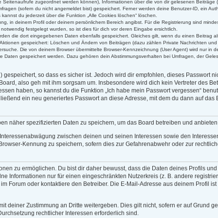
alle Seitenaufrufe zugeordnet werden können), Informationen über die von dir gelesenen Beiträge 
ragen (sofern du nicht angemeldet bist) gespeichert. Ferner werden deine Benutzer-ID, ein Auth
kannst du jederzeit über die Funktion „Alle Cookies löschen“ löschen.
rung, in deinem Profil oder deinem persönlichem Bereich angibst. Für die Registrierung sind min
twendig festgelegt wurden, so ist dies für dich vor deren Eingabe ersichtlich.
erden die dort eingegebenen Daten ebenfalls gespeichert. Gleiches gilt, wenn du einen Beitrag al
n Aktionen gespeichert: Löschen und Ändern von Beiträgen (dazu zählen Private Nachrichten und
rsuche. Die von deinem Browser übermittelte Browser-Kennzeichnung (User Agent) wird nur in der
ere Daten gespeichert werden. Dazu gehören dein Abstimmungsverhalten bei Umfragen, der Gelese
gespeichert, so dass es sicher ist. Jedoch wird dir empfohlen, dieses Passwort n
Board, also geh mit ihm sorgsam um. Insbesondere wird dich kein Vertreter des Bet
gessen haben, so kannst du die Funktion „Ich habe mein Passwort vergessen“ benu
eßend ein neu generiertes Passwort an diese Adresse, mit dem du dann auf das B
ben näher spezifizierten Daten zu speichern, um das Board betreiben und anbiete
r Interessenabwägung zwischen deinen und seinen Interessen sowie den Interessen 
Browser-Kennung zu speichern, sofern dies zur Gefahrenabwehr oder zur rechtliche
en zu ermöglichen. Du bist dir daher bewusst, dass die Daten deines Profils und die
ne Informationen nur für einen eingeschränkten Nutzerkreis (z. B. andere registrie
 Forum oder kontaktiere den Betreiber. Die E-Mail-Adresse aus deinem Profil ist 
it deiner Zustimmung an Dritte weitergeben. Dies gilt nicht, sofern er auf Grund g
Durchsetzung rechtlicher Interessen erforderlich sind.