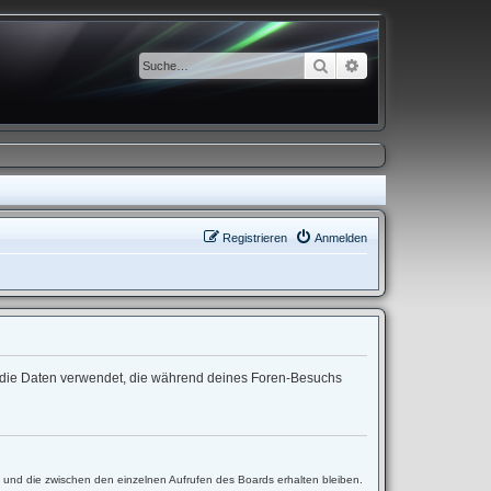
Suche
Erweiterte Suche
Registrieren
Anmelden
“) die Daten verwendet, die während deines Foren-Besuchs
t und die zwischen den einzelnen Aufrufen des Boards erhalten bleiben.