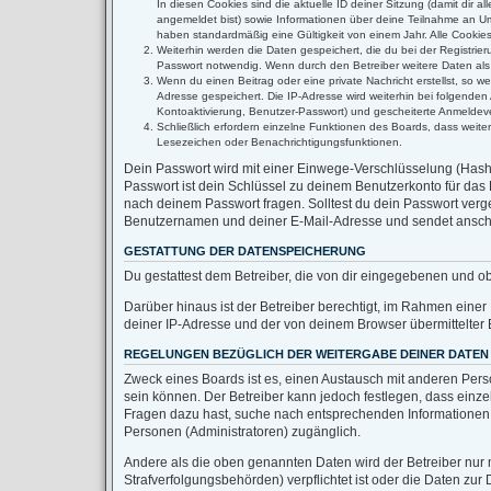
In diesen Cookies sind die aktuelle ID deiner Sitzung (damit dir 
angemeldet bist) sowie Informationen über deine Teilnahme an Umf
haben standardmäßig eine Gültigkeit von einem Jahr. Alle Cookies 
Weiterhin werden die Daten gespeichert, die du bei der Registrie
Passwort notwendig. Wenn durch den Betreiber weitere Daten als no
Wenn du einen Beitrag oder eine private Nachricht erstellst, so w
Adresse gespeichert. Die IP-Adresse wird weiterhin bei folgende
Kontoaktivierung, Benutzer-Passwort) und gescheiterte Anmeldeve
Schließlich erfordern einzelne Funktionen des Boards, dass weit
Lesezeichen oder Benachrichtigungsfunktionen.
Dein Passwort wird mit einer Einwege-Verschlüsselung (Hash) 
Passwort ist dein Schlüssel zu deinem Benutzerkonto für das 
nach deinem Passwort fragen. Solltest du dein Passwort ver
Benutzernamen und deiner E-Mail-Adresse und sendet anschli
GESTATTUNG DER DATENSPEICHERUNG
Du gestattest dem Betreiber, die von dir eingegebenen und o
Darüber hinaus ist der Betreiber berechtigt, im Rahmen eine
deiner IP-Adresse und der von deinem Browser übermittelter 
REGELUNGEN BEZÜGLICH DER WEITERGABE DEINER DATEN
Zweck eines Boards ist es, einen Austausch mit anderen Person
sein können. Der Betreiber kann jedoch festlegen, dass einzel
Fragen dazu hast, suche nach entsprechenden Informationen im
Personen (Administratoren) zugänglich.
Andere als die oben genannten Daten wird der Betreiber nur m
Strafverfolgungsbehörden) verpflichtet ist oder die Daten zur 