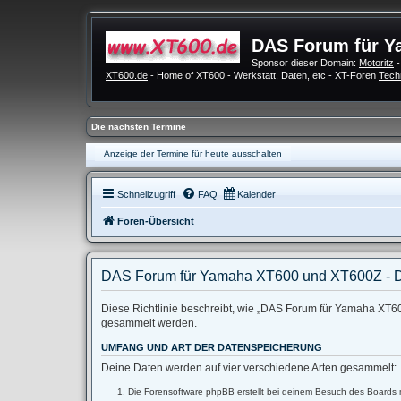
DAS Forum für Y
Sponsor dieser Domain:
Motoritz
-
XT600.de
- Home of XT600 - Werkstatt, Daten, etc - XT-Foren
Tech
Die nächsten Termine
Anzeige der Termine für heute ausschalten
Schnellzugriff
FAQ
Kalender
Foren-Übersicht
DAS Forum für Yamaha XT600 und XT600Z - D
Diese Richtlinie beschreibt, wie „DAS Forum für Yamaha XT60
gesammelt werden.
UMFANG UND ART DER DATENSPEICHERUNG
Deine Daten werden auf vier verschiedene Arten gesammelt:
Die Forensoftware phpBB erstellt bei deinem Besuch des Boards m