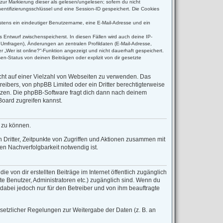
(zur Markierung dieser als gelesen/ungelesen; sofern du nicht
entifizierungsschlüssel und eine Session-ID gespeichert. Die Cookies
destens ein eindeutiger Benutzername, eine E-Mail-Adresse und ein
s Entwurf zwischenspeicherst. In diesen Fällen wird auch deine IP-
 Umfragen), Änderungen an zentralen Profildaten (E-Mail-Adresse,
 „Wer ist online?“-Funktion angezeigt und nicht dauerhaft gespeichert.
n-Status von deinen Beiträgen oder explizit von dir gesetzte
icht auf einer Vielzahl von Webseiten zu verwenden. Das
reibers, von phpBB Limited oder ein Dritter berechtigterweise
tzen. Die phpBB-Software fragt dich dann nach deinem
oard zugreifen kannst.
n zu können.
Dritter, Zeitpunkte von Zugriffen und Aktionen zusammen mit
n Nachverfolgbarkeit notwendig ist.
 von dir erstellten Beiträge im Internet öffentlich zugänglich
rte Benutzer, Administratoren etc.) zugänglich sind. Wenn du
dabei jedoch nur für den Betreiber und von ihm beauftragte
esetzlicher Regelungen zur Weitergabe der Daten (z. B. an