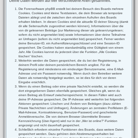
Deine Daten werden auf vier verschiedene Arten gesammelt:
Die Forensoftware phpBB erstellt bei deinem Besuch des Boards mehrere
Cookies. Cookies sind kleine Textdateien, die dein Browser als temporäre
Dateien ablegt und die zwischen den einzelnen Aufrufen des Boards
erhalten bleiben. In diesen Cookies sind die aktuelle ID deiner Sitzung (damit
dir alle Seitenaufrufe zugeordnet werden können), Informationen über die
von dir gelesenen Beiträge (zur Markierung dieser als gelesen/ungelesen;
sofern du nicht angemeldet bist) sowie Informationen über deine Teilnahme
an Umfragen (sofern du nicht angemeldet bist) gespeichert. Ferner werden
deine Benutzer-ID, ein Authentifizierungsschlüssel und eine Session-ID
gespeichert. Die Cookies haben standardmäßig eine Gültigkeit von einem
Jahr. Alle Cookies kannst du jederzeit über die Funktion „Alle Cookies
löschen“ löschen.
Weiterhin werden die Daten gespeichert, die du bei der Registrierung, in
deinem Profil oder deinem persönlichem Bereich angibst. Für die
Registrierung sind mindestens ein eindeutiger Benutzername, eine E-Mail-
Adresse und ein Passwort notwendig. Wenn durch den Betreiber weitere
Daten als notwendig festgelegt wurden, so ist dies für dich vor deren
Eingabe ersichtlich.
Wenn du einen Beitrag oder eine private Nachricht erstellst, so werden die
dort eingegebenen Daten ebenfalls gespeichert. Gleiches gilt, wenn du
einen Beitrag als Entwurf zwischenspeicherst. In diesen Fällen wird auch
deine IP-Adresse gespeichert. Die IP-Adresse wird weiterhin bei folgenden
Aktionen gespeichert: Löschen und Ändern von Beiträgen (dazu zählen
Private Nachrichten und Umfragen), Änderungen an zentralen Profildaten (E-
Mail-Adresse, Kontoaktivierung, Benutzer-Passwort) und gescheiterte
Anmeldeversuche. Die von deinem Browser übermittelte Browser-
Kennzeichnung (User Agent) wird nur in der „Wer ist online?“-Funktion
angezeigt und nicht dauerhaft gespeichert.
Schließlich erfordern einzelne Funktionen des Boards, dass weitere Daten
gespeichert werden. Dazu gehören dein Abstimmungsverhalten bei