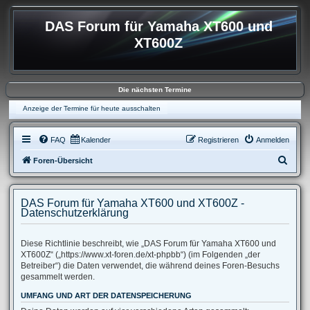
DAS Forum für Yamaha XT600 und
XT600Z
Die nächsten Termine
Anzeige der Termine für heute ausschalten
FAQ
Kalender
Registrieren
Anmelden
S
Foren-Übersicht
u
c
DAS Forum für Yamaha XT600 und XT600Z -
h
Datenschutzerklärung
e
Diese Richtlinie beschreibt, wie „DAS Forum für Yamaha XT600 und
XT600Z“ („https://www.xt-foren.de/xt-phpbb“) (im Folgenden „der
Betreiber“) die Daten verwendet, die während deines Foren-Besuchs
gesammelt werden.
UMFANG UND ART DER DATENSPEICHERUNG