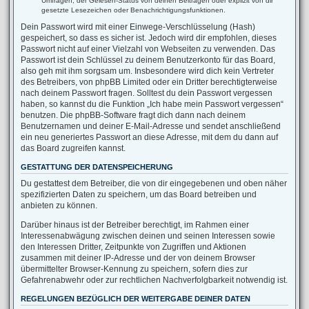
Umfragen, der Gelesen-Status von deinen Beiträgen oder explizit von dir
gesetzte Lesezeichen oder Benachrichtigungsfunktionen.
Dein Passwort wird mit einer Einwege-Verschlüsselung (Hash)
gespeichert, so dass es sicher ist. Jedoch wird dir empfohlen, dieses
Passwort nicht auf einer Vielzahl von Webseiten zu verwenden. Das
Passwort ist dein Schlüssel zu deinem Benutzerkonto für das Board,
also geh mit ihm sorgsam um. Insbesondere wird dich kein Vertreter
des Betreibers, von phpBB Limited oder ein Dritter berechtigterweise
nach deinem Passwort fragen. Solltest du dein Passwort vergessen
haben, so kannst du die Funktion „Ich habe mein Passwort vergessen“
benutzen. Die phpBB-Software fragt dich dann nach deinem
Benutzernamen und deiner E-Mail-Adresse und sendet anschließend
ein neu generiertes Passwort an diese Adresse, mit dem du dann auf
das Board zugreifen kannst.
GESTATTUNG DER DATENSPEICHERUNG
Du gestattest dem Betreiber, die von dir eingegebenen und oben näher
spezifizierten Daten zu speichern, um das Board betreiben und
anbieten zu können.
Darüber hinaus ist der Betreiber berechtigt, im Rahmen einer
Interessenabwägung zwischen deinen und seinen Interessen sowie
den Interessen Dritter, Zeitpunkte von Zugriffen und Aktionen
zusammen mit deiner IP-Adresse und der von deinem Browser
übermittelter Browser-Kennung zu speichern, sofern dies zur
Gefahrenabwehr oder zur rechtlichen Nachverfolgbarkeit notwendig ist.
REGELUNGEN BEZÜGLICH DER WEITERGABE DEINER DATEN