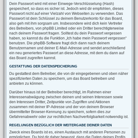
Dein Passwort wird mit einer Einwege-Verschlüsselung (Hash)
gespeichert, so dass es sicher ist. Jedoch wird dir empfohlen, dieses
Passwort nicht auf einer Vielzahl von Webseiten zu verwenden. Das
Passwort ist dein Schlüssel zu deinem Benutzerkonto für das Board,
also geh mit ihm sorgsam um. Insbesondere wird dich kein Vertreter
des Betreibers, von phpBB Limited oder ein Dritter berechtigterweise
nach deinem Passwort fragen. Solltest du dein Passwort vergessen
haben, so kannst du die Funktion „Ich habe mein Passwort vergessen“
benutzen. Die phpBB-Software fragt dich dann nach deinem
Benutzernamen und deiner E-Mail-Adresse und sendet anschließend
ein neu generiertes Passwort an diese Adresse, mit dem du dann auf
das Board zugreifen kannst.
GESTATTUNG DER DATENSPEICHERUNG
Du gestattest dem Betreiber, die von dir eingegebenen und oben näher
spezifizierten Daten zu speichern, um das Board betreiben und
anbieten zu können.
Darüber hinaus ist der Betreiber berechtigt, im Rahmen einer
Interessenabwägung zwischen deinen und seinen Interessen sowie
den Interessen Dritter, Zeitpunkte von Zugriffen und Aktionen
zusammen mit deiner IP-Adresse und der von deinem Browser
übermittelter Browser-Kennung zu speichern, sofern dies zur
Gefahrenabwehr oder zur rechtlichen Nachverfolgbarkeit notwendig ist.
REGELUNGEN BEZÜGLICH DER WEITERGABE DEINER DATEN
Zweck eines Boards ist es, einen Austausch mit anderen Personen zu
ermöglichen. Du bist dir daher bewusst, dass die Daten deines Profils