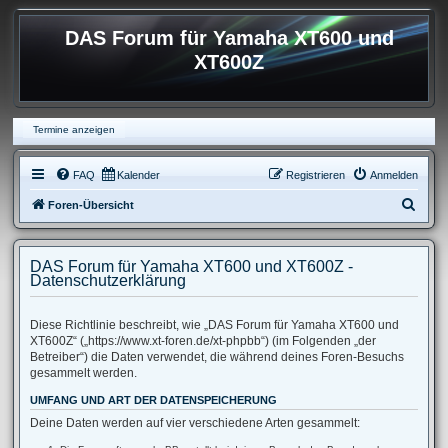
DAS Forum für Yamaha XT600 und
XT600Z
Termine anzeigen
FAQ
Kalender
Registrieren
Anmelden
S
Foren-Übersicht
u
c
DAS Forum für Yamaha XT600 und XT600Z -
h
Datenschutzerklärung
e
Diese Richtlinie beschreibt, wie „DAS Forum für Yamaha XT600 und
XT600Z“ („https://www.xt-foren.de/xt-phpbb“) (im Folgenden „der
Betreiber“) die Daten verwendet, die während deines Foren-Besuchs
gesammelt werden.
UMFANG UND ART DER DATENSPEICHERUNG
Deine Daten werden auf vier verschiedene Arten gesammelt: