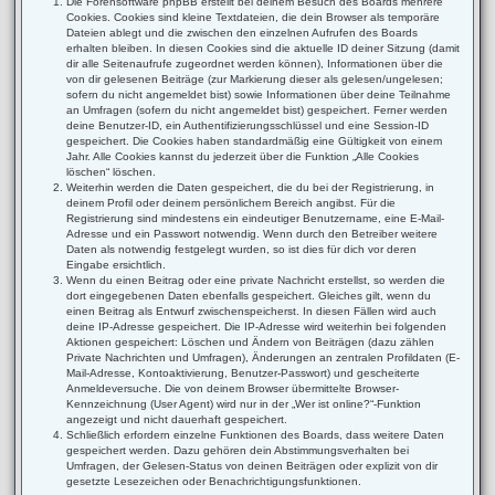
Die Forensoftware phpBB erstellt bei deinem Besuch des Boards mehrere
Cookies. Cookies sind kleine Textdateien, die dein Browser als temporäre
Dateien ablegt und die zwischen den einzelnen Aufrufen des Boards
erhalten bleiben. In diesen Cookies sind die aktuelle ID deiner Sitzung (damit
dir alle Seitenaufrufe zugeordnet werden können), Informationen über die
von dir gelesenen Beiträge (zur Markierung dieser als gelesen/ungelesen;
sofern du nicht angemeldet bist) sowie Informationen über deine Teilnahme
an Umfragen (sofern du nicht angemeldet bist) gespeichert. Ferner werden
deine Benutzer-ID, ein Authentifizierungsschlüssel und eine Session-ID
gespeichert. Die Cookies haben standardmäßig eine Gültigkeit von einem
Jahr. Alle Cookies kannst du jederzeit über die Funktion „Alle Cookies
löschen“ löschen.
Weiterhin werden die Daten gespeichert, die du bei der Registrierung, in
deinem Profil oder deinem persönlichem Bereich angibst. Für die
Registrierung sind mindestens ein eindeutiger Benutzername, eine E-Mail-
Adresse und ein Passwort notwendig. Wenn durch den Betreiber weitere
Daten als notwendig festgelegt wurden, so ist dies für dich vor deren
Eingabe ersichtlich.
Wenn du einen Beitrag oder eine private Nachricht erstellst, so werden die
dort eingegebenen Daten ebenfalls gespeichert. Gleiches gilt, wenn du
einen Beitrag als Entwurf zwischenspeicherst. In diesen Fällen wird auch
deine IP-Adresse gespeichert. Die IP-Adresse wird weiterhin bei folgenden
Aktionen gespeichert: Löschen und Ändern von Beiträgen (dazu zählen
Private Nachrichten und Umfragen), Änderungen an zentralen Profildaten (E-
Mail-Adresse, Kontoaktivierung, Benutzer-Passwort) und gescheiterte
Anmeldeversuche. Die von deinem Browser übermittelte Browser-
Kennzeichnung (User Agent) wird nur in der „Wer ist online?“-Funktion
angezeigt und nicht dauerhaft gespeichert.
Schließlich erfordern einzelne Funktionen des Boards, dass weitere Daten
gespeichert werden. Dazu gehören dein Abstimmungsverhalten bei
Umfragen, der Gelesen-Status von deinen Beiträgen oder explizit von dir
gesetzte Lesezeichen oder Benachrichtigungsfunktionen.