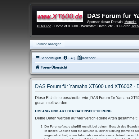
DAS Forum für Y
Sponsor dieser Domain:
Motoritz
-
XT600.de
- Home of XT600 - Werkstatt, Daten, etc - XT-Foren
Tech
Termine anzeigen
Schnellzugriff
FAQ
Kalender
Foren-Übersicht
DAS Forum für Yamaha XT600 und XT600Z - D
Diese Richtlinie beschreibt, wie „DAS Forum für Yamaha XT60
gesammelt werden.
UMFANG UND ART DER DATENSPEICHERUNG
Deine Daten werden auf vier verschiedene Arten gesammelt:
Die Forensoftware phpBB erstellt bei deinem Besuch des Boards m
In diesen Cookies sind die aktuelle ID deiner Sitzung (damit dir 
angemeldet bist) sowie Informationen über deine Teilnahme an Umf