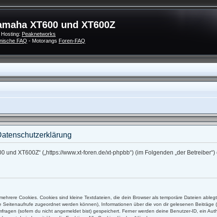
amaha XT600 und XT600Z
 Hosting:
Peaknetworks
nische FAQ
- Motorangs
Foren-FAQ
atenschutzerklärung
0 und XT600Z“ („https://www.xt-foren.de/xt-phpbb“) (im Folgenden „der Betreiber
ehrere Cookies. Cookies sind kleine Textdateien, die dein Browser als temporäre Dateien ableg
alle Seitenaufrufe zugeordnet werden können), Informationen über die von dir gelesenen Beiträge 
ragen (sofern du nicht angemeldet bist) gespeichert. Ferner werden deine Benutzer-ID, ein Auth