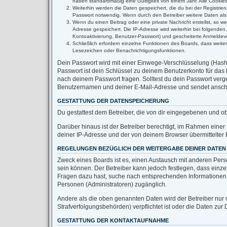
haben standardmäßig eine Gültigkeit von einem Jahr. Alle Cookies 
Weiterhin werden die Daten gespeichert, die du bei der Registrie
Passwort notwendig. Wenn durch den Betreiber weitere Daten als no
Wenn du einen Beitrag oder eine private Nachricht erstellst, so w
Adresse gespeichert. Die IP-Adresse wird weiterhin bei folgende
Kontoaktivierung, Benutzer-Passwort) und gescheiterte Anmeldeve
Schließlich erfordern einzelne Funktionen des Boards, dass weit
Lesezeichen oder Benachrichtigungsfunktionen.
Dein Passwort wird mit einer Einwege-Verschlüsselung (Hash) 
Passwort ist dein Schlüssel zu deinem Benutzerkonto für das 
nach deinem Passwort fragen. Solltest du dein Passwort ver
Benutzernamen und deiner E-Mail-Adresse und sendet anschli
GESTATTUNG DER DATENSPEICHERUNG
Du gestattest dem Betreiber, die von dir eingegebenen und o
Darüber hinaus ist der Betreiber berechtigt, im Rahmen eine
deiner IP-Adresse und der von deinem Browser übermittelter 
REGELUNGEN BEZÜGLICH DER WEITERGABE DEINER DATEN
Zweck eines Boards ist es, einen Austausch mit anderen Person
sein können. Der Betreiber kann jedoch festlegen, dass einzel
Fragen dazu hast, suche nach entsprechenden Informationen im
Personen (Administratoren) zugänglich.
Andere als die oben genannten Daten wird der Betreiber nur m
Strafverfolgungsbehörden) verpflichtet ist oder die Daten zur 
GESTATTUNG DER KONTAKTAUFNAHME