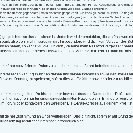
kannst du jederzeit über die Funktion „Alle Cookies löschen“ löschen.
rung, in deinem Profil oder deinem persönlichem Bereich angibst. Für die Registrierung sind min
twendig festgelegt wurden, so ist dies für dich vor deren Eingabe ersichtlich.
erden die dort eingegebenen Daten ebenfalls gespeichert. Gleiches gilt, wenn du einen Beitrag al
n Aktionen gespeichert: Löschen und Ändern von Beiträgen (dazu zählen Private Nachrichten und
rsuche. Die von deinem Browser übermittelte Browser-Kennzeichnung (User Agent) wird nur in der
ere Daten gespeichert werden. Dazu gehören dein Abstimmungsverhalten bei Umfragen, der Gelese
gespeichert, so dass es sicher ist. Jedoch wird dir empfohlen, dieses Passwort n
Board, also geh mit ihm sorgsam um. Insbesondere wird dich kein Vertreter des Bet
gessen haben, so kannst du die Funktion „Ich habe mein Passwort vergessen“ benu
eßend ein neu generiertes Passwort an diese Adresse, mit dem du dann auf das B
ben näher spezifizierten Daten zu speichern, um das Board betreiben und anbiete
r Interessenabwägung zwischen deinen und seinen Interessen sowie den Interessen 
Browser-Kennung zu speichern, sofern dies zur Gefahrenabwehr oder zur rechtliche
en zu ermöglichen. Du bist dir daher bewusst, dass die Daten deines Profils und die
ne Informationen nur für einen eingeschränkten Nutzerkreis (z. B. andere registrie
 Forum oder kontaktiere den Betreiber. Die E-Mail-Adresse aus deinem Profil ist 
it deiner Zustimmung an Dritte weitergeben. Dies gilt nicht, sofern er auf Grund g
Durchsetzung rechtlicher Interessen erforderlich sind.