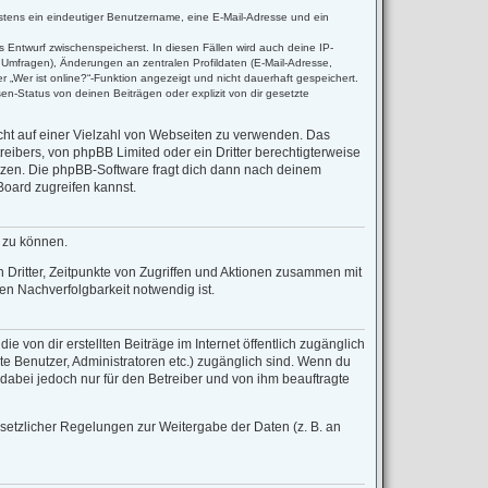
destens ein eindeutiger Benutzername, eine E-Mail-Adresse und ein
s Entwurf zwischenspeicherst. In diesen Fällen wird auch deine IP-
 Umfragen), Änderungen an zentralen Profildaten (E-Mail-Adresse,
 „Wer ist online?“-Funktion angezeigt und nicht dauerhaft gespeichert.
n-Status von deinen Beiträgen oder explizit von dir gesetzte
icht auf einer Vielzahl von Webseiten zu verwenden. Das
reibers, von phpBB Limited oder ein Dritter berechtigterweise
tzen. Die phpBB-Software fragt dich dann nach deinem
oard zugreifen kannst.
n zu können.
Dritter, Zeitpunkte von Zugriffen und Aktionen zusammen mit
n Nachverfolgbarkeit notwendig ist.
 von dir erstellten Beiträge im Internet öffentlich zugänglich
rte Benutzer, Administratoren etc.) zugänglich sind. Wenn du
dabei jedoch nur für den Betreiber und von ihm beauftragte
esetzlicher Regelungen zur Weitergabe der Daten (z. B. an