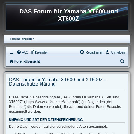
DAS Forum für Yamaha XT600 und
XT600Z
Termine anzeigen
FAQ
Kalender
Registrieren
Anmelden
S
Foren-Übersicht
u
c
DAS Forum für Yamaha XT600 und XT600Z -
h
Datenschutzerklärung
e
Diese Richtlinie beschreibt, wie „DAS Forum für Yamaha XT600 und
XT600Z“ („https://www.xt-foren.de/xt-phpbb“) (im Folgenden „der
Betreiber“) die Daten verwendet, die während deines Foren-Besuchs
gesammelt werden.
UMFANG UND ART DER DATENSPEICHERUNG
Deine Daten werden auf vier verschiedene Arten gesammelt: