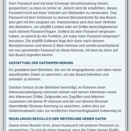
Dein Passwort wird mit einer Einwege-Verschlüsselung (Hash)
gespeichert, so dass es sicher ist. Jedoch wird dir empfohlen, dieses
Passwort nicht auf einer Vielzahl von Webseiten zu verwenden. Das
Passwort ist dein Schlüssel zu deinem Benutzerkonto für das Board,
also geh mit ihm sorgsam um. Insbesondere wird dich kein Vertreter
des Betreibers, von phpBB Limited oder ein Dritter berechtigterweise
nach deinem Passwort fragen. Solltest du dein Passwort vergessen
haben, so kannst du die Funktion „Ich habe mein Passwort vergessen“
benutzen. Die phpBB-Software fragt dich dann nach deinem
Benutzernamen und deiner E-Mail-Adresse und sendet anschließend
ein neu generiertes Passwort an diese Adresse, mit dem du dann auf
das Board zugreifen kannst.
GESTATTUNG DER DATENSPEICHERUNG
Du gestattest dem Betreiber, die von dir eingegebenen und oben näher
spezifizierten Daten zu speichern, um das Board betreiben und
anbieten zu können.
Darüber hinaus ist der Betreiber berechtigt, im Rahmen einer
Interessenabwägung zwischen deinen und seinen Interessen sowie
den Interessen Dritter, Zeitpunkte von Zugriffen und Aktionen
zusammen mit deiner IP-Adresse und der von deinem Browser
übermittelter Browser-Kennung zu speichern, sofern dies zur
Gefahrenabwehr oder zur rechtlichen Nachverfolgbarkeit notwendig ist.
REGELUNGEN BEZÜGLICH DER WEITERGABE DEINER DATEN
Zweck eines Boards ist es, einen Austausch mit anderen Personen zu
ermöglichen. Du bist dir daher bewusst, dass die Daten deines Profils