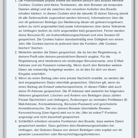
Die Forensoftware phpBB erstellt bei deinem Besuch des Boards mehrere
Cookies. Cookies sind kleine Textdateien, die dein Browser als temporäre
Dateien ablegt und die zwischen den einzelnen Aufrufen des Boards
erhalten bleiben. In diesen Cookies sind die aktuelle ID deiner Sitzung (damit
dir alle Seitenaufrufe zugeordnet werden können), Informationen über die
von dir gelesenen Beiträge (zur Markierung dieser als gelesen/ungelesen;
sofern du nicht angemeldet bist) sowie Informationen über deine Teilnahme
an Umfragen (sofern du nicht angemeldet bist) gespeichert. Ferner werden
deine Benutzer-ID, ein Authentifizierungsschlüssel und eine Session-ID
gespeichert. Die Cookies haben standardmäßig eine Gültigkeit von einem
Jahr. Alle Cookies kannst du jederzeit über die Funktion „Alle Cookies
löschen“ löschen.
Weiterhin werden die Daten gespeichert, die du bei der Registrierung, in
deinem Profil oder deinem persönlichem Bereich angibst. Für die
Registrierung sind mindestens ein eindeutiger Benutzername, eine E-Mail-
Adresse und ein Passwort notwendig. Wenn durch den Betreiber weitere
Daten als notwendig festgelegt wurden, so ist dies für dich vor deren
Eingabe ersichtlich.
Wenn du einen Beitrag oder eine private Nachricht erstellst, so werden die
dort eingegebenen Daten ebenfalls gespeichert. Gleiches gilt, wenn du
einen Beitrag als Entwurf zwischenspeicherst. In diesen Fällen wird auch
deine IP-Adresse gespeichert. Die IP-Adresse wird weiterhin bei folgenden
Aktionen gespeichert: Löschen und Ändern von Beiträgen (dazu zählen
Private Nachrichten und Umfragen), Änderungen an zentralen Profildaten (E-
Mail-Adresse, Kontoaktivierung, Benutzer-Passwort) und gescheiterte
Anmeldeversuche. Die von deinem Browser übermittelte Browser-
Kennzeichnung (User Agent) wird nur in der „Wer ist online?“-Funktion
angezeigt und nicht dauerhaft gespeichert.
Schließlich erfordern einzelne Funktionen des Boards, dass weitere Daten
gespeichert werden. Dazu gehören dein Abstimmungsverhalten bei
Umfragen, der Gelesen-Status von deinen Beiträgen oder explizit von dir
gesetzte Lesezeichen oder Benachrichtigungsfunktionen.