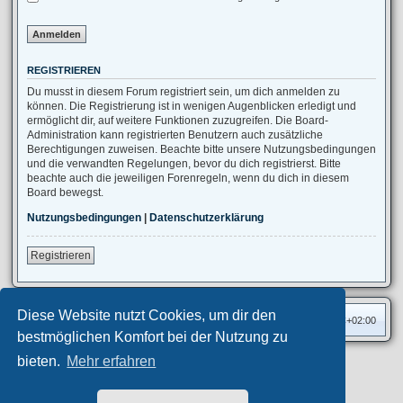
REGISTRIEREN
Du musst in diesem Forum registriert sein, um dich anmelden zu
können. Die Registrierung ist in wenigen Augenblicken erledigt und
ermöglicht dir, auf weitere Funktionen zuzugreifen. Die Board-
Administration kann registrierten Benutzern auch zusätzliche
Berechtigungen zuweisen. Beachte bitte unsere Nutzungsbedingungen
und die verwandten Regelungen, bevor du dich registrierst. Bitte
beachte auch die jeweiligen Forenregeln, wenn du dich in diesem
Board bewegst.
Nutzungsbedingungen
|
Datenschutzerklärung
Registrieren
Diese Website nutzt Cookies, um dir den
Foren-Übersicht
Alle Zeiten sind
UTC+02:00
bestmöglichen Komfort bei der Nutzung zu
bieten.
Mehr erfahren
Privates Forum ©
motorang
E-Mail
Aero
style developed for phpBB
Powered by
phpBB
® Forum Software © phpBB Limited