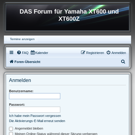
DAS Forum für Yamaha XT600 und
XT600Z
Termine anzeigen
FAQ
Kalender
Registrieren
Anmelden
S
Foren-Übersicht
u
c
Anmelden
h
e
Benutzername:
Passwort:
Ich habe mein Passwort vergessen
Die Aktivierungs-E-Mail erneut senden
Angemeldet bleiben
Meinen Online-Status während dieser Sitzung verbergen