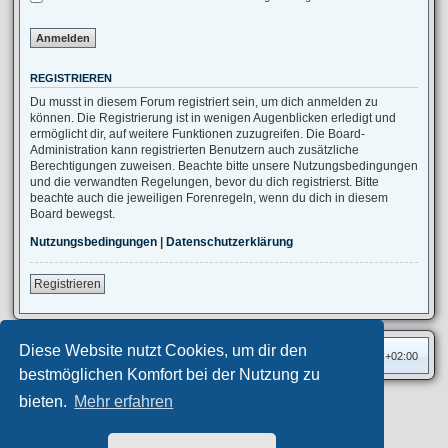
REGISTRIEREN
Du musst in diesem Forum registriert sein, um dich anmelden zu
können. Die Registrierung ist in wenigen Augenblicken erledigt und
ermöglicht dir, auf weitere Funktionen zuzugreifen. Die Board-
Administration kann registrierten Benutzern auch zusätzliche
Berechtigungen zuweisen. Beachte bitte unsere Nutzungsbedingungen
und die verwandten Regelungen, bevor du dich registrierst. Bitte
beachte auch die jeweiligen Forenregeln, wenn du dich in diesem
Board bewegst.
Nutzungsbedingungen
|
Datenschutzerklärung
Registrieren
Diese Website nutzt Cookies, um dir den
Foren-Übersicht
Alle Zeiten sind
UTC+02:00
bestmöglichen Komfort bei der Nutzung zu
bieten.
Mehr erfahren
Privates Forum ©
motorang
E-Mail
Aero
style developed for phpBB
Powered by
phpBB
® Forum Software © phpBB Limited