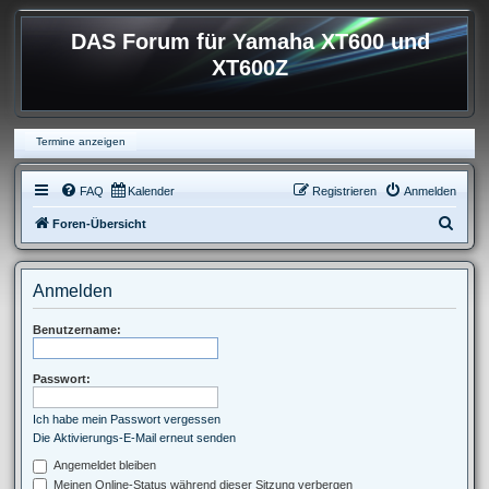
DAS Forum für Yamaha XT600 und
XT600Z
Termine anzeigen
FAQ
Kalender
Registrieren
Anmelden
S
Foren-Übersicht
u
c
Anmelden
h
e
Benutzername:
Passwort:
Ich habe mein Passwort vergessen
Die Aktivierungs-E-Mail erneut senden
Angemeldet bleiben
Meinen Online-Status während dieser Sitzung verbergen