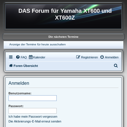
DAS Forum für Yamaha XT600 und
XT600Z
Die nächsten Termine
Anzeige der Termine für heute ausschalten
FAQ
Kalender
Registrieren
Anmelden
S
Foren-Übersicht
u
c
Anmelden
h
e
Benutzername:
Passwort:
Ich habe mein Passwort vergessen
Die Aktivierungs-E-Mail erneut senden