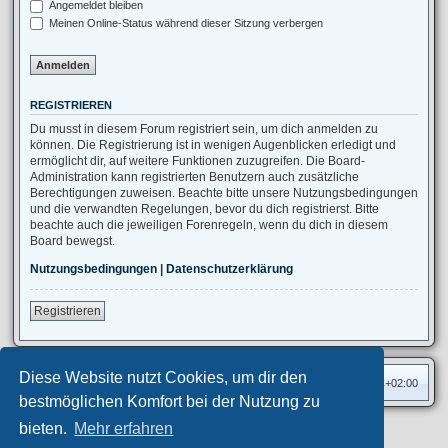
Angemeldet bleiben
Meinen Online-Status während dieser Sitzung verbergen
REGISTRIEREN
Du musst in diesem Forum registriert sein, um dich anmelden zu
können. Die Registrierung ist in wenigen Augenblicken erledigt und
ermöglicht dir, auf weitere Funktionen zuzugreifen. Die Board-
Administration kann registrierten Benutzern auch zusätzliche
Berechtigungen zuweisen. Beachte bitte unsere Nutzungsbedingungen
und die verwandten Regelungen, bevor du dich registrierst. Bitte
beachte auch die jeweiligen Forenregeln, wenn du dich in diesem
Board bewegst.
Nutzungsbedingungen
|
Datenschutzerklärung
Registrieren
Diese Website nutzt Cookies, um dir den
Foren-Übersicht
Alle Zeiten sind
UTC+02:00
bestmöglichen Komfort bei der Nutzung zu
bieten.
Mehr erfahren
Privates Forum ©
motorang
E-Mail