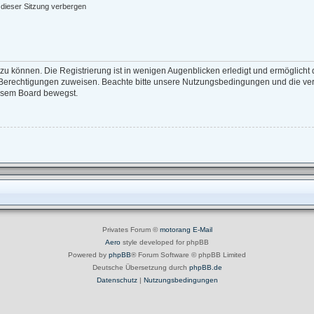
dieser Sitzung verbergen
zu können. Die Registrierung ist in wenigen Augenblicken erledigt und ermöglicht d
e Berechtigungen zuweisen. Beachte bitte unsere Nutzungsbedingungen und die verw
iesem Board bewegst.
Privates Forum ©
motorang
E-Mail
Aero
style developed for phpBB
Powered by
phpBB
® Forum Software © phpBB Limited
Deutsche Übersetzung durch
phpBB.de
Datenschutz
|
Nutzungsbedingungen