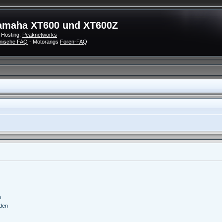
amaha XT600 und XT600Z
 Hosting:
Peaknetworks
nische FAQ
- Motorangs
Foren-FAQ
n
nden