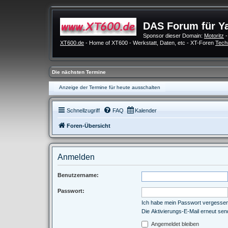
DAS Forum für Y
Sponsor dieser Domain:
Motoritz
-
XT600.de
- Home of XT600 - Werkstatt, Daten, etc - XT-Foren
Tech
Die nächsten Termine
Anzeige der Termine für heute ausschalten
Schnellzugriff
FAQ
Kalender
Foren-Übersicht
Anmelden
Benutzername:
Passwort:
Ich habe mein Passwort vergesse
Die Aktivierungs-E-Mail erneut se
Angemeldet bleiben