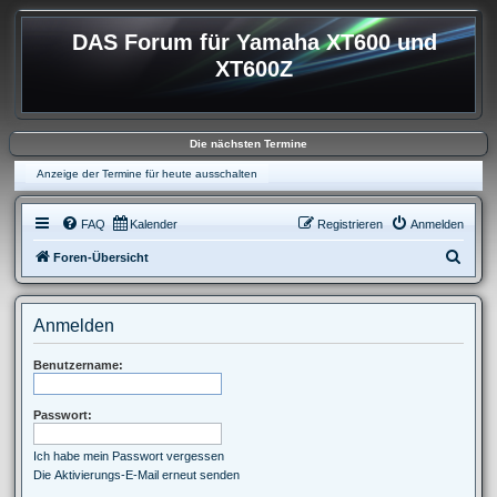
DAS Forum für Yamaha XT600 und
XT600Z
Die nächsten Termine
Anzeige der Termine für heute ausschalten
FAQ
Kalender
Registrieren
Anmelden
S
Foren-Übersicht
u
c
Anmelden
h
e
Benutzername:
Passwort:
Ich habe mein Passwort vergessen
Die Aktivierungs-E-Mail erneut senden