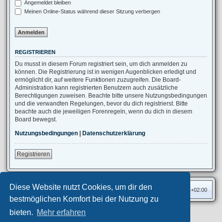
Angemeldet bleiben
Meinen Online-Status während dieser Sitzung verbergen
REGISTRIEREN
Du musst in diesem Forum registriert sein, um dich anmelden zu
können. Die Registrierung ist in wenigen Augenblicken erledigt und
ermöglicht dir, auf weitere Funktionen zuzugreifen. Die Board-
Administration kann registrierten Benutzern auch zusätzliche
Berechtigungen zuweisen. Beachte bitte unsere Nutzungsbedingungen
und die verwandten Regelungen, bevor du dich registrierst. Bitte
beachte auch die jeweiligen Forenregeln, wenn du dich in diesem
Board bewegst.
Nutzungsbedingungen
|
Datenschutzerklärung
Registrieren
Diese Website nutzt Cookies, um dir den
Foren-Übersicht
Alle Zeiten sind
UTC+02:00
bestmöglichen Komfort bei der Nutzung zu
bieten.
Mehr erfahren
Privates Forum ©
motorang
E-Mail