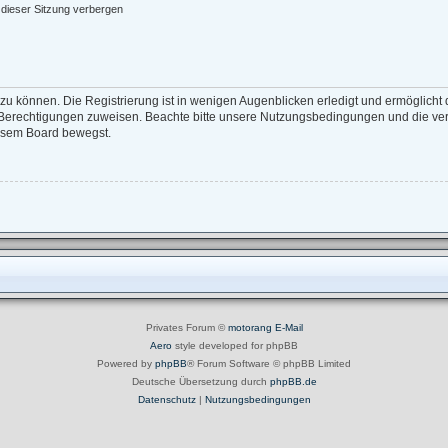
dieser Sitzung verbergen
zu können. Die Registrierung ist in wenigen Augenblicken erledigt und ermöglicht d
e Berechtigungen zuweisen. Beachte bitte unsere Nutzungsbedingungen und die verw
iesem Board bewegst.
Privates Forum ©
motorang
E-Mail
Aero
style developed for phpBB
Powered by
phpBB
® Forum Software © phpBB Limited
Deutsche Übersetzung durch
phpBB.de
Datenschutz
|
Nutzungsbedingungen