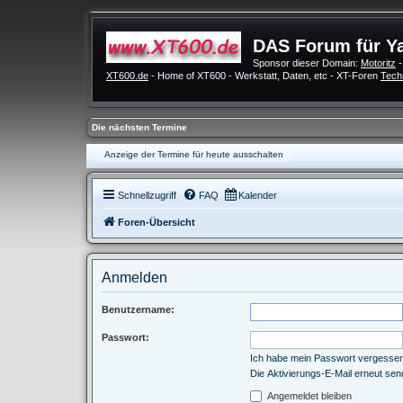
DAS Forum für Y
Sponsor dieser Domain:
Motoritz
-
XT600.de
- Home of XT600 - Werkstatt, Daten, etc - XT-Foren
Tech
Die nächsten Termine
Anzeige der Termine für heute ausschalten
Schnellzugriff
FAQ
Kalender
Foren-Übersicht
Anmelden
Benutzername:
Passwort:
Ich habe mein Passwort vergesse
Die Aktivierungs-E-Mail erneut se
Angemeldet bleiben