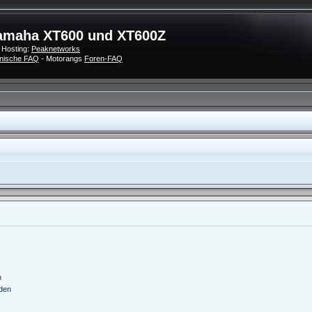
amaha XT600 und XT600Z
 Hosting:
Peaknetworks
nische FAQ
- Motorangs
Foren-FAQ
n
nden