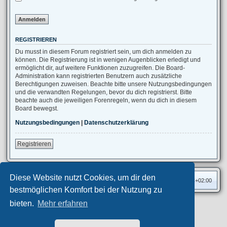
REGISTRIEREN
Du musst in diesem Forum registriert sein, um dich anmelden zu
können. Die Registrierung ist in wenigen Augenblicken erledigt und
ermöglicht dir, auf weitere Funktionen zuzugreifen. Die Board-
Administration kann registrierten Benutzern auch zusätzliche
Berechtigungen zuweisen. Beachte bitte unsere Nutzungsbedingungen
und die verwandten Regelungen, bevor du dich registrierst. Bitte
beachte auch die jeweiligen Forenregeln, wenn du dich in diesem
Board bewegst.
Nutzungsbedingungen
|
Datenschutzerklärung
Registrieren
Diese Website nutzt Cookies, um dir den
Foren-Übersicht
Alle Zeiten sind
UTC+02:00
bestmöglichen Komfort bei der Nutzung zu
bieten.
Mehr erfahren
Privates Forum ©
motorang
E-Mail
Aero
style developed for phpBB
Powered by
phpBB
® Forum Software © phpBB Limited