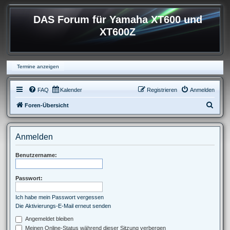
DAS Forum für Yamaha XT600 und
XT600Z
Termine anzeigen
FAQ
Kalender
Registrieren
Anmelden
S
Foren-Übersicht
u
c
Anmelden
h
e
Benutzername:
Passwort:
Ich habe mein Passwort vergessen
Die Aktivierungs-E-Mail erneut senden
Angemeldet bleiben
Meinen Online-Status während dieser Sitzung verbergen